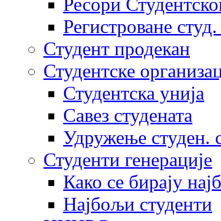
Ресори Студентско
Регистроване студ.
Студент продекан
Студентске организац
Студентска унија
Савез студената
Удружење студен. 
Студенти генерације
Како се бирају нај
Најбољи студенти