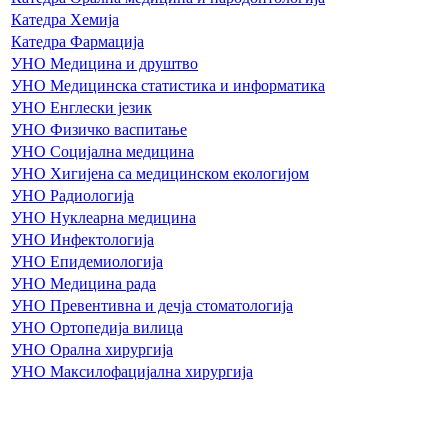
Катедра Хемија
Катедра Фармација
УНО Медицина и друштво
УНО Медицинска статистика и информатика
УНО Енглески језик
УНО Физичко васпитање
УНО Социјална медицина
УНО Хигијена са медицинском екологијом
УНО Радиологија
УНО Нуклеарна медицина
УНО Инфектологија
УНО Епидемиологија
УНО Медицина рада
УНО Превентивна и дечја стоматологија
УНО Ортопедија вилица
УНО Орална хирургија
УНО Максилофацијална хирургија