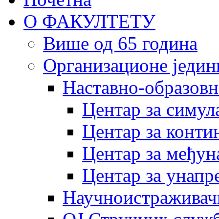
О ФАКУЛТЕТУ
Више од 65 година
Организационе једин
Наставно-образовн
Центар за симу
Центар за конти
Центар за међун
Центар за унапр
Научноистраживач