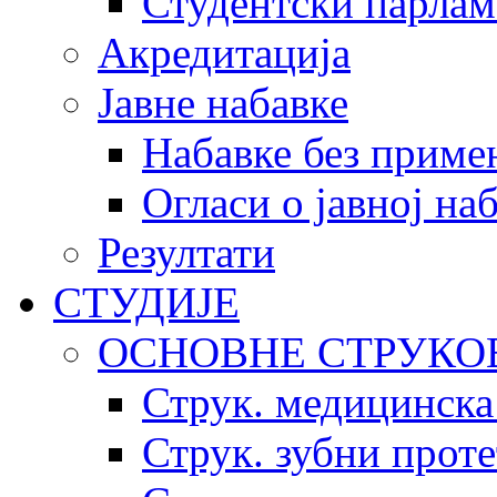
Студентски парлам
Акредитација
Јавне набавке
Набавке без приме
Огласи о јавној на
Резултати
СТУДИЈЕ
ОСНОВНЕ СТРУКО
Струк. медицинска
Струк. зубни прот