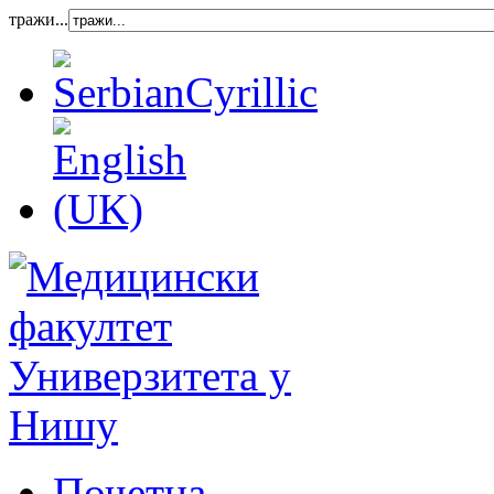
тражи...
Почетна