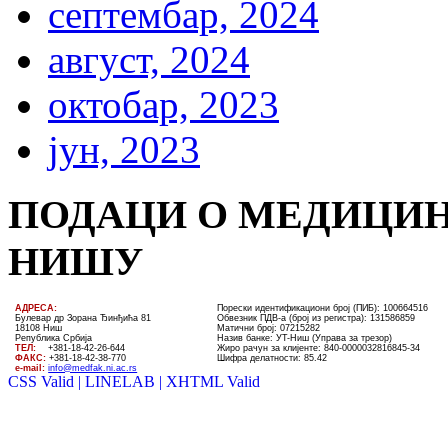
септембар, 2024
август, 2024
октобар, 2023
јун, 2023
ПОДАЦИ О МЕДИЦИН
НИШУ
AДРЕСА:
Порески идентификациони број (ПИБ): 100664516
Булевар др Зорана Ђинђића 81
Обвезник ПДВ-а (број из регистра): 131586859
18108 Ниш
Матични број: 07215282
Република Србија
Назив банке: УT-Ниш (Управа за трезор)
ТЕЛ
:
+381-18-4
2
-
26
-
644
Жиро рачун за клијенте:
840-0000032816845-34
ФАКС:
+381-18-42-38-770
Шифра делатности: 85.42
e-mail:
info@medfak.ni.ac.rs
CSS Valid |
LINELAB |
XHTML Valid