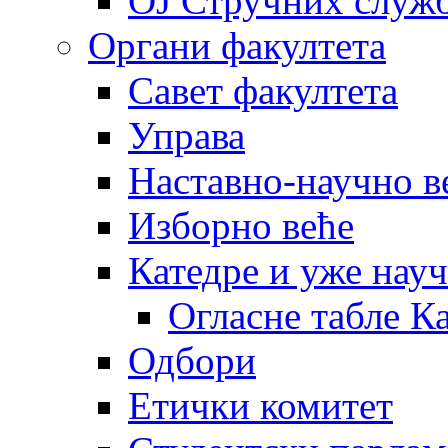
OJ Стручних служ
Органи факултета
Савет факултета
Управа
Наставно-научно в
Изборно веће
Катедре и уже нау
Огласне табле К
Одбори
Етички комитет