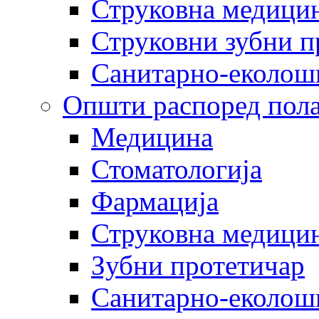
Струковна медицин
Струковни зубни п
Санитарно-еколош
Општи распоред пола
Медицина
Стоматологија
Фармација
Струковна медицин
Зубни протетичар
Санитарно-еколош