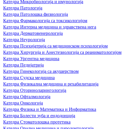
Катедра Микробиологија и имунологија
Катедра Патологија
Катедра Патолошка физиологија
Катедра Фармакологија са токсикологијом
Катедра Интерна медицина и здравствена нега
Катедра Дерматовенерологија
Катедра Неурологија
Катедра Психијатрија са медицинском психологијом
Катедра Хирургија и Анестезиологија са реаниматологијом
Катедра Ургентна медицина
Катедра Педијатрија
Катедра Гинекологија са акушерством
Катедра Судска медицина
Катедра Физикална медицина и рехабилитација
Катедра Оториноларингологија
Катедра Офталмологија
Катедра Онкологија
Катедра Физика и Математика и Информатика
Катедра Болести зуба и ендодонција
Катедра Стоматолошка протетика
Катедра Орална медицина и пародонтологија