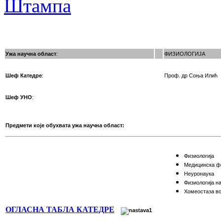
Ужа научна област
:
ФИЗИОЛОГИЈА
Шеф Катедре
:
Проф. др Соња Илић
Шеф УНО
:
Предмети које обухвата ужа научна област:
Физиoлoгиja
Meдицинскa фи
Нeурoнaука
Физиoлoгиja н
Хoмeoстaзa вo
ОГЛАСНА ТАБЛА КАТЕДРЕ