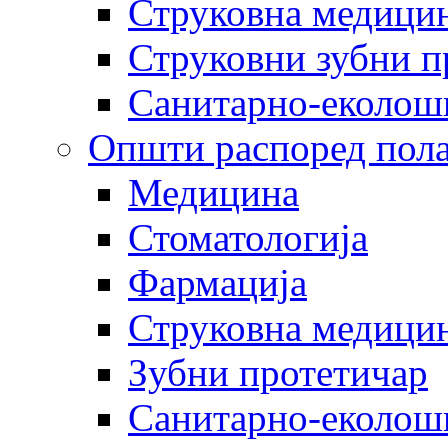
Струковна медицин
Струковни зубни п
Санитарно-еколош
Општи распоред пола
Медицина
Стоматологија
Фармација
Струковна медицин
Зубни протетичар
Санитарно-еколош