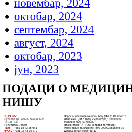
новембар, 2024
октобар, 2024
септембар, 2024
август, 2024
октобар, 2023
јун, 2023
ПОДАЦИ О МЕДИЦИН
НИШУ
AДРЕСА:
Порески идентификациони број (ПИБ): 100664516
Булевар др Зорана Ђинђића 81
Обвезник ПДВ-а (број из регистра): 131586859
18108 Ниш
Матични број: 07215282
Република Србија
Назив банке: УT-Ниш (Управа за трезор)
ТЕЛ
:
+381-18-4
2
-
26
-
644
Жиро рачун за клијенте:
840-0000032816845-34
ФАКС:
+381-18-42-38-770
Шифра делатности: 85.42