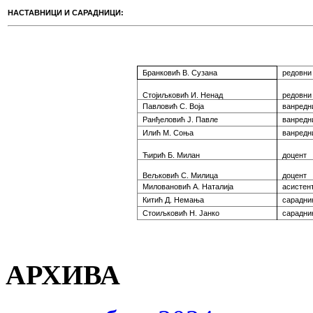
НАСТАВНИЦИ И САРАДНИЦИ:
Бранковић В. Сузана
редовни
Стојиљковић И. Ненад
редовни
Павловић С. Воја
ванредн
Ранђеловић Ј. Павле
ванредн
Илић М. Соња
ванредн
Ћирић Б. Милан
доцент
Вељковић С. Милица
доцент
Миловановић А.
Наталија
асистен
Китић Д. Немања
сарадни
Стоиљковић Н. Јанко
сарадни
АРХИВА