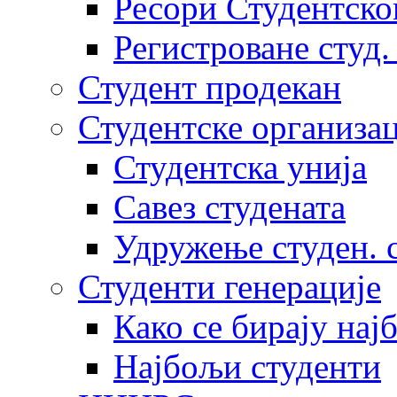
Ресори Студентско
Регистроване студ.
Студент продекан
Студентске организац
Студентска унија
Савез студената
Удружење студен. 
Студенти генерације
Како се бирају нај
Најбољи студенти