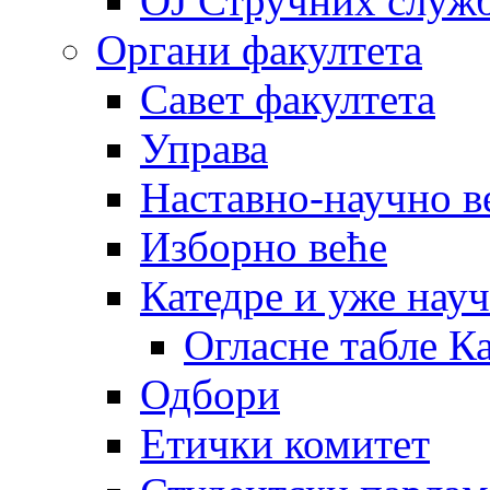
OJ Стручних служ
Органи факултета
Савет факултета
Управа
Наставно-научно в
Изборно веће
Катедре и уже нау
Огласне табле К
Одбори
Етички комитет