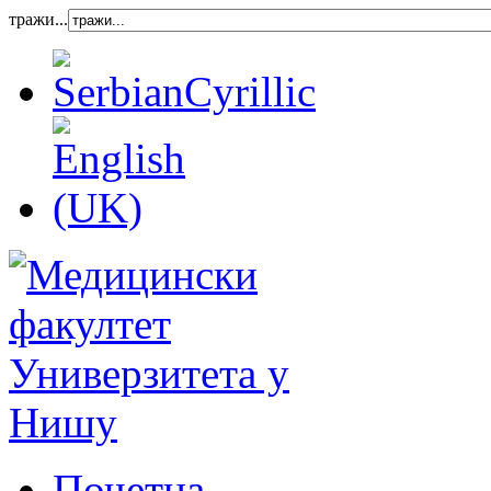
тражи...
Почетна