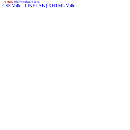
e-mail:
info@medfak.ni.ac.rs
CSS Valid |
LINELAB |
XHTML Valid