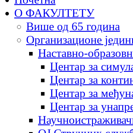
О ФАКУЛТЕТУ
Више од 65 година
Организационе једин
Наставно-образовн
Центар за симу
Центар за конти
Центар за међун
Центар за унапр
Научноистраживач