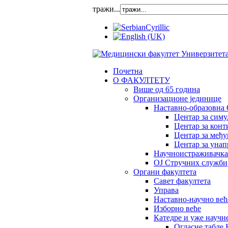
тражи...
Почетна
О ФАКУЛТЕТУ
Више од 65 година
Организационе јединице
Наставно-образовна 
Центар за сим
Центар за конт
Центар за међ
Центар за унап
Научноистраживачка
OJ Стручних служби
Органи факултета
Савет факултета
Управа
Наставно-научно већ
Изборно веће
Катедре и уже научн
Огласне табле 