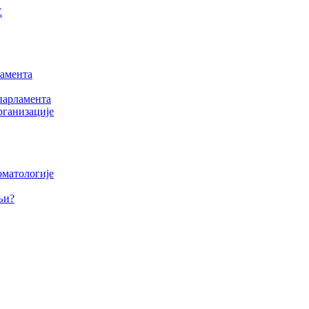
Е
амента
парламента
рганизације
оматологије
љи?