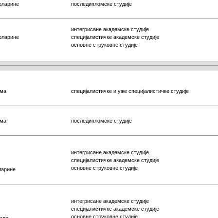
коларине
последипломске студије
интегрисане академске студије
коларине
специјалистичке
академске студије
основне струковне студије
ама
специјалистичке и уже специјалистичке студије
ама
последипломске студије
интегрисане академске студије
специјалистичке
академске студије
основне струковне студије
ларине
интегрисане академске студије
специјалистичке
академске студије
основне струковне студије
наде