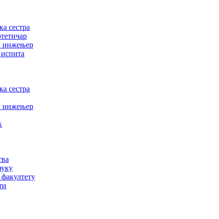
а сестра
отетичар
и инжењер
 испита
а сестра
и инжењер
к
тва
ауку
 факултету
ти