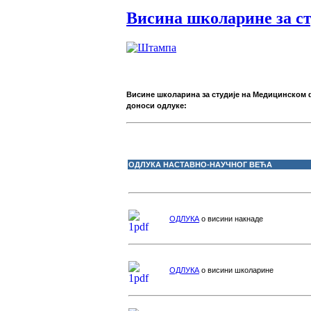
Висина школарине за ст
Висине школарина за студије на Медицинском ф
доноси одлуке:
ОДЛУКА НАСТАВНО-НАУЧНОГ ВЕЋА
ОДЛУКА
о висини накнаде
ОДЛУКА
о висини школарине