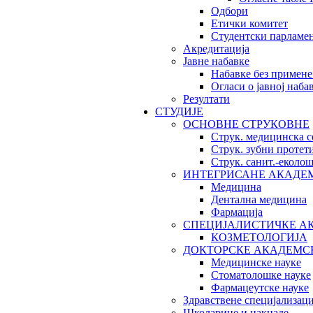
Одбори
Етички комитет
Студентски парламе
Акредитација
Јавне набавке
Набавке без примене
Огласи о јавној наба
Резултати
СТУДИЈЕ
ОСНОВНЕ СТРУКОВНЕ
Струк. медицинска с
Струк. зубни протет
Струк. санит.-екол
ИНТЕГРИСАНЕ АКАДЕ
Медицина
Дентална медицина
Фармација
СПЕЦИЈАЛИСТИЧКЕ А
КОЗМЕТОЛОГИЈА
ДОКТОРСКЕ АКАДЕМС
Медицинске науке
Стоматолошке науке
Фармацеутске науке
Здравствене специјализаци
Школарине и накнаде