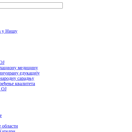
OJ
улациону медицину
инуирану едукацију
ународну сарадњу
ређење квалитета
 ОЈ
е
е области
Катедри