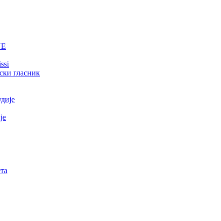
NE
ssi
ски гласник
удије
је
та