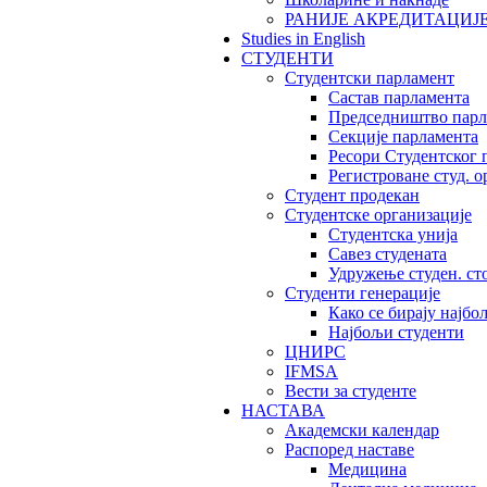
РАНИЈЕ АКРЕДИТАЦИЈ
Studies in English
СТУДЕНТИ
Студентски парламент
Састав парламента
Председништво парл
Секције парламента
Ресори Студентског 
Регистроване студ. о
Студент продекан
Студентске организације
Студентска унија
Савез студената
Удружење студен. ст
Студенти генерације
Како се бирају најбо
Најбољи студенти
ЦНИРС
IFMSA
Вести за студенте
НАСТАВА
Академски календар
Распоред наставе
Медицина