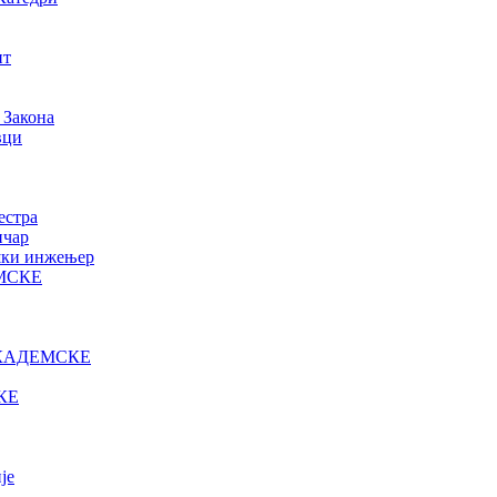
нт
 Закона
вци
естра
ичар
ошки инжењер
МСКЕ
КАДЕМСКЕ
КЕ
је