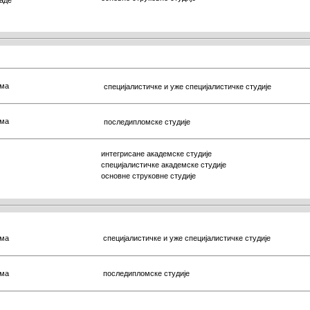
ама
специјалистичке и уже специјалистичке студије
ама
последипломске студије
интегрисане академске студије
специјалистичке
академске студије
основне струковне студије
ама
специјалистичке и уже специјалистичке студије
ама
последипломске студије