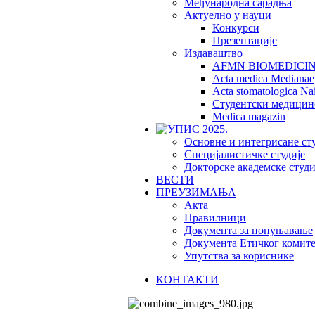
Међународна сарадња
Актуелно у науци
Конкурси
Презентације
Издаваштво
AFMN BIOMEDICI
Acta medica Medianae
Acta stomatologica Nai
Студентски медицин
Medica magazin
Основне и интегрисане ст
Специјалистичке студије
Докторске академске студи
ВЕСТИ
ПРЕУЗИМАЊА
Акта
Правилници
Документа за попуњавање
Документа Етичког комите
Упутства за кориснике
КОНТАКТИ