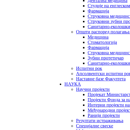
Дентална медицина
Студије на енглеском
Фармација
Струковна медицинск
Струковни зубни пр
Санитарно-еколошк
Општи распоред полагања
Медицина
Стоматологија
Фармација
Струковна медицинск
Зубни протетичар
Санитарно-еколошк
Испитни рок
Апсолвентски испитни ро
Наставне базе Факултета
НАУКА
Научни пројекти
Пројекат Министарс
Пројекти Фонда за н
Интерни пројекти на
Међународни пројек
Ранији пројекти
Резултати истраживања
Специјалне свеске