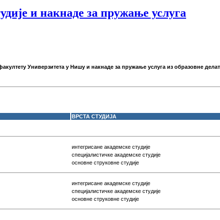
удије и накнаде за пружање услуга
акултету Универзитета у Нишу и накнаде за пружање услуга из образовне делат
ВРСТА СТУДИЈА
интегрисане академске студије
специјалистичке
академске студије
основне струковне студије
интегрисане академске студије
специјалистичке
академске студије
основне струковне студије