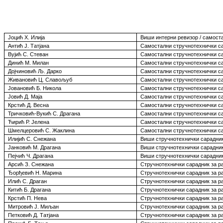
Јоцић Х
.
Илија
Виши интерни ревизор / самост
Антић Ј
.
Татјана
Самостални стручнотехнички са
Вујић С
.
Стеван
Самостални стручнотехнички са
Динић М
.
Милан
Самостални стручнотехнички са
Дојчиновић Љ
.
Дарко
Самостални стручнотехнички са
Живановић Ц
.
Славољуб
Самостални стручнотехнички са
Јовановић Б
.
Никола
Самостални стручнотехнички са
Јовић Д
.
Маја
Самостални стручнотехнички са
Крстић Д
.
Весна
Самостални стручнотехнички са
Тричковић-Вукић С
.
Драгана
Самостални стручнотехнички са
Ћирић Р
.
Јелена
Самостални стручнотехнички са
Шмелцеровић С
.
Жаклина
Самостални стручнотехнички са
Илијић С
.
Снежана
Виши стручнотехнички сарадник
Јанковић М
.
Драгана
Виши стручнотехнички сарадник
Пејчић Ч
.
Драгана
Виши стручнотехнички сарадник
Арсић З
.
Снежана
Стручнотехнички сарадник за р
Ђорђевић Н
.
Марина
Стручнотехнички сарадник за р
Илић С
.
Драган
Стручнотехнички сарадник за р
Китић Б
.
Драгана
Стручнотехнички сарадник за р
Крстић П
.
Нева
Стручнотехнички сарадник за р
Митровић Ј
.
Миљан
Стручнотехнички сарадник за р
Петковић Д
.
Татјана
Стручнотехнички сарадник за р