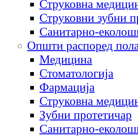
Струковна медицин
Струковни зубни п
Санитарно-еколош
Општи распоред пола
Медицина
Стоматологија
Фармација
Струковна медицин
Зубни протетичар
Санитарно-еколош