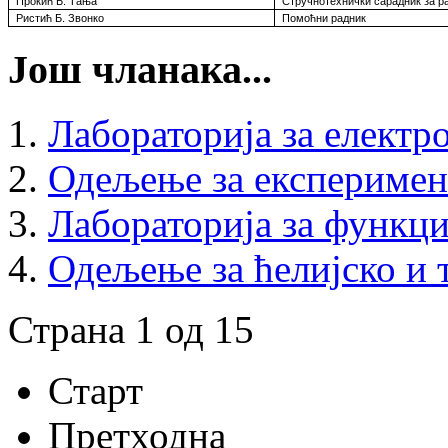
Прокић Б
.
Тања
Стручнотехнички сарадник за р
Ристић Б
.
Звонко
Помоћни радник
Још чланака...
Лабораторија за електр
Одељење за експериме
Лабораторија за функц
Одељење за ћелијско и
Страна 1 од 15
Старт
Претходна