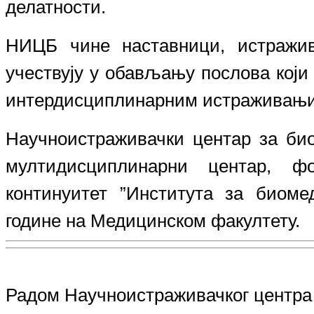
делатности.
НИЦБ чине наставници, истражив
учествују у обављању послова који
интердисциплинарним истраживањим
Научноистраживачки центар за би
мултидисциплинарни центар, ф
континуитет ”Института за биом
године на Медицинском факултету.
Радом Научноистраживачког центра