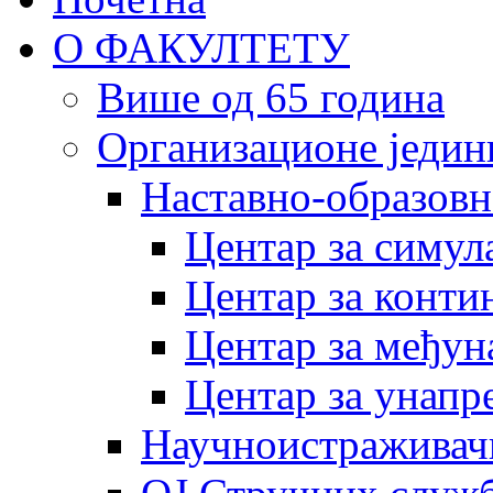
О ФАКУЛТЕТУ
Више од 65 година
Организационе једин
Наставно-образовн
Центар за симу
Центар за конти
Центар за међун
Центар за унапр
Научноистраживач