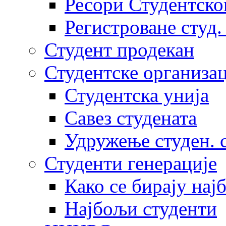
Ресори Студентско
Регистроване студ.
Студент продекан
Студентске организац
Студентска унија
Савез студената
Удружење студен. 
Студенти генерације
Како се бирају нај
Најбољи студенти