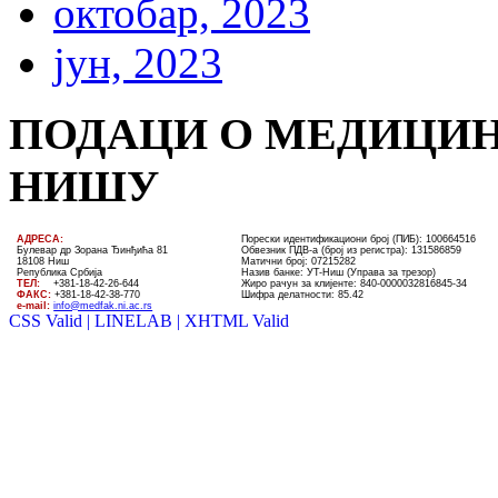
октобар, 2023
јун, 2023
ПОДАЦИ О МЕДИЦИН
НИШУ
AДРЕСА:
Порески идентификациони број (ПИБ): 100664516
Булевар др Зорана Ђинђића 81
Обвезник ПДВ-а (број из регистра): 131586859
18108 Ниш
Матични број: 07215282
Република Србија
Назив банке: УT-Ниш (Управа за трезор)
ТЕЛ
:
+381-18-4
2
-
26
-
644
Жиро рачун за клијенте:
840-0000032816845-34
ФАКС:
+381-18-42-38-770
Шифра делатности: 85.42
e-mail:
info@medfak.ni.ac.rs
CSS Valid |
LINELAB |
XHTML Valid