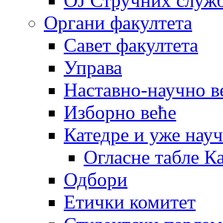
OJ Стручних служ
Органи факултета
Савет факултета
Управа
Наставно-научно в
Изборно веће
Катедре и уже нау
Огласне табле К
Одбори
Етички комитет