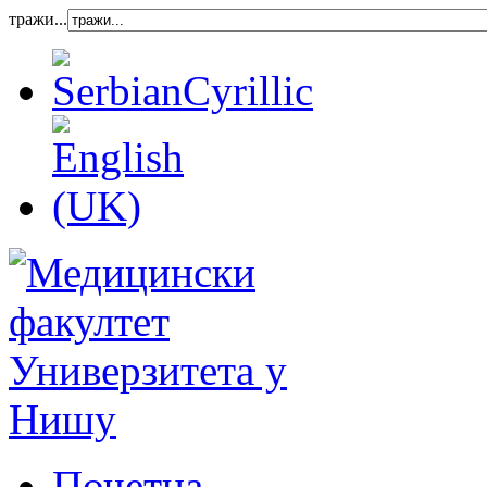
тражи...
Почетна