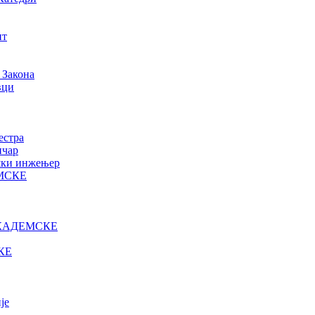
нт
 Закона
вци
естра
ичар
ошки инжењер
МСКЕ
КАДЕМСКЕ
КЕ
је