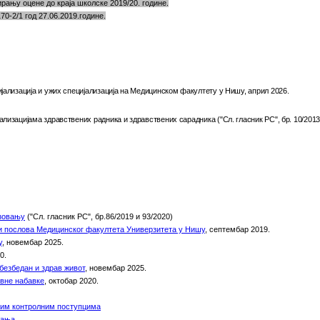
ању оцене до краја школске 2019/20. године.
70-2/1 год 27.06.2019.године.
ализација и ужих специјализација на Медицинском факултету у Нишу, април 2026.
лизацијама здравствених радника и здравствених сарадника ("Сл. гласник РС", бр. 10/2013, 
азовању
("Сл. гласник РС", бр.86/2019 и 93/2020)
ји послова
М
едицинског факултета
У
ниверзитета у
Н
ишу
, септембар 2019.
у
,
новембар 2025.
0.
безбедан и
здрав
ж
ивот
, новембар 2025.
вне набавке
, октобар 2020.
ним контролним поступцима
вања