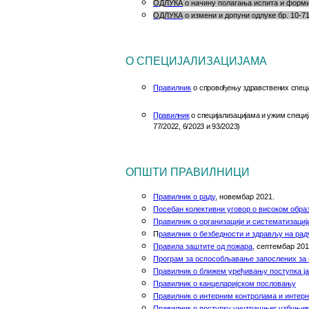
ОДЛУКА
о начину полагања испита и формир
ОДЛУКА
о измени и допуни одлуке бр. 10-71
О СПЕЦИЈАЛИЗАЦИЈАМА
Правилник
о
спровођењу здравствених специј
Правилник
о специјализацијама и ужим специја
77/2022, 6/2023 и 93/2023)
ОПШТИ ПРАВИЛНИЦИ
Правилник о раду
, новембар 2021.
Посебан колективни уговор о високом обр
Правилник о организацији и систематизаци
П
равилник о безбедности и здрављу на рад
Правила заштите од пожара
,
септембар 201
Програм
за
оспособљавање
запослених
за
Правилник о ближем уређивању поступка ја
Правилник о канцеларијском пословању
Правилник о интерним контролама и интер
Правилник о поступку унутрашњег узбуњи