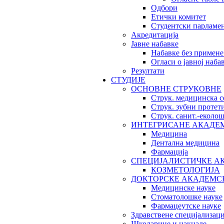
Одбори
Етички комитет
Студентски парламе
Акредитација
Јавне набавке
Набавке без примене
Огласи о јавној наба
Резултати
СТУДИЈЕ
ОСНОВНЕ СТРУКОВНЕ
Струк. медицинска с
Струк. зубни протет
Струк. санит.-екол
ИНТЕГРИСАНЕ АКАДЕ
Медицина
Дентална медицина
Фармација
СПЕЦИЈАЛИСТИЧКЕ А
КОЗМЕТОЛОГИЈА
ДОКТОРСКЕ АКАДЕМС
Медицинске науке
Стоматолошке науке
Фармацеутске науке
Здравствене специјализаци
Школарине и накнаде