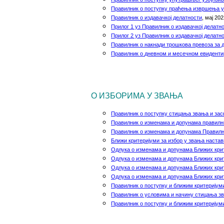
Правилник o поступку праћења извршења у
Правилник о издавачкој делатности
, мај 202
Прилог 1 уз Правилник о издавачкој делатн
Прилог 2 уз Правилник о издавачкој делатн
Правилник о накнади трошкова превоза за д
Правилник о
дневном и месечном евиденти
О ИЗБОРИМА У ЗВАЊА
Правилник о поступку стицања звања и зас
Правилник о изменама и допунама правилн
Правилник о изменама и допунама Правилн
Ближи критеријуми за избор у звања настав
Одлука о изменама и допунама Ближих крит
Одлука о изменама и допунама Ближих крит
Одлука о изменама и допунама Ближих крит
Одлука о изменама и допунама Ближих крит
Правилник о поступку и ближим критеријум
Правилник
o
условима и начину стицања з
Правилник о поступку и ближим критеријум