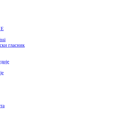
NE
ssi
ски гласник
удије
је
та