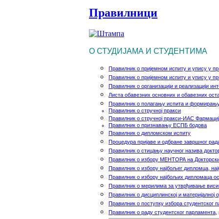
Правилници
О СТУДИЈАМА И СТУДЕНТИМА
Правилник
o
пријемном испиту и упису у пр
Правилник
o
пријемном испиту и упису у пр
Правилник о организацији и реализацији ин
Листа обавезних основних и oбавезних ост
Правилник о полагању испита и формирању
Правилник о стручној пракси
Правилник о стручној пракси-ИАС Фармаци
Правилник о признавању ЕСПБ бодова
Правилник о дипломском испиту
Процедура пријаве и одбране завршног рада
Правилник о стицању научног назива докто
Правилник о избору МЕНТОРА на Докторск
Правилник о избору најбољег дипломца, нај
Правилник о избору најбољих дипломаца ос
Правилник о мерилима за утврђивање виси
Правилник о дисциплинској и материјалној 
Правилник о поступку избора студентског 
Правилник о раду студентског парламента
,