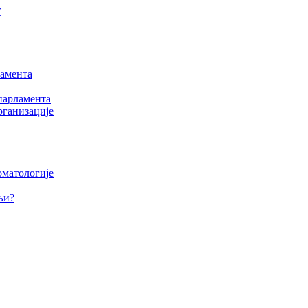
Е
амента
парламента
рганизације
оматологије
љи?