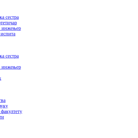
а сестра
отетичар
и инжењер
 испита
а сестра
и инжењер
к
тва
ауку
 факултету
ти