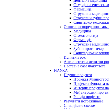
Дентална медицина
Студије на енглеском
Фармација
Струковна медицинск
Струковни зубни пр
Санитарно-еколошк
Општи распоред полагања
Медицина
Стоматологија
Фармација
Струковна медицинск
Зубни протетичар
Санитарно-еколошк
Испитни рок
Апсолвентски испитни ро
Наставне базе Факултета
НАУКА
Научни пројекти
Пројекат Министарс
Пројекти Фонда за н
Интерни пројекти на
Међународни пројек
Ранији пројекти
Резултати истраживања
Специјалне свеске