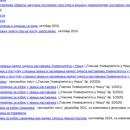
говорних обавеза закупаца пословних простора
и
вршењу примопредаје пословних пр
2.
ости
ости
олазак и одлазак са рада
, октобар 2019.
рању присуства на послу запослених
,
октобар 2014.
нивања радног односа наставника Универзитета у Нишу
(
„Гласник Универзитета у Нишу
ика о поступку стицања звања и заснивања радног односа наставника Универзитета у
ика о поступку стицања звања и заснивања радног односа наставника Универзитета 
ника
- пречишћен текст
(„Гласник Универзитета у Нишу“ бр. 2/2020)
еријума за избор у звања наставника
(„Гласник Универзитета у Нишу“ бр. 1/2021)
еријума за избор у звања наставника
(
„Гласник Универзитета у Нишу“ бр. 5/2022)
еријума за избор у звања наставника
(
„Гласник Универзитета у Нишу“ бр. 1/2025)
еријума за избор у звања наставника
(
„Гласник Универзитета у Нишу“ бр. 3/2025)
има за избор сарадника
-
пречишћен текст
,
децембар 2021,
са изменама и допунама, с
вања истраживача
има за избор сарадника ван радног односа-демонстратора
,
септембар 2024,
са изменам