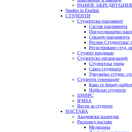
РАНИЈЕ АКРЕДИТАЦИЈ
Studies in English
СТУДЕНТИ
Студентски парламент
Састав парламента
Председништво парл
Секције парламента
Ресори Студентског 
Регистроване студ. о
Студент продекан
Студентске организације
Студентска унија
Савез студената
Удружење студен. ст
Студенти генерације
Како се бирају најбо
Најбољи студенти
ЦНИРС
IFMSA
Вести за студенте
НАСТАВА
Академски календар
Распоред наставе
Медицина