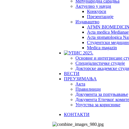
Међународна сарадња
Актуелно у науци
Конкурси
Презентације
Издаваштво
AFMN BIOMEDICI
Acta medica Medianae
Acta stomatologica Nai
Студентски медицин
Medica magazin
Основне и интегрисане ст
Специјалистичке студије
Докторске академске студи
ВЕСТИ
ПРЕУЗИМАЊА
Акта
Правилници
Документа за попуњавање
Документа Етичког комите
Упутства за кориснике
КОНТАКТИ