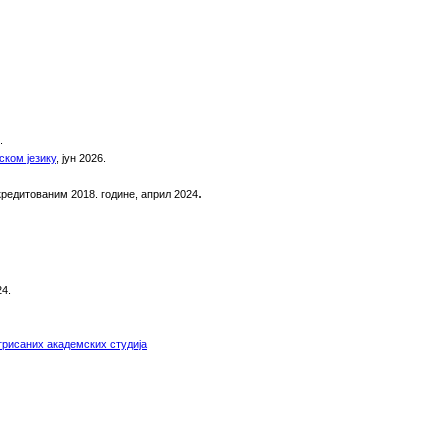
.
ском језику
, јун 2026.
.
кредитованим 2018.
г
одине,
април 2024
4.
грисаних академских студија