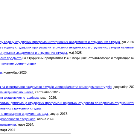
ву годину студијских програма
интегрисаних академских и струковних студија
, јун 2026
ву годину студијских програма
интегрисаних академских и струковних студија на енгле
тегрисаних академских и струковних студија
,
мај 2025.
алих предмета
на студијским програмима ИАС медицине, стоматологије и фармације а
 коначне оцене - општи
ја
, новембар 2025.
 за интегрисане академске студије и специјалистичке академске студије
,
децембар 202
ра медицинских наука
, септембар
2025.
им академским студијама
,
март 2026.
бољих дипломаца студијских програма и најбољих студената по годинама студија инте
новних струковних студија
не школарине и других накнада
,
јануар 2017.
одговорности студената,
април 2026.
парламента
, март 2024.
март 2024.