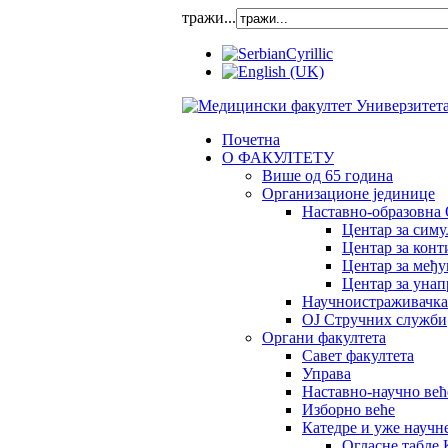
тражи...
Почетна
О ФАКУЛТЕТУ
Више од 65 година
Организационе јединице
Наставно-образовна 
Центар за сим
Центар за конт
Центар за међ
Центар за унап
Научноистраживачка
OJ Стручних служби
Органи факултета
Савет факултета
Управа
Наставно-научно већ
Изборно веће
Катедре и уже научн
Огласне табле 