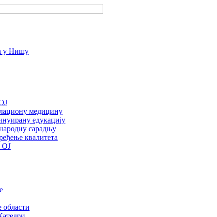
OJ
улациону медицину
инуирану едукацију
ународну сарадњу
ређење квалитета
 ОЈ
е
е области
Катедри