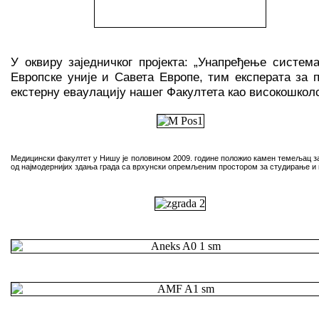
У оквиру заједничког пројекта: „Унапређење систем
Европске уније и Савета Европе, тим експерата за 
екстерну еваулацију нашег Факултета као високошкол
Медицински факултет у Ни
ш
у је
половином
2009. године положио камен темељац 
од најмодернијих здања града са врхунски опремљеним простором за студирање 