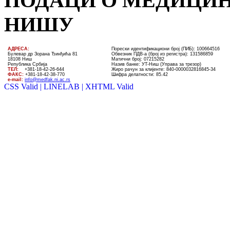
ПОДАЦИ О МЕДИЦИН
НИШУ
AДРЕСА:
Порески идентификациони број (ПИБ): 100664516
Булевар др Зорана Ђинђића 81
Обвезник ПДВ-а (број из регистра): 131586859
18108 Ниш
Матични број: 07215282
Република Србија
Назив банке: УT-Ниш (Управа за трезор)
ТЕЛ
:
+381-18-4
2
-
26
-
644
Жиро рачун за клијенте:
840-0000032816845-34
ФАКС:
+381-18-42-38-770
Шифра делатности: 85.42
e-mail:
info@medfak.ni.ac.rs
CSS Valid |
LINELAB |
XHTML Valid