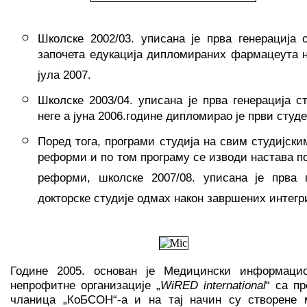
Школске 2002/03. уписана је прва генерација 
започета едукација дипломираних фармацеута 
јула 2007.
Школске 2003/04. уписана је прва генерација с
неге a јуна 2006.године дипломирао је први студен
Поред тога, програми студија на свим студијс
реформи и по том програму се изводи настава п
реформи, школске 2007/08. уписана је прва 
докторске студије одмах након завршених интегр
Године 2005. основан је Медицински информаци
непрофитне организације „
WiRED international
“ са п
чланица „КoБСОН“-а и на тај начин су створене 