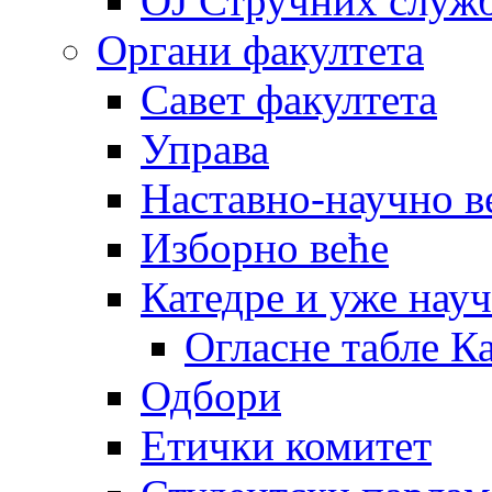
OJ Стручних служ
Органи факултета
Савет факултета
Управа
Наставно-научно в
Изборно веће
Катедре и уже нау
Огласне табле К
Одбори
Етички комитет