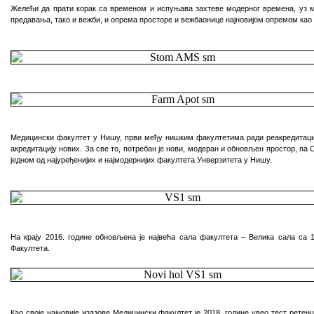
Желећи да прати корак са временом и испуњава захтеве модерног времена, уз 
предавања, тако и вежби, и опрема просторе и вежбаонице најновијом опремом као з
Медицински факултет у Нишу, први међу нишким факултетима ради реакредитације 
акредитацију нових. За све то, потребан је нови, модеран и обновљен простор, па
једном од најуређенијих и најмодернијих факултета Унверзитета у Нишу.
На крају 2016. године обновљена је највећа сала факултета – Велика сала са 1
Факултета.
Као своје најновије изазове Медицински факултет је 2018. године увео тест ретен