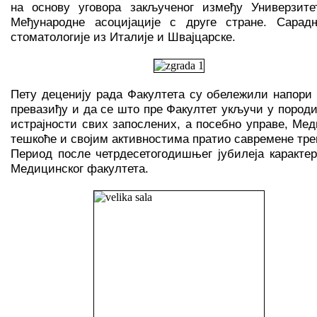
на основу уговора закљученог између Универзит
Међународне асоцијације с друге стране. Сара
стоматологије из Италије и Швајцарске.
Пету деценију рада Факултета су обележили напори 
превазиђу и да се што пре Факултет укључи у пород
истрајности свих запослених, а посебно управе, Мед
тешкоће и својим активностима пратио савремене тре
Период после четрдесетогодишњег јубилеја карактер
Медицинског факултета.