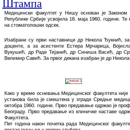
Медицински факултет у Нишу основан је Законом 
Републике Србије усвојила 18. маја 1960. године. Те
на стоматолошки одсек.
Изабрани су први наставници др Никола Ђукнић, з
доценте, а за асистенте Естера Мрчарица, Војисл
Вукушић, др Раде Тијанић, др Синиша Васић, др С
Велимир Савић. За првог декана изабран је др Никола
Како у време оснивања Медицинског факултета није 
установа била је смештена у згради Средње медицин
октобра 1960. године. Прво предавање одржао је про
Београду. Прво предавање из клиничке наставе одрж
Факултета.
Пет година након почетка рада Медицинског факулт
постао један од његових стубова.