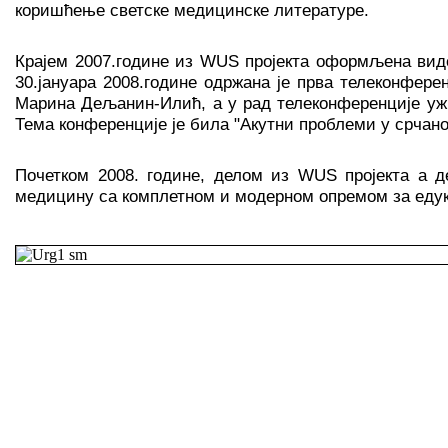
коришћење светске медицинске литературе.
Крајем 2007.године из WUS пројекта оформљена
вид
30.јануара 2008.године одржана је прва телеконфере
Марина Дељанин-Илић, а у рад телеконференције уж
Тема конференције је била "Акутни проблеми у срчано
Почетком 2008. године, делом из WUS пројекта а д
медицину са комплетном и модерном опремом за едука