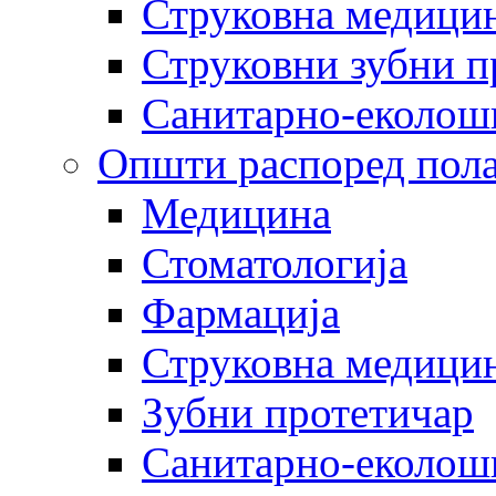
Струковна медицин
Струковни зубни п
Санитарно-еколош
Општи распоред пола
Медицина
Стоматологија
Фармација
Струковна медицин
Зубни протетичар
Санитарно-еколош