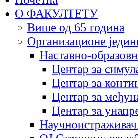
О ФАКУЛТЕТУ
Више од 65 година
Организационе једин
Наставно-образовн
Центар за симу
Центар за конти
Центар за међун
Центар за унапр
Научноистраживач