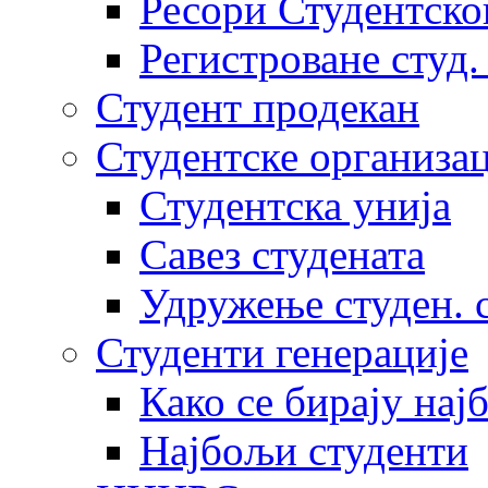
Ресори Студентско
Регистроване студ.
Студент продекан
Студентске организац
Студентска унија
Савез студената
Удружење студен. 
Студенти генерације
Како се бирају нај
Најбољи студенти