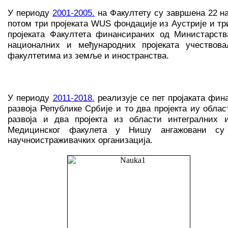
У периоду
2001-2005.
на Факултету су завршена 22 н
потом три пројеката WUS фондације из Аустрије и т
пројеката Факултета финансираних од Министарств
националних и међународних пројеката учествов
факултетима из земље и
иностранства.
У периоду
2011-2018.
реализује се пет пројаката фин
развоја Републике Србије и то два пројекта иу обла
развоја и два пројекта из области интегралних
Медицинског факулета у Нишу ангажовани
су
научноистраживачких организација.