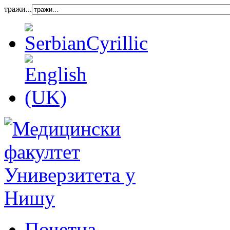
тражи...
Почетна