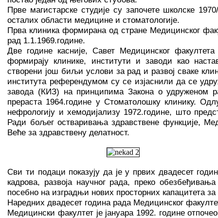
Прве магистарске студије су започете школске 1970
осталих области медицине и стоматологије.
Прва клиника формирана од стране Медицинског факул
рад 1.1.1969.године.
Две године касније, Савет Медицинског факултета
формирају клинике, институти и заводи као наста
створени још биљи услови за рад и развој сваке кли
института референдумом су се изјаснили да се удру
завода (КИЗ) на принципима Закона о удруженом ра
прераста 1964.године у Стоматолошку клинику. Од
нефрологију и хемодијализу 1972.године, што пред
Ради бољег остваривања здравствене функције, Мед
Веће за здравствену делатност.
Сви ти подаци показују да је у првих двадесет годи
кадрова, развоја научног рада, преко обезбеђивањ
посебно на изградњи нових просторних капацитета за
Наредних двадесет година рада Медицинског факултет
Медицински факултет је јануара 1992. године отпоче