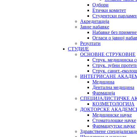
Одбори
Етички комитет
Студентски парламе
Акредитација
Јавне набавке
Набавке без примене
Огласи о јавној наба
Резултати
СТУДИЈЕ
ОСНОВНЕ СТРУКОВНЕ
Струк. медицинска с
Струк. зубни протет
Струк. санит.-екол
ИНТЕГРИСАНЕ АКАДЕ
Медицина
Дентална медицина
Фармација
СПЕЦИЈАЛИСТИЧКЕ А
КОЗМЕТОЛОГИЈА
ДОКТОРСКЕ АКАДЕМС
Медицинске науке
Стоматолошке науке
Фармацеутске науке
Здравствене специјализаци
Школарине и накнаде