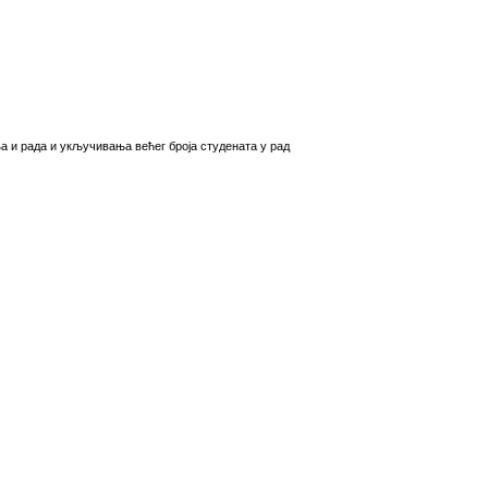
a и рaдa и укључивaњa вeћeг брoja студeнaтa у рaд