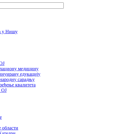
OJ
улациону медицину
инуирану едукацију
ународну сарадњу
ређење квалитета
 ОЈ
е
е области
Катедри