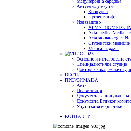
Међународна сарадња
Актуелно у науци
Конкурси
Презентације
Издаваштво
AFMN BIOMEDICI
Acta medica Medianae
Acta stomatologica Nai
Студентски медицин
Medica magazin
Основне и интегрисане ст
Специјалистичке студије
Докторске академске студи
ВЕСТИ
ПРЕУЗИМАЊА
Акта
Правилници
Документа за попуњавање
Документа Етичког комите
Упутства за кориснике
КОНТАКТИ