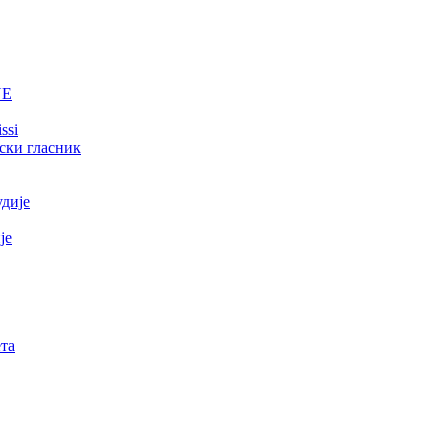
NE
ssi
ски гласник
удије
је
та