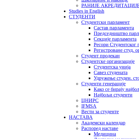
РАНИЈЕ АКРЕДИТАЦИЈ
Studies in English
СТУДЕНТИ
Студентски парламент
Састав парламента
Председништво парл
Секције парламента
Ресори Студентског 
Регистроване студ. о
Студент продекан
Студентске организације
Студентска унија
Савез студената
Удружење студен. ст
Студенти генерације
Како се бирају најбо
Најбољи студенти
ЦНИРС
IFMSA
Вести за студенте
НАСТАВА
Академски календар
Распоред наставе
Медицина