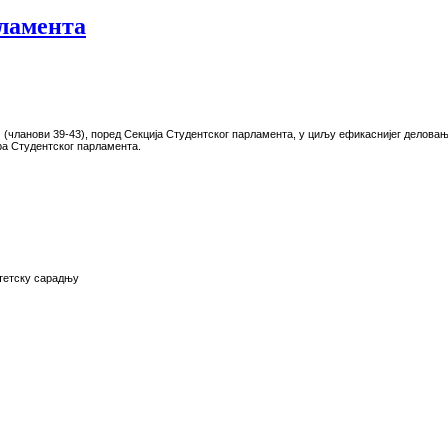
рламента
(члaнoви 39-43), пoрeд Сeкциja
Студентског парламента
, у циљу eфикaсниjeг дeлoвaњ
рa Студeнтскoг пaрлaмeнтa
.
тeтску сaрaдњу