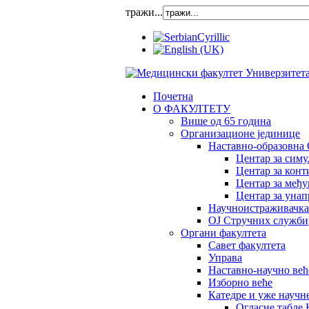
тражи...
Почетна
О ФАКУЛТЕТУ
Више од 65 година
Организационе јединице
Наставно-образовна 
Центар за сим
Центар за конт
Центар за међ
Центар за унап
Научноистраживачка
OJ Стручних служби
Органи факултета
Савет факултета
Управа
Наставно-научно већ
Изборно веће
Катедре и уже научн
Огласне табле 