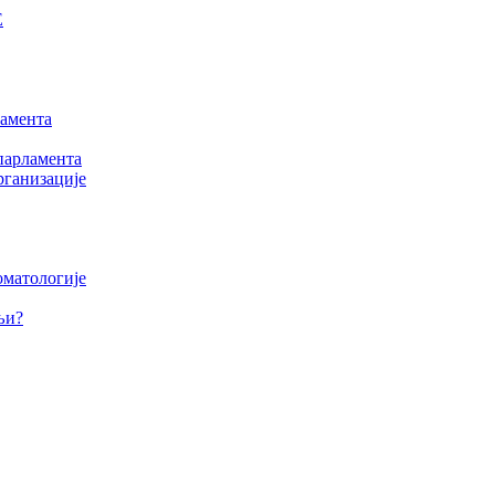
Е
амента
парламента
рганизације
оматологије
љи?