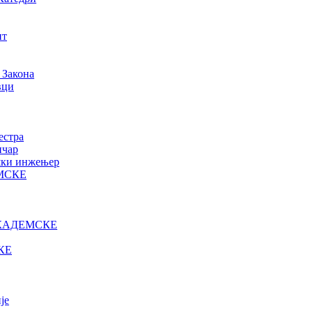
нт
 Закона
вци
естра
ичар
ошки инжењер
МСКЕ
КАДЕМСКЕ
КЕ
је