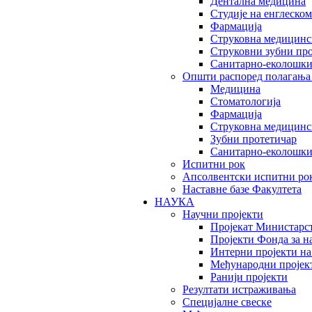
Дентална медицина
Студије на енглеском
Фармација
Струковна медицинск
Струковни зубни пр
Санитарно-еколошк
Општи распоред полагања
Медицина
Стоматологија
Фармација
Струковна медицинск
Зубни протетичар
Санитарно-еколошк
Испитни рок
Апсолвентски испитни ро
Наставне базе Факултета
НАУКА
Научни пројекти
Пројекат Министарс
Пројекти Фонда за н
Интерни пројекти на
Међународни пројек
Ранији пројекти
Резултати истраживања
Специјалне свеске