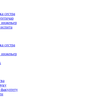
а сестра
отетичар
и инжењер
 испита
а сестра
и инжењер
к
тва
ауку
 факултету
ти