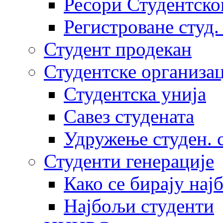
Ресори Студентско
Регистроване студ.
Студент продекан
Студентске организац
Студентска унија
Савез студената
Удружење студен. 
Студенти генерације
Како се бирају нај
Најбољи студенти