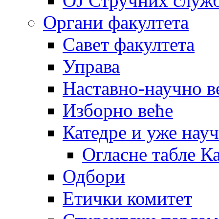
OJ Стручних служ
Органи факултета
Савет факултета
Управа
Наставно-научно в
Изборно веће
Катедре и уже нау
Огласне табле К
Одбори
Етички комитет