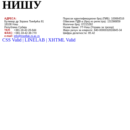
НИШУ
AДРЕСА:
Порески идентификациони број (ПИБ): 100664516
Булевар др Зорана Ђинђића 81
Обвезник ПДВ-а (број из регистра): 131586859
18108 Ниш
Матични број: 07215282
Република Србија
Назив банке: УT-Ниш (Управа за трезор)
ТЕЛ
:
+381-18-4
2
-
26
-
644
Жиро рачун за клијенте:
840-0000032816845-34
ФАКС:
+381-18-42-38-770
Шифра делатности: 85.42
e-mail:
info@medfak.ni.ac.rs
CSS Valid |
LINELAB |
XHTML Valid