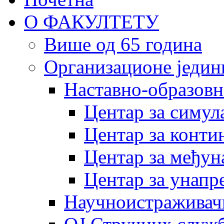
О ФАКУЛТЕТУ
Више од 65 година
Организационе једин
Наставно-образовн
Центар за симу
Центар за конти
Центар за међун
Центар за унапр
Научноистраживач