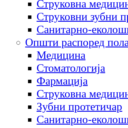
Струковна медицин
Струковни зубни п
Санитарно-еколош
Општи распоред пола
Медицина
Стоматологија
Фармација
Струковна медицин
Зубни протетичар
Санитарно-еколош