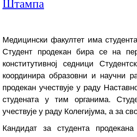
Медицински факултет има студента
Студент продекан бира се на пе
конститутивној седници Студентс
координира образовни и научни ра
продекан учествује у раду Наставн
студената у тим органима. Студ
учествује у раду Колегијума, а за с
Кандидат за студента продекана