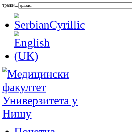
тражи...
Почетна