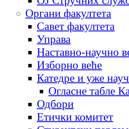
OJ Стручних служ
Органи факултета
Савет факултета
Управа
Наставно-научно в
Изборно веће
Катедре и уже нау
Огласне табле К
Одбори
Етички комитет