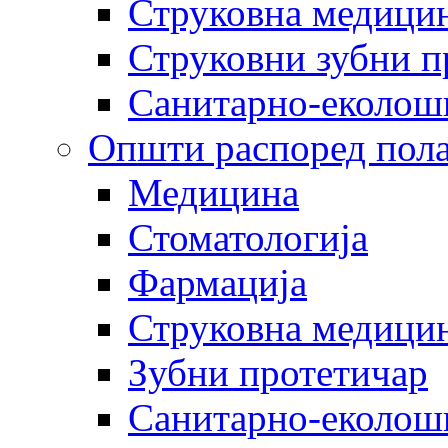
Струковна медицин
Струковни зубни п
Санитарно-еколош
Општи распоред пола
Медицина
Стоматологија
Фармација
Струковна медицин
Зубни протетичар
Санитарно-еколош