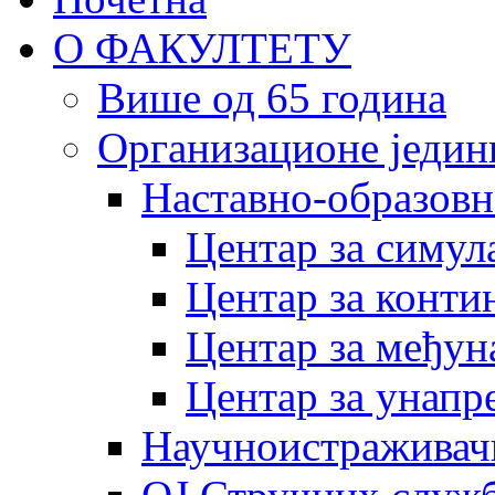
О ФАКУЛТЕТУ
Више од 65 година
Организационе једин
Наставно-образовн
Центар за симу
Центар за конти
Центар за међун
Центар за унапр
Научноистраживач