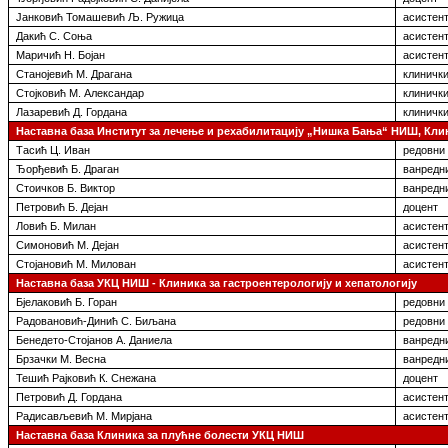
Јанковић Томашевић Љ. Ружица
асистент
Дакић С. Соња
асистен
Маричић Н. Бојан
асистен
Станојевић М. Драгана
клинички
Стојковић М. Александар
клинички
Лазаревић Д. Гордана
клинички
Наставна база Институт за лечење и рехабилитацију „Нишка Бања“ НИШ, Кли
Тасић Ц. Иван
редовни
Ђорђевић Б. Драган
ванредн
Стоичков Б. Виктор
ванредн
Петровић Б. Дејан
доцент
Ловић Б. Милан
асистент
Симоновић М. Дејан
асистен
Стојановић М. Милован
асистен
Наставна база УКЦ НИШ -
Клиника за гастроентерологију и хепатологију
Бјелаковић Б. Горан
редовни
Радовановић-Динић С. Биљана
редовни
Бенедето-Стојанов А. Даниела
ванредн
Брзачки М. Весна
ванредн
Тешић Рајковић К. Снежана
доцент
Петровић Д. Гордана
асистент
Радисављевић М. Мирјана
асистент
Наставна база
Клиника за
плућне болести УКЦ НИШ