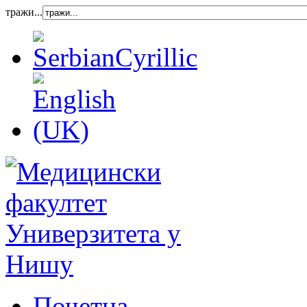
тражи...
Почетна