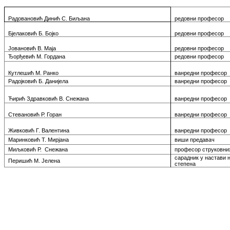
Радовановић Динић С. Биљана
редовни
прoфeсoр
Бјелаковић Б. Бојко
редовни
прoфeсoр
Јовановић В. Маја
редовни
прoфeсoр
Ђорђевић М. Гордана
редовни
професор
Кутлешић М. Ранко
ванредни професор
Радојковић Б. Данијела
ванредни професор
Ћирић Здравковић В. Снежана
ванредни професор
Стевановић Р. Горан
ванредни професор
Живковић Г. Валентина
ванредни професор
Маринковић Т. Мирјана
виши предавач
Миљковић Р. Снежана
професор струковних
сарадник у настави 
Перишић М. Јелена
степена