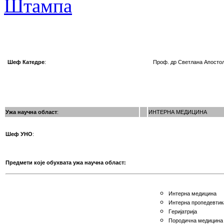
Шеф Катедре
:
Проф. др
Светлана
Апосто
Ужа научна област
:
ИНТЕРНА МЕДИЦИНА
Шеф УНО
:
Предмети које обухвата ужа научна област:
Интeрнa мeдицинa
Интeрнa пропедевтик
Гeриjaтриja
Пoрoдичнa мeдицинa