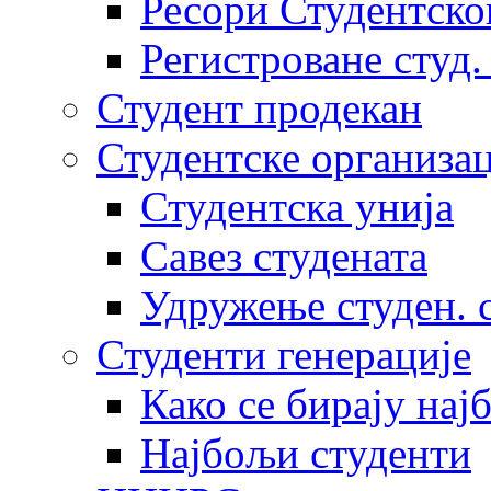
Ресори Студентско
Регистроване студ.
Студент продекан
Студентске организац
Студентска унија
Савез студената
Удружење студен. 
Студенти генерације
Како се бирају нај
Најбољи студенти