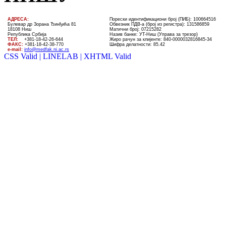
AДРЕСА:
Порески идентификациони број (ПИБ): 100664516
Булевар др Зорана Ђинђића 81
Обвезник ПДВ-а (број из регистра): 131586859
18108 Ниш
Матични број: 07215282
Република Србија
Назив банке: УT-Ниш (Управа за трезор)
ТЕЛ
:
+381-18-4
2
-
26
-
644
Жиро рачун за клијенте:
840-0000032816845-34
ФАКС:
+381-18-42-38-770
Шифра делатности: 85.42
e-mail:
info@medfak.ni.ac.rs
CSS Valid |
LINELAB |
XHTML Valid