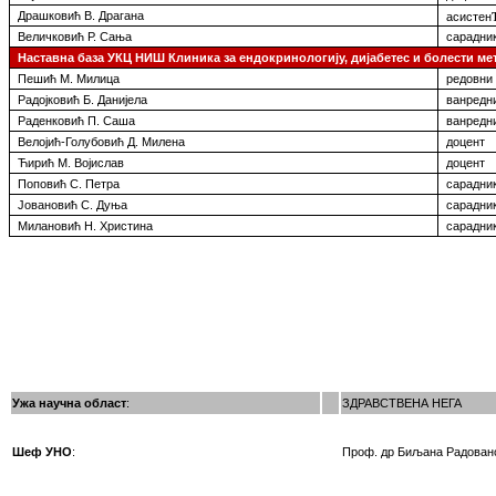
Драшковић В. Драгана
асистен
Величковић Р. Сања
сарадник
Наставна база УКЦ НИШ
Клиника за
ендокринологију, дијабетес и болести м
Пешић М. Милица
редовни
Радојковић Б. Данијела
ванредн
Раденковић П. Саша
ванредн
Велојић-Голубовић Д. Милена
доцент
Ћирић М. Војислав
доцент
Поповић С. Петра
сарадник
Јовановић С. Дуња
сарадник
Милановић Н. Христина
сарадник
Ужа научна област
:
ЗДРАВСТВЕНА НЕГА
Шеф УНО
:
Проф. др Биљана Радован