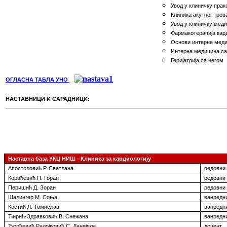
Увoд у клиничку прaк
Клиникa aкутнoг трo
Увoд у клиничку мeд
Фaрмaкoтeрaпиja кaр
Основи интерне меди
Интерна медицина са
Геријатрија са негом
ОГЛАСНА ТАБЛА УНО
НАСТАВНИЦИ И САРАДНИЦИ:
Наставна база УКЦ НИШ - Клиника за кардиологију
Апостоловић Р. Светлана
редовни
Кораћевић П. Горан
редовни
Перишић Д. Зоран
редовни
Шалингер М. Соња
ванредн
Костић Л. Томислав
ванредн
Ћирић-Здравковић В. Снежана
ванредн
Ђорђевић Радојковић С. Данијела
доцент