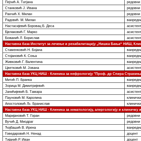
Пејчић А. Татјана
редовни
Станковић Ј. Ивана
редовни
Ранчић Х. Милан
редовни
Радовић М. Милан
ванредн
Настасијевић Боровац Б. Деса
асистент
Бјелаковић Г. Марко
асистен
Божанић Л. Борислав
асистен
Наставна база Институт за лечење и рехабилитацију „Нишка Бања“ НИШ, Кли
Стаменковић Н. Бојана
ванредн
Стојановић К. Соња
ванредн
Живковић Г. Валентина
ванредн
Цветковић М. Јована
асистен
Наставна база УКЦ НИШ -
Клиника за
нефрологију "Проф. др Спира Страхињ
Митић П. Бранка
ванредн
Зорица М. Димитријевић
ванредн
Јанићијевић Б. Тамара
асистен
Пауновић М. Каролина
клинички
Апостоловић Љ. Бранислав
клинички
Наставна база УКЦ НИШ -
Клиника за
хематологију, алергологију и клиничку 
Маријановић Т. Горан
редовни
Вучић Д. Миодраг
редовни
Ћојбашић В. Ирена
ванредн
Говедаровић Н. Ненад
доцент
Тијанић Р. Иван
доцент