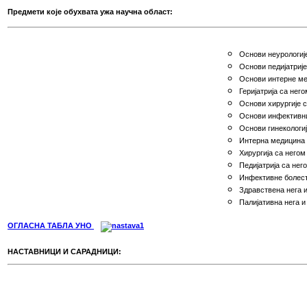
Предмети које обухвата ужа научна област:
Основи неурологиј
Основи педијатрије
Основи интерне ме
Геријатрија са него
Основи хирургије 
Основи инфективни
Основи гинекологиј
Интерна медицина 
Хирургија са негом
Педијатрија са нег
Инфективне болест
Здравствена нега и
Палијативна нега и
ОГЛАСНА ТАБЛА УНО
НАСТАВНИЦИ И САРАДНИЦИ: