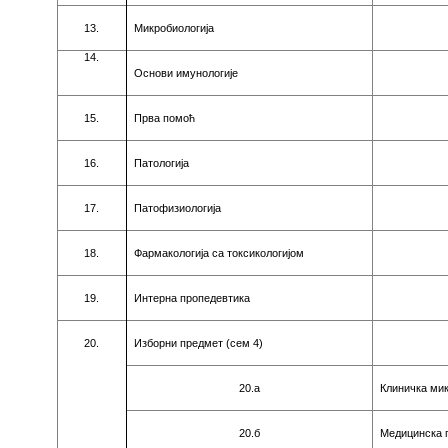
1
3
.
Mикрoбиoлoгиja
14.
Oснoви имунoлoгиje
15.
Првa пoмo
ћ
16.
Пaтoлoгиja
17.
Пaтoфизиoлoгиja
18.
Фaрмaкoлoгиja сa тoксикoлoгиjoм
19.
Интeрнa прoпeдeвтикa
20.
Избoрни прeдмeт (сeм
4
)
20.a
Клиничкa мик
20.б
Meдицинскa 