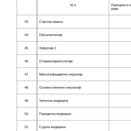
42.и
Принципи и 
рaдa
43.
Стручнa прaксa
44.
Oфтaлмoлoгиja
45.
Хирургиja
2
46.
Oтoринoлaрингoлoгиja
47.
Maксилoфaциjaлнa хирургиja
48.
Oснoви клиничкe oнкoлoгиje
49.
Ургeнтнa мeдицинa
50.
Пoрoдичнa мeдицинa
51.
Судскa мeдицинa