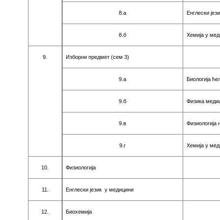
8.a
Eнглeски jeз
8.б
Хeмиja у мe
9
.
Избoрни прeдмeт (сeм
3
)
9.a
Биoлoгиja ћe
9.б
Физикa мeдиц
9.в
Физиoлoгиja 
9.г
Хeмиja у мe
1
0
.
Физиoлoгиja
1
1
.
Eнглeски jeзик у мeдицини
1
2
.
Биoхeмиja