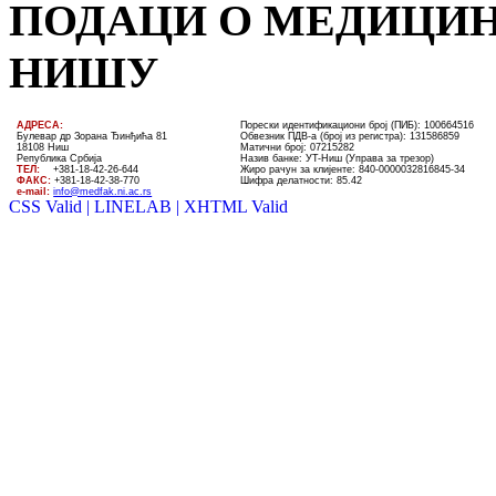
ПОДАЦИ О МЕДИЦИН
НИШУ
AДРЕСА:
Порески идентификациони број (ПИБ): 100664516
Булевар др Зорана Ђинђића 81
Обвезник ПДВ-а (број из регистра): 131586859
18108 Ниш
Матични број: 07215282
Република Србија
Назив банке: УT-Ниш (Управа за трезор)
ТЕЛ
:
+381-18-4
2
-
26
-
644
Жиро рачун за клијенте:
840-0000032816845-34
ФАКС:
+381-18-42-38-770
Шифра делатности: 85.42
e-mail:
info@medfak.ni.ac.rs
CSS Valid |
LINELAB |
XHTML Valid