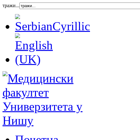
тражи...
Почетна