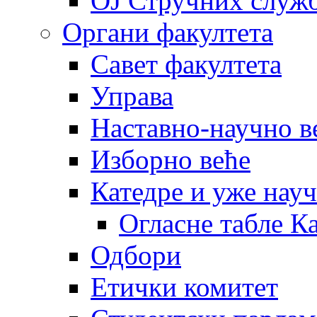
OJ Стручних служ
Органи факултета
Савет факултета
Управа
Наставно-научно в
Изборно веће
Катедре и уже нау
Огласне табле К
Одбори
Етички комитет