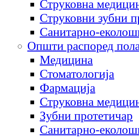
Струковна медицин
Струковни зубни п
Санитарно-еколош
Општи распоред пола
Медицина
Стоматологија
Фармација
Струковна медицин
Зубни протетичар
Санитарно-еколош