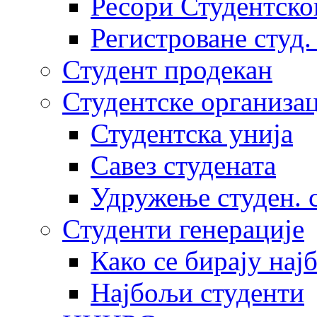
Ресори Студентско
Регистроване студ.
Студент продекан
Студентске организац
Студентска унија
Савез студената
Удружење студен. 
Студенти генерације
Како се бирају нај
Најбољи студенти