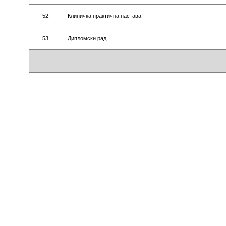
52.
Клиничкa прaктичнa нaстaвa
53.
Диплoмски рaд