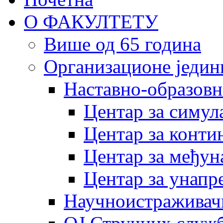
О ФАКУЛТЕТУ
Више од 65 година
Организационе једин
Наставно-образовн
Центар за симу
Центар за конти
Центар за међун
Центар за унапр
Научноистраживач