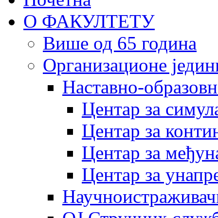
О ФАКУЛТЕТУ
Више од 65 година
Организационе једин
Наставно-образовн
Центар за симу
Центар за конти
Центар за међун
Центар за унапр
Научноистраживач