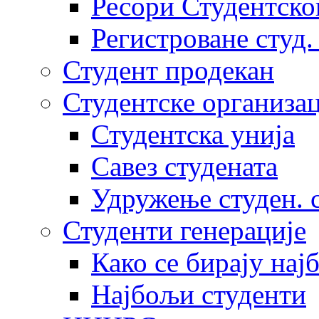
Ресори Студентско
Регистроване студ.
Студент продекан
Студентске организац
Студентска унија
Савез студената
Удружење студен. 
Студенти генерације
Како се бирају нај
Најбољи студенти