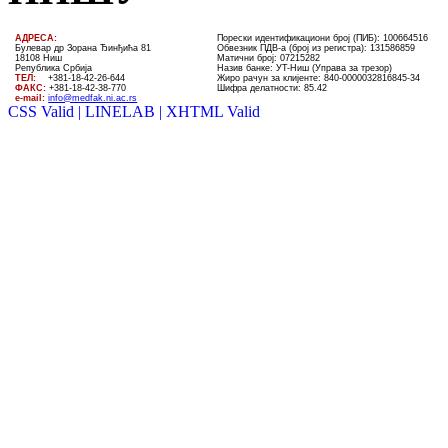
AДРЕСА:
Порески идентификациони број (ПИБ): 100664516
Булевар др Зорана Ђинђића 81
Обвезник ПДВ-а (број из регистра): 131586859
18108 Ниш
Матични број: 07215282
Република Србија
Назив банке: УT-Ниш (Управа за трезор)
ТЕЛ
:
+381-18-4
2
-
26
-
644
Жиро рачун за клијенте:
840-0000032816845-34
ФАКС:
+381-18-42-38-770
Шифра делатности: 85.42
e-mail:
info@medfak.ni.ac.rs
CSS Valid |
LINELAB |
XHTML Valid