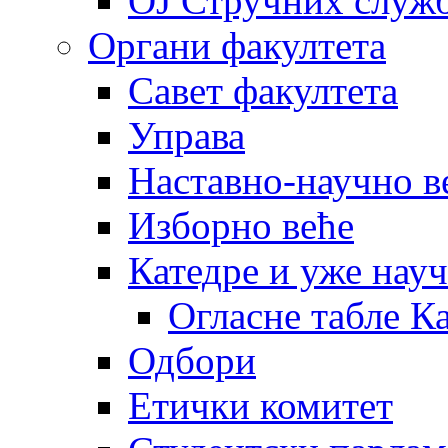
OJ Стручних служ
Органи факултета
Савет факултета
Управа
Наставно-научно в
Изборно веће
Катедре и уже нау
Огласне табле К
Одбори
Етички комитет