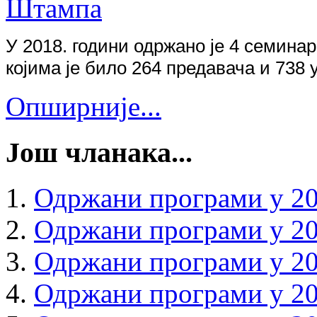
У 201
8
. години одржано је
4
семинар
којима је било
264
предавача и
738
у
Опширније...
Још чланака...
Одржани програми у 20
Одржани програми у 20
Одржани програми у 20
Одржани програми у 20