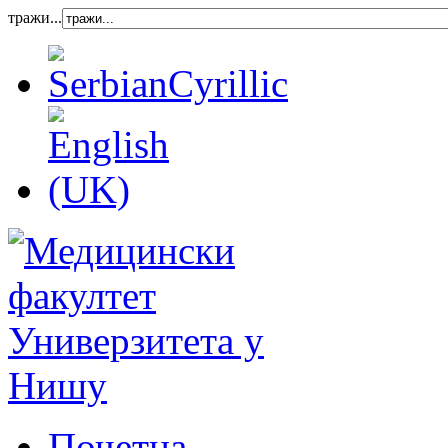
тражи...
Почетна