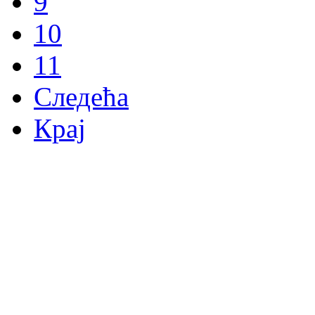
9
10
11
Следећа
Крај