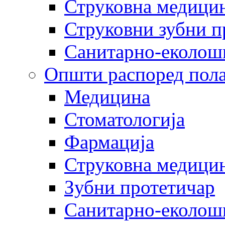
Струковна медицин
Струковни зубни п
Санитарно-еколош
Општи распоред пола
Медицина
Стоматологија
Фармација
Струковна медицин
Зубни протетичар
Санитарно-еколош