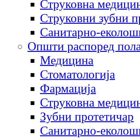
Струковна медицин
Струковни зубни п
Санитарно-еколош
Општи распоред пола
Медицина
Стоматологија
Фармација
Струковна медицин
Зубни протетичар
Санитарно-еколош