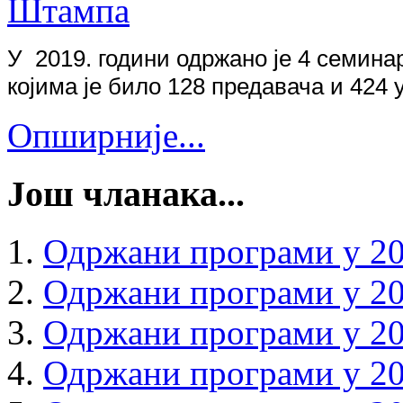
У 201
9
. години одржано је
4
семинар
којима је било
1
28
предавача и
424
у
Опширније...
Још чланака...
Одржани програми у 20
Одржани програми у 20
Одржани програми у 20
Одржани програми у 20