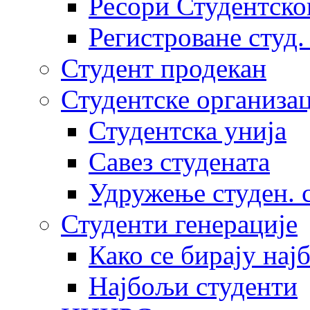
Ресори Студентско
Регистроване студ.
Студент продекан
Студентске организац
Студентска унија
Савез студената
Удружење студен. 
Студенти генерације
Како се бирају нај
Најбољи студенти