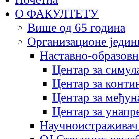
О ФАКУЛТЕТУ
Више од 65 година
Организационе једин
Наставно-образовн
Центар за симу
Центар за конти
Центар за међун
Центар за унапр
Научноистраживач