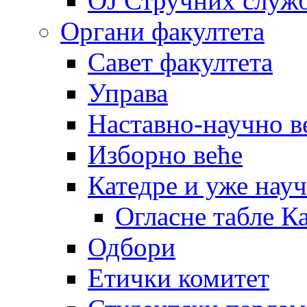
OJ Стручних служ
Органи факултета
Савет факултета
Управа
Наставно-научно в
Изборно веће
Катедре и уже нау
Огласне табле К
Одбори
Етички комитет