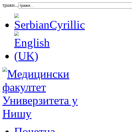
тражи...
Почетна