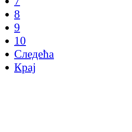
7
8
9
10
Следећа
Крај