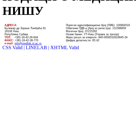
НИШУ
AДРЕСА:
Порески идентификациони број (ПИБ): 100664516
Булевар др Зорана Ђинђића 81
Обвезник ПДВ-а (број из регистра): 131586859
18108 Ниш
Матични број: 07215282
Република Србија
Назив банке: УT-Ниш (Управа за трезор)
ТЕЛ
:
+381-18-4
2
-
26
-
644
Жиро рачун за клијенте:
840-0000032816845-34
ФАКС:
+381-18-42-38-770
Шифра делатности: 85.42
e-mail:
info@medfak.ni.ac.rs
CSS Valid |
LINELAB |
XHTML Valid