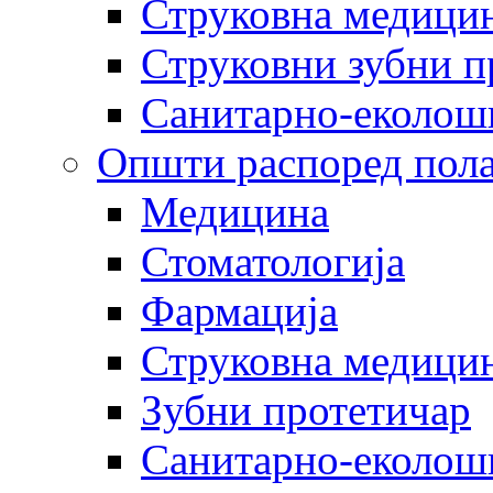
Струковна медицин
Струковни зубни п
Санитарно-еколош
Општи распоред пола
Медицина
Стоматологија
Фармација
Струковна медицин
Зубни протетичар
Санитарно-еколош