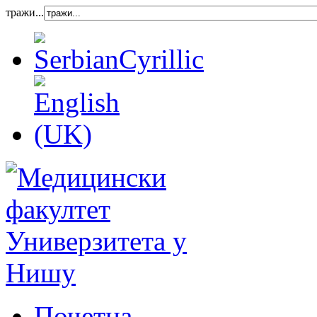
тражи...
Почетна