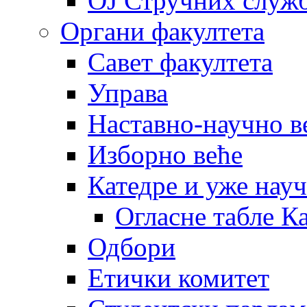
OJ Стручних служ
Органи факултета
Савет факултета
Управа
Наставно-научно в
Изборно веће
Катедре и уже нау
Огласне табле К
Одбори
Етички комитет