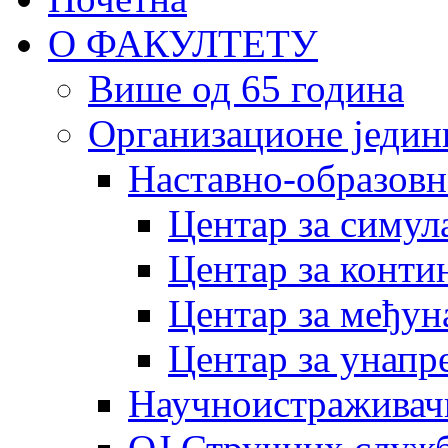
О ФАКУЛТЕТУ
Више од 65 година
Организационе једин
Наставно-образовн
Центар за симу
Центар за конти
Центар за међун
Центар за унапр
Научноистраживач