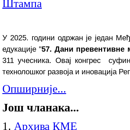
У 2025. години одржан
је један Ме
едукације "
5
7
. Дани превентивне
311
учесник
а
. Овај конгрес
суфина
технолошког развоја и иновација Ре
Опширније...
Још чланака...
Архива КМЕ