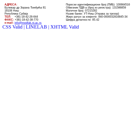
AДРЕСА:
Порески идентификациони број (ПИБ): 100664516
Булевар др Зорана Ђинђића 81
Обвезник ПДВ-а (број из регистра): 131586859
18108 Ниш
Матични број: 07215282
Република Србија
Назив банке: УT-Ниш (Управа за трезор)
ТЕЛ
:
+381-18-4
2
-
26
-
644
Жиро рачун за клијенте:
840-0000032816845-34
ФАКС:
+381-18-42-38-770
Шифра делатности: 85.42
e-mail:
info@medfak.ni.ac.rs
CSS Valid |
LINELAB |
XHTML Valid