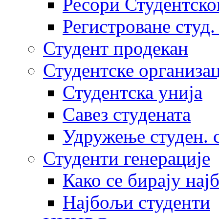
Ресори Студентско
Регистроване студ.
Студент продекан
Студентске организац
Студентска унија
Савез студената
Удружење студен. 
Студенти генерације
Како се бирају нај
Најбољи студенти