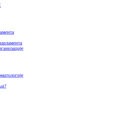
Е
амента
парламента
рганизације
оматологије
љи?