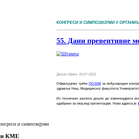
КОНГРЕСИ И СИМПОЗИЈУМИ У ОРГАНИЗ
55. Дани превентивне 
Датум објаве: 20.07.2023.
Објављујемо трећи
ПОЗИВ
за међународни конгр
здравље Ниш, Медицинског факултета Универзитет
И
з техничких разлога дошло до измене
адресе ин
одабрани за овај вид презентације
. Нова адреса је:
онгреси и симпозијуми
ми КМЕ