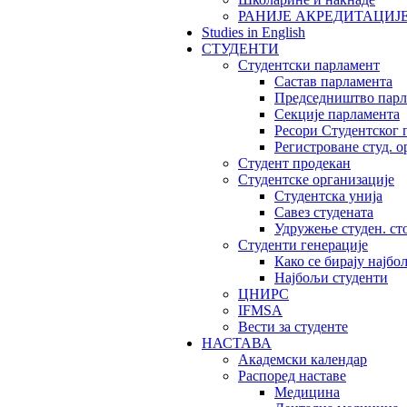
РАНИЈЕ АКРЕДИТАЦИЈ
Studies in English
СТУДЕНТИ
Студентски парламент
Састав парламента
Председништво парл
Секције парламента
Ресори Студентског 
Регистроване студ. о
Студент продекан
Студентске организације
Студентска унија
Савез студената
Удружење студен. ст
Студенти генерације
Како се бирају најбо
Најбољи студенти
ЦНИРС
IFMSA
Вести за студенте
НАСТАВА
Академски календар
Распоред наставе
Медицина