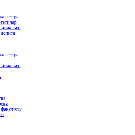
а сестра
отетичар
и инжењер
 испита
а сестра
и инжењер
к
тва
ауку
 факултету
ти