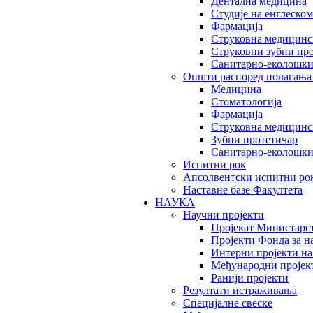
Дентална медицина
Студије на енглеском
Фармација
Струковна медицинск
Струковни зубни пр
Санитарно-еколошк
Општи распоред полагања
Медицина
Стоматологија
Фармација
Струковна медицинск
Зубни протетичар
Санитарно-еколошк
Испитни рок
Апсолвентски испитни ро
Наставне базе Факултета
НАУКА
Научни пројекти
Пројекат Министарс
Пројекти Фонда за н
Интерни пројекти на
Међународни пројек
Ранији пројекти
Резултати истраживања
Специјалне свеске