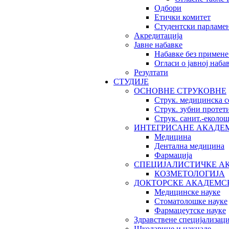
Одбори
Етички комитет
Студентски парламе
Акредитација
Јавне набавке
Набавке без примене
Огласи о јавној наба
Резултати
СТУДИЈЕ
ОСНОВНЕ СТРУКОВНЕ
Струк. медицинска с
Струк. зубни протет
Струк. санит.-екол
ИНТЕГРИСАНЕ АКАДЕ
Медицина
Дентална медицина
Фармација
СПЕЦИЈАЛИСТИЧКЕ А
КОЗМЕТОЛОГИЈА
ДОКТОРСКЕ АКАДЕМС
Медицинске науке
Стоматолошке науке
Фармацеутске науке
Здравствене специјализаци
Школарине и накнаде