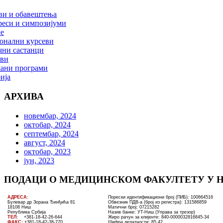
ви и обавештења
реси и симпозијуми
е
онални курсеви
чни састанци
ови
ани програми
ија
АРХИВА
новембар, 2024
октобар, 2024
септембар, 2024
август, 2024
октобар, 2023
јун, 2023
ПОДАЦИ О МЕДИЦИНСКОМ ФАКУЛТЕТУ У 
AДРЕСА:
Порески идентификациони број (ПИБ): 100664516
Булевар др Зорана Ђинђића 81
Обвезник ПДВ-а (број из регистра): 131586859
18108 Ниш
Матични број: 07215282
Република Србија
Назив банке: УT-Ниш (Управа за трезор)
ТЕЛ
:
+381-18-4
2
-
26
-
644
Жиро рачун за клијенте:
840-0000032816845-34
ФАКС:
+381-18-42-38-770
Шифра делатности: 85.42