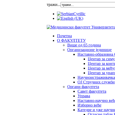
тражи...
Почетна
О ФАКУЛТЕТУ
Више од 65 година
Организационе јединице
Наставно-образовна 
Центар за сим
Центар за конт
Центар за међ
Центар за унап
Научноистраживачка
OJ Стручних служби
Органи факултета
Савет факултета
Управа
Наставно-научно већ
Изборно веће
Катедре и уже научн
Огласне табле 