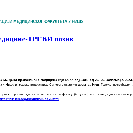
АЦИЈИ МЕДИЦИНСКОГ ФАКУЛТЕТА У НИШУ
медицине-ТРЕЋИ позив
ес
55. Дани превентивне медицине
који ће се
одржати од 26.-29. септембра 2023
а у Нишу и градске подружнице Српског лекарског друштва Ниш.
Такође, подсећамо 
тернет странице
где
се
може преузети форму
(
template
) апстракта, односно посте
http://izjz-nis.org.rs/html/skupovi.html