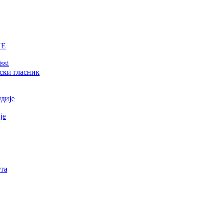
NE
ssi
ски гласник
удије
је
та