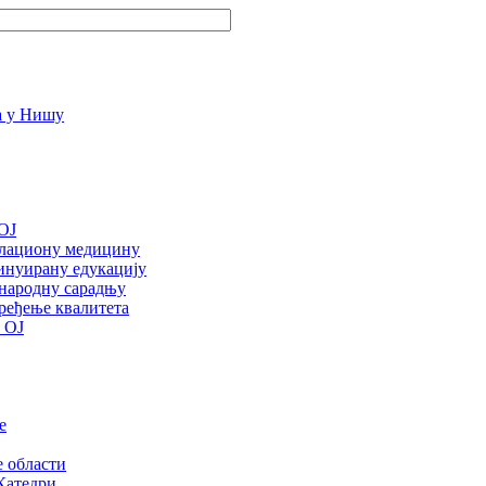
OJ
улациону медицину
инуирану едукацију
ународну сарадњу
ређење квалитета
 ОЈ
е
е области
Катедри