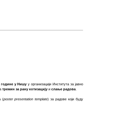
. године у Нишу
у организацији Института за јавно
на
тремин за рану котизацију
и
слање радова
.
ра
(
poster presentation template
) за радове који буду