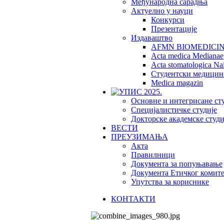
Међународна сарадња
Актуелно у науци
Конкурси
Презентације
Издаваштво
AFMN BIOMEDICI
Acta medica Medianae
Acta stomatologica Nai
Студентски медицин
Medica magazin
Основне и интегрисане ст
Специјалистичке студије
Докторске академске студи
ВЕСТИ
ПРЕУЗИМАЊА
Акта
Правилници
Документа за попуњавање
Документа Етичког комите
Упутства за кориснике
КОНТАКТИ