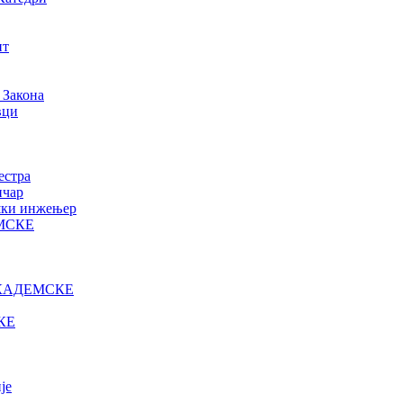
нт
 Закона
вци
естра
ичар
ошки инжењер
МСКЕ
КАДЕМСКЕ
КЕ
је