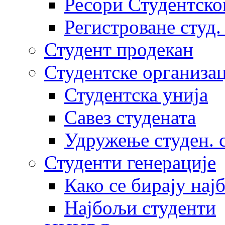
Ресори Студентско
Регистроване студ.
Студент продекан
Студентске организац
Студентска унија
Савез студената
Удружење студен. 
Студенти генерације
Како се бирају нај
Најбољи студенти