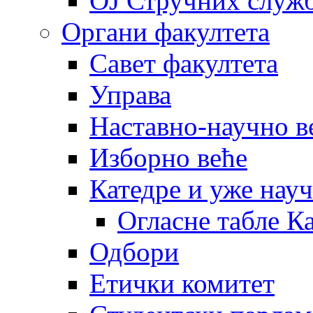
OJ Стручних служ
Органи факултета
Савет факултета
Управа
Наставно-научно в
Изборно веће
Катедре и уже нау
Огласне табле К
Одбори
Етички комитет