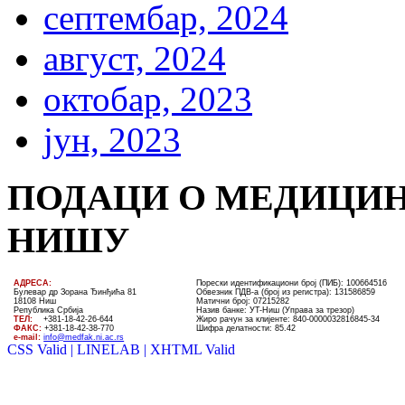
септембар, 2024
август, 2024
октобар, 2023
јун, 2023
ПОДАЦИ О МЕДИЦИН
НИШУ
AДРЕСА:
Порески идентификациони број (ПИБ): 100664516
Булевар др Зорана Ђинђића 81
Обвезник ПДВ-а (број из регистра): 131586859
18108 Ниш
Матични број: 07215282
Република Србија
Назив банке: УT-Ниш (Управа за трезор)
ТЕЛ
:
+381-18-4
2
-
26
-
644
Жиро рачун за клијенте:
840-0000032816845-34
ФАКС:
+381-18-42-38-770
Шифра делатности: 85.42
e-mail:
info@medfak.ni.ac.rs
CSS Valid |
LINELAB |
XHTML Valid