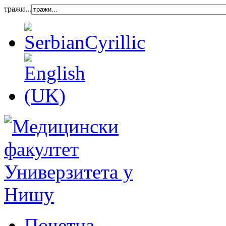
тражи...
Почетна