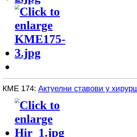
КМЕ 174:
Aктуелни ставови у хиру