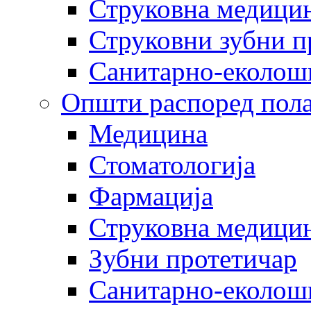
Струковна медицин
Струковни зубни п
Санитарно-еколош
Општи распоред пола
Медицина
Стоматологија
Фармација
Струковна медицин
Зубни протетичар
Санитарно-еколош