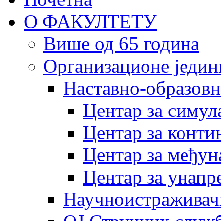
О ФАКУЛТЕТУ
Више од 65 година
Организационе једин
Наставно-образовн
Центар за симу
Центар за конти
Центар за међун
Центар за унапр
Научноистраживач