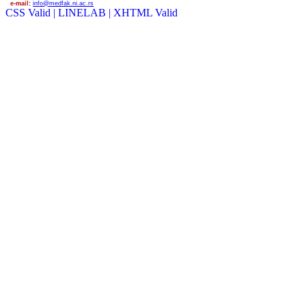
e-mail:
info@medfak.ni.ac.rs
CSS Valid |
LINELAB |
XHTML Valid