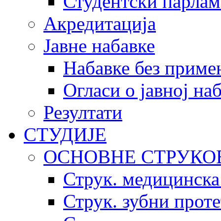
Студентски парлам
Акредитација
Јавне набавке
Набавке без приме
Огласи о јавној на
Резултати
СТУДИЈЕ
ОСНОВНЕ СТРУКО
Струк. медицинска
Струк. зубни прот