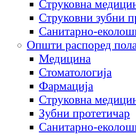
Струковна медицин
Струковни зубни п
Санитарно-еколош
Општи распоред пола
Медицина
Стоматологија
Фармација
Струковна медицин
Зубни протетичар
Санитарно-еколош