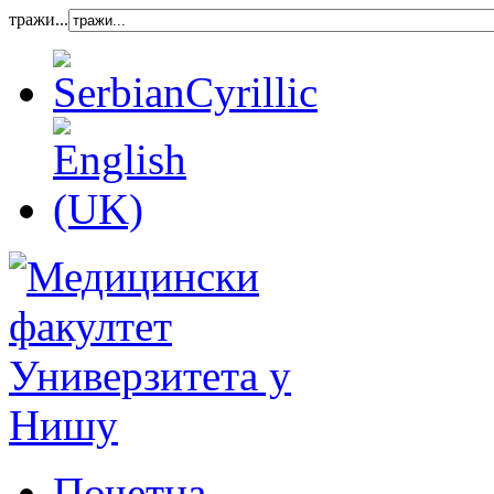
тражи...
Почетна