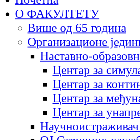
О ФАКУЛТЕТУ
Више од 65 година
Организационе једин
Наставно-образовн
Центар за симу
Центар за конти
Центар за међун
Центар за унапр
Научноистраживач