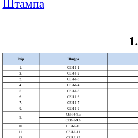
1.
Р.бр
Шифра
1
.
СЕИ-
I-
1
2.
СЕИ-
I-
2
3
.
СЕИ-
I-
3
4
.
СЕИ-
I-
4
5
.
СЕИ-
I-
5
6
.
СЕИ-
I-
6
7
.
СЕИ-
I-
7
8
.
СЕИ-
I-8
СЕИ-
I-9
.а
9.
СЕИ-
I-9
.б
10.
СЕИ-
I-10
11.
СЕИ-
I-11
12.
СЕИ-
I-1
2