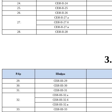
24.
СЕИ-
II-
24
25.
СЕИ-
II-
25
26.
СЕИ-
II-
26
СЕИ-
II-
27.а
2
7.
СЕИ-
II-
27.б
СЕИ-
II-
27.в
2
8
.
СЕИ-
II-
28
3
Р.бр
Шифра
2
9
.
СЕИ-
III-
29
3
0
.
СЕИ-
III-30
3
1
.
СЕИ-
III-31
СЕИ-
III-32
.а
32.
СЕИ-
III-32
.б
СЕИ-
III-32
.в
33.
СЕИ-
III-33