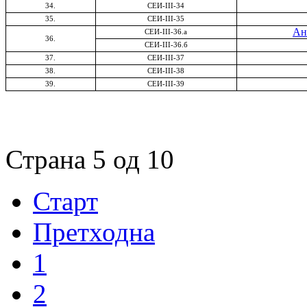
34.
СЕИ-
III-
34
35.
СЕИ-
III-
35
Ан
СЕИ-
III-
36.а
36.
СЕИ-
III-
36.б
37.
СЕИ-
III-
37
38.
СЕИ-
III-
38
39.
СЕИ-
III-
39
Страна 5 од 10
Старт
Претходна
1
2