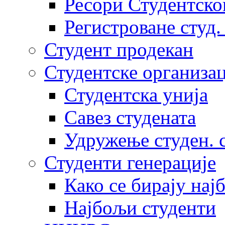
Ресори Студентско
Регистроване студ.
Студент продекан
Студентске организац
Студентска унија
Савез студената
Удружење студен. 
Студенти генерације
Како се бирају нај
Најбољи студенти