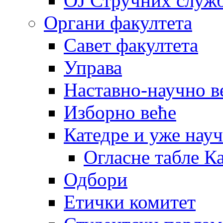
OJ Стручних служ
Органи факултета
Савет факултета
Управа
Наставно-научно в
Изборно веће
Катедре и уже нау
Огласне табле К
Одбори
Етички комитет