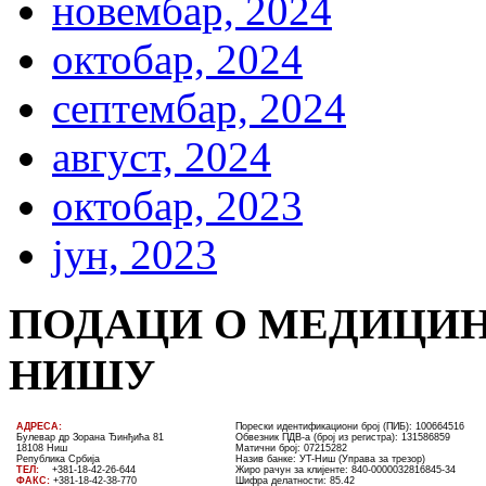
новембар, 2024
октобар, 2024
септембар, 2024
август, 2024
октобар, 2023
јун, 2023
ПОДАЦИ О МЕДИЦИН
НИШУ
AДРЕСА:
Порески идентификациони број (ПИБ): 100664516
Булевар др Зорана Ђинђића 81
Обвезник ПДВ-а (број из регистра): 131586859
18108 Ниш
Матични број: 07215282
Република Србија
Назив банке: УT-Ниш (Управа за трезор)
ТЕЛ
:
+381-18-4
2
-
26
-
644
Жиро рачун за клијенте:
840-0000032816845-34
ФАКС:
+381-18-42-38-770
Шифра делатности: 85.42