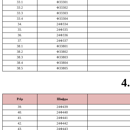
33.1
Ф33301
33.2
Ф33302
33.3
Ф33303
33.4
Ф33304
34.
24Ф334
35.
24Ф335
36.
24Ф336
37.
24Ф337
38.1
Ф33801
38.2
Ф33802
38.3
Ф33803
38.4
Ф33804
38.5
Ф33805
4
Р.бр
Шифра
39.
24Ф439
40.
24Ф440
41.
24Ф441
42.
24Ф442
43.
24Ф443