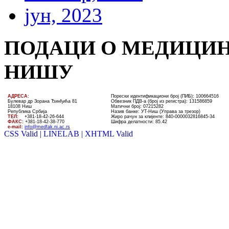
јун, 2023
ПОДАЦИ О МЕДИЦИН
НИШУ
AДРЕСА:
Порески идентификациони број (ПИБ): 100664516
Булевар др Зорана Ђинђића 81
Обвезник ПДВ-а (број из регистра): 131586859
18108 Ниш
Матични број: 07215282
Република Србија
Назив банке: УT-Ниш (Управа за трезор)
ТЕЛ
:
+381-18-4
2
-
26
-
644
Жиро рачун за клијенте:
840-0000032816845-34
ФАКС:
+381-18-42-38-770
Шифра делатности: 85.42
e-mail:
info@medfak.ni.ac.rs
CSS Valid |
LINELAB |
XHTML Valid