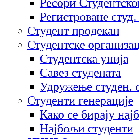
Ресори Студентско
Регистроване студ.
Студент продекан
Студентске организац
Студентска унија
Савез студената
Удружење студен. 
Студенти генерације
Како се бирају нај
Најбољи студенти