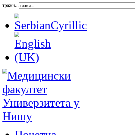
тражи...
Почетна