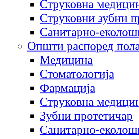
Струковна медицин
Струковни зубни п
Санитарно-еколош
Општи распоред пола
Медицина
Стоматологија
Фармација
Струковна медицин
Зубни протетичар
Санитарно-еколош