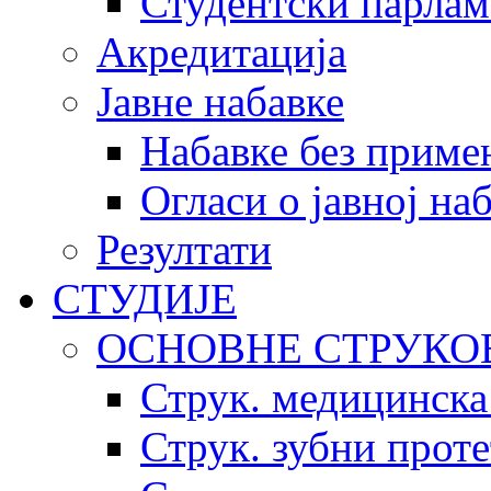
Студентски парлам
Акредитација
Јавне набавке
Набавке без приме
Огласи о јавној на
Резултати
СТУДИЈЕ
ОСНОВНЕ СТРУКО
Струк. медицинска
Струк. зубни прот