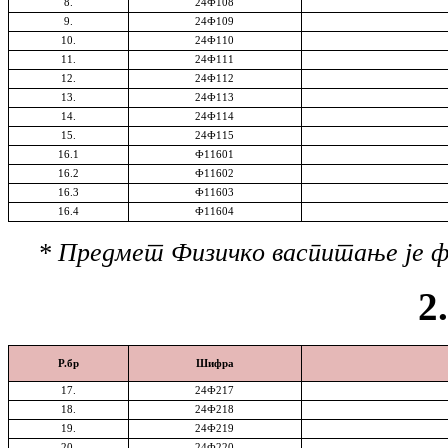
8
.
24Ф108
9.
24Ф109
10.
24Ф110
11.
24Ф111
12.
24Ф112
13.
24Ф113
14.
24Ф114
15.
24Ф115
16.
1
Ф11601
16.2
Ф11602
16.3
Ф11603
16.4
Ф11604
*
Предмет Физичко васпитање је 
2
Р.бр
Шифра
17
.
24Ф217
18.
24Ф218
19.
24Ф219
20.
24Ф220