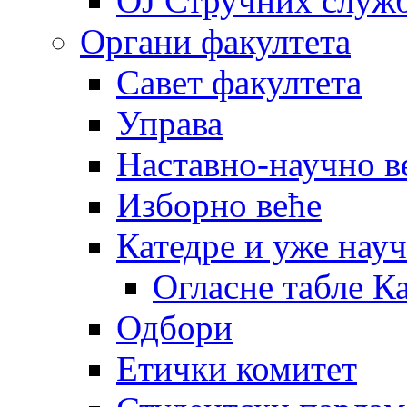
OJ Стручних служ
Органи факултета
Савет факултета
Управа
Наставно-научно в
Изборно веће
Катедре и уже нау
Огласне табле К
Одбори
Етички комитет