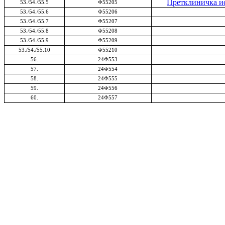
Претклиничка и
53./54./55.
5
Ф55205
53./54./55.
6
Ф55206
53./54./55.
7
Ф55207
53./54./55.
8
Ф55208
53./54./55.
9
Ф55209
53./54./55.
10
Ф552
10
56.
24Ф553
57.
24Ф554
58.
24Ф555
59.
24Ф556
60.
24Ф557