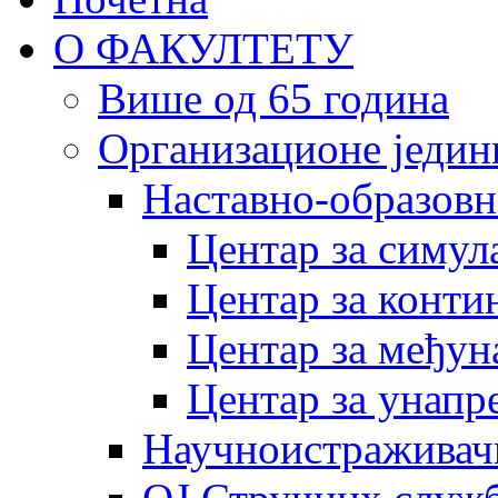
О ФАКУЛТЕТУ
Више од 65 година
Организационе једин
Наставно-образовн
Центар за симу
Центар за конти
Центар за међун
Центар за унапр
Научноистраживач