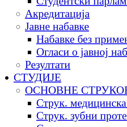
Студентски парлам
Акредитација
Јавне набавке
Набавке без приме
Огласи о јавној на
Резултати
СТУДИЈЕ
ОСНОВНЕ СТРУКО
Струк. медицинска
Струк. зубни прот