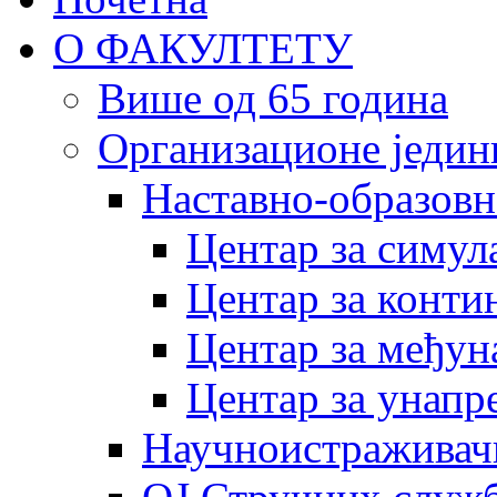
О ФАКУЛТЕТУ
Више од 65 година
Организационе једин
Наставно-образовн
Центар за симу
Центар за конти
Центар за међун
Центар за унапр
Научноистраживач