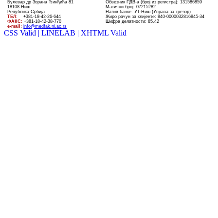
Булевар др Зорана Ђинђића 81
Обвезник ПДВ-а (број из регистра): 131586859
18108 Ниш
Матични број: 07215282
Република Србија
Назив банке: УT-Ниш (Управа за трезор)
ТЕЛ
:
+381-18-4
2
-
26
-
644
Жиро рачун за клијенте:
840-0000032816845-34
ФАКС:
+381-18-42-38-770
Шифра делатности: 85.42
e-mail:
info@medfak.ni.ac.rs
CSS Valid |
LINELAB |
XHTML Valid