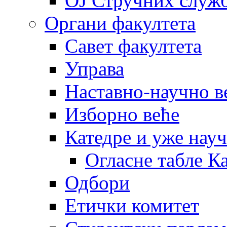
OJ Стручних служ
Органи факултета
Савет факултета
Управа
Наставно-научно в
Изборно веће
Катедре и уже нау
Огласне табле К
Одбори
Етички комитет