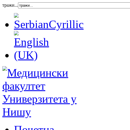
тражи...
Почетна