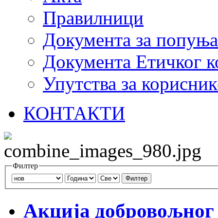
Правилници
Документа за попуњ
Документа Етичког к
Упутства за корисник
КОНТАКТИ
Филтер
Филтер
Акција добровољног