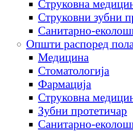
Струковна медицин
Струковни зубни п
Санитарно-еколош
Општи распоред пола
Медицина
Стоматологија
Фармација
Струковна медицин
Зубни протетичар
Санитарно-еколош