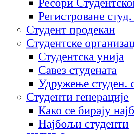
Ресори Студентско
Регистроване студ.
Студент продекан
Студентске организац
Студентска унија
Савез студената
Удружење студен. 
Студенти генерације
Како се бирају нај
Најбољи студенти