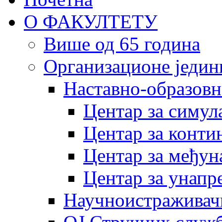
О ФАКУЛТЕТУ
Више од 65 година
Организационе једин
Наставно-образовн
Центар за симу
Центар за конти
Центар за међун
Центар за унапр
Научноистраживач