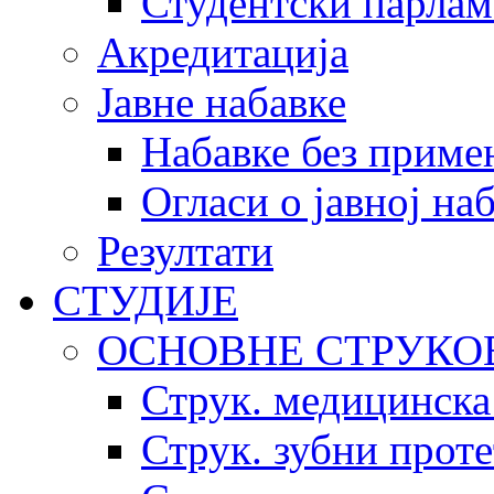
Студентски парлам
Акредитација
Јавне набавке
Набавке без приме
Огласи о јавној на
Резултати
СТУДИЈЕ
ОСНОВНЕ СТРУКО
Струк. медицинска
Струк. зубни прот