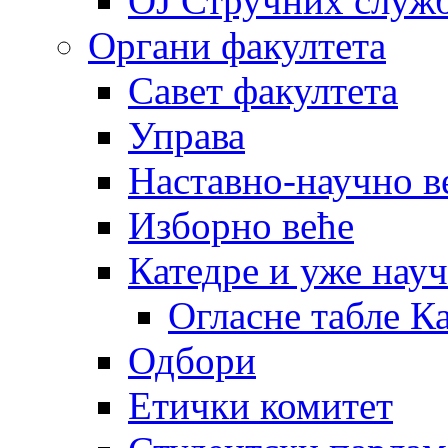
OJ Стручних служ
Органи факултета
Савет факултета
Управа
Наставно-научно в
Изборно веће
Катедре и уже нау
Огласне табле К
Одбори
Етички комитет