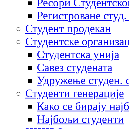
Ресори Студентско
Регистроване студ.
Студент продекан
Студентске организац
Студентска унија
Савез студената
Удружење студен. 
Студенти генерације
Како се бирају нај
Најбољи студенти