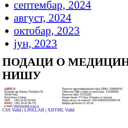
септембар, 2024
август, 2024
октобар, 2023
јун, 2023
ПОДАЦИ О МЕДИЦИН
НИШУ
AДРЕСА:
Порески идентификациони број (ПИБ): 100664516
Булевар др Зорана Ђинђића 81
Обвезник ПДВ-а (број из регистра): 131586859
18108 Ниш
Матични број: 07215282
Република Србија
Назив банке: УT-Ниш (Управа за трезор)
ТЕЛ
:
+381-18-4
2
-
26
-
644
Жиро рачун за клијенте:
840-0000032816845-34
ФАКС:
+381-18-42-38-770
Шифра делатности: 85.42
e-mail:
info@medfak.ni.ac.rs
CSS Valid |
LINELAB |
XHTML Valid