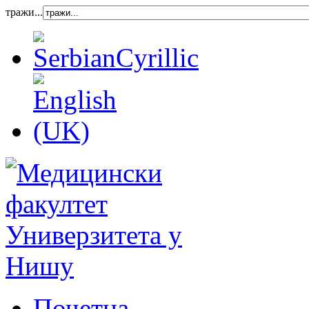
тражи...
Почетна