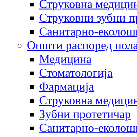
Струковна медицин
Струковни зубни п
Санитарно-еколош
Општи распоред пола
Медицина
Стоматологија
Фармација
Струковна медицин
Зубни протетичар
Санитарно-еколош