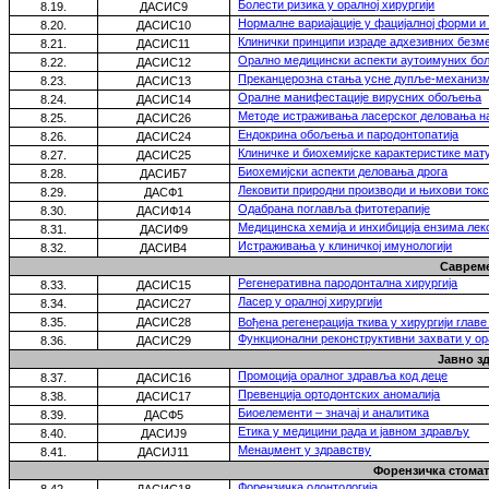
Болести ризика у оралној хирургији
8.19.
ДАСИС9
Нормалне вариајације у фацијалној форми и
8.20.
ДАСИ
С10
Клинички принципи израде адхезивних безм
8.21.
ДАСИ
С11
Орално медицински аспекти аутоимуних бо
8.22.
ДАСИ
С12
Преканцерозна стања усне дупље-механизм
8.23.
ДАСИ
С13
Oралне манифестације вирусних обољења
8.24.
ДАСИ
С14
Методе истраживања ласерског деловања на
8.25.
ДАСИ
С26
Ендокрина обољења и пародонтопатија
8.26.
ДАСИ
С24
Клиничке и биохемијске карактеристике мат
8.27.
ДАСИ
С25
Биохемијски аспекти деловања дрога
8.28.
ДАСИ
Б7
Лековити природни производи и њихови ток
8.29.
ДАСФ1
Одабрана поглавља фитотерапије
8.30.
ДАСИФ14
Медицинска хемија и инхибиција ензима ле
8.31.
ДАСИФ9
Истраживања у клиничкој имунологији
8.32.
ДАСИВ4
Саврем
Регенеративна пародонтална хирургија
8.33.
ДАСИ
С15
Ласер у оралној хирургији
8.34.
ДАСИ
С27
8.35.
ДАСИ
С28
Вођена регенерација ткива у хирургији главе
Функционални реконструктивни захвати у ора
8.3
6
.
ДАСИ
С29
Јавно з
Промоција оралног здравља код деце
8.37.
ДАСИ
С16
Превенција ортодонтских аномалија
8.38.
ДАСИ
С17
Биоелементи – значај и аналитика
8.39.
ДАС
Ф5
Eтика у медицини рада и јавном здрављу
8.40.
ДАСИЈ
9
Менаџмент у здравству
8.41.
ДАСИЈ
11
Форензичка стома
Форензичка одонтологија
8.42.
ДАСИ
С18