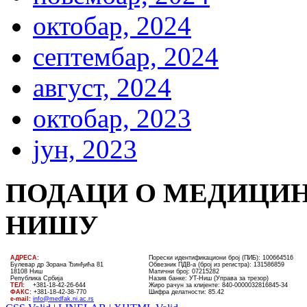
октобар, 2024
септембар, 2024
август, 2024
октобар, 2023
јун, 2023
ПОДАЦИ О МЕДИЦИН
НИШУ
AДРЕСА:
Порески идентификациони број (ПИБ): 100664516
Булевар др Зорана Ђинђића 81
Обвезник ПДВ-а (број из регистра): 131586859
18108 Ниш
Матични број: 07215282
Република Србија
Назив банке: УT-Ниш (Управа за трезор)
ТЕЛ
:
+381-18-4
2
-
26
-
644
Жиро рачун за клијенте:
840-0000032816845-34
ФАКС:
+381-18-42-38-770
Шифра делатности: 85.42
e-mail:
info@medfak.ni.ac.rs