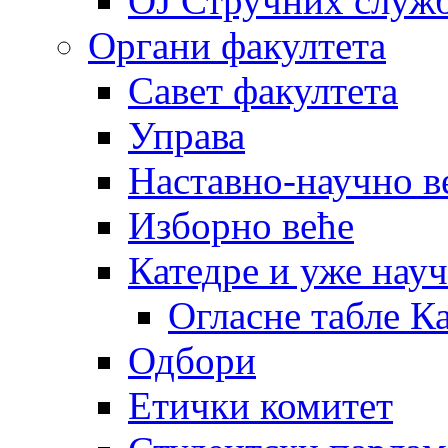
OJ Стручних служ
Органи факултета
Савет факултета
Управа
Наставно-научно в
Изборно веће
Катедре и уже нау
Огласне табле К
Одбори
Етички комитет