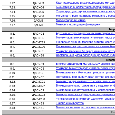
Квантификационе и квалификационе методе 
7.12.
ДАСУС3
Биохемијске анализе ткива орофацијалног с
7.13.
ДАСУС4
Ултраструктура тврдих и меких ткива усне 
7.14.
ДАСУС5
Могућности регенеративне медицине у орофа
7.
1
5.
ДАСУС6
Молекуларна генетика
7
.
16.
ДАСМ5
Методе у молекуларној медицини
7.
17.
ДАСМ4
Мор
Адхезивност рестауративних материјала за 
8.1.
ДАСИС1
Молекуларни механизми пулмо-дентинске р
8.2.
ДАСИС2
Eкспресија ткивних маркера ангиогенезе у х
8.3.
ДАСИС19
Хистоензимска, патохистолошка и микробио
8.4.
ДАСИС20
8.5.
ДАСИС3
Употреба матичних ћелија у клиничком ист
Формирање и улога слободних радикала у 
8.6.
ДАСИБ8
Биоме
Биокомпатибилност материјала у ендодонци
8.8.
ДАСИС4
Употреба биоматеријала у имплантолошкој хи
8.9.
ДАСИС5
Биомеханички и биолошки принципи примене
8.10.
ДАСИС6
Гнатолошки принципи у дијагностици дисфу
8.11.
ДАСИС8
Биоинтеграција имплантата и заменика за ко
8.12.
ДАСИС21
Биомедицинска истраживања у педонтологиј
8.13.
ДАСИС22
Биомедицинска истраживања у денталној пат
8.14.
ДАСИС7
Биоморфолошки и функционални принципи и
8.15.
ДАСИС23
Функционални аспекти ортодонтске терапије
8.16.
ДАСИС30
Ткивно инжињерство
8.17.
ДАСИБ3
Биолошке карактеристике микроорганизама
8.18.
ДАСИВ1
Кл