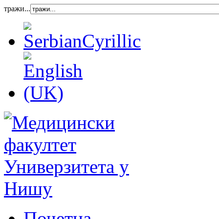
тражи...
Почетна