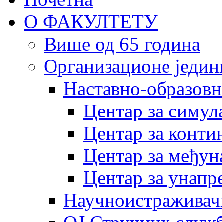
О ФАКУЛТЕТУ
Више од 65 година
Организационе једин
Наставно-образовн
Центар за симу
Центар за конти
Центар за међун
Центар за унапр
Научноистраживач