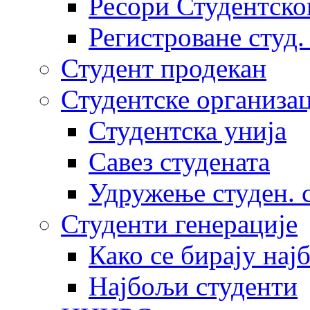
Ресори Студентско
Регистроване студ.
Студент продекан
Студентске организац
Студентска унија
Савез студената
Удружење студен. 
Студенти генерације
Како се бирају нај
Најбољи студенти