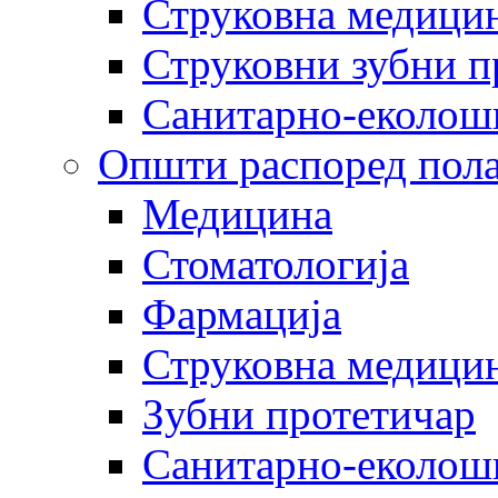
Струковна медицин
Струковни зубни п
Санитарно-еколош
Општи распоред пола
Медицина
Стоматологија
Фармација
Струковна медицин
Зубни протетичар
Санитарно-еколош