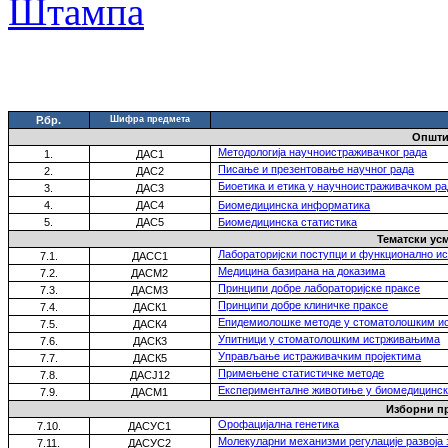
Р.бр.
Шифра предмета
Општи
Mетодологијa научноистраживачког рада
1.
ДАС1
Писање и презентовање научног рада
2.
ДАС2
Биоетика и етика у научноистраживачком ра
3.
ДАС3
4.
ДАС4
Биом
едицинска информатика
5.
ДАС5
Биом
едицинска статистика
Тематски ус
Лабораторијски поступци и функционално ис
7.
1.
ДАСС1
Медицина базирана на доказима
7
.
2.
ДАСМ2
Принципи добре лабораторијске праксе
7.3.
ДАСМ3
Принципи добре клиничке праксе
7.4.
ДАСК1
Епидемиолошке методе у стоматолошким 
7.5.
ДАСК
4
Упитници у стоматолошким истрживањима
7.6.
ДАСК
3
Управљање истраживачким пројектима
7.7
.
ДАСК5
Примењене статистичке методе
7.8.
ДАСЈ12
Експерименталне животиње у биомедицинск
7.9.
ДАСМ1
Изборни пр
Орофацијална генетика
7.10.
ДАСУС1
Молекуларни механизми регулације развоја 
7.11.
ДАСУС2