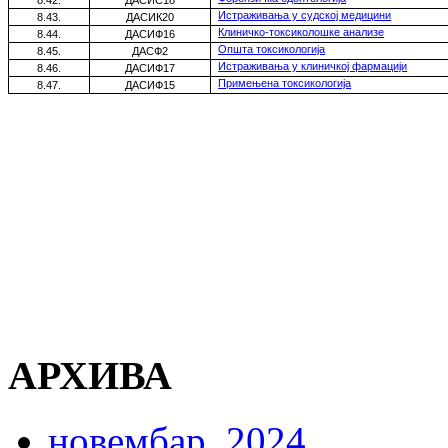
Истраживања у судској медицини
8.43.
ДАСИК20
Клиничко-токсиколошке анализе
8.44.
ДАСИФ16
Општа токсикологија
8.45.
ДАСФ2
Истраживања у клиничкој фармацији
8.46.
ДАСИФ17
Примењена токсикологија
8.47.
ДАСИФ15
АРХИВА
новембар, 2024