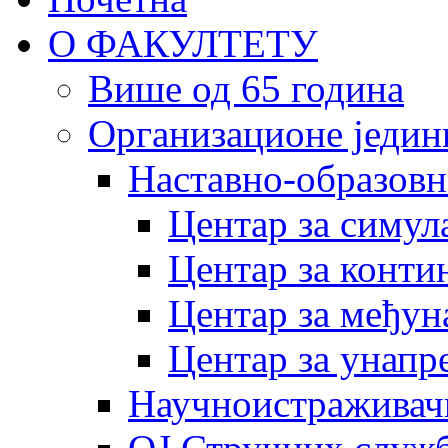
О ФАКУЛТЕТУ
Више од 65 година
Организационе једин
Наставно-образовн
Центар за симу
Центар за конти
Центар за међун
Центар за унапр
Научноистраживач