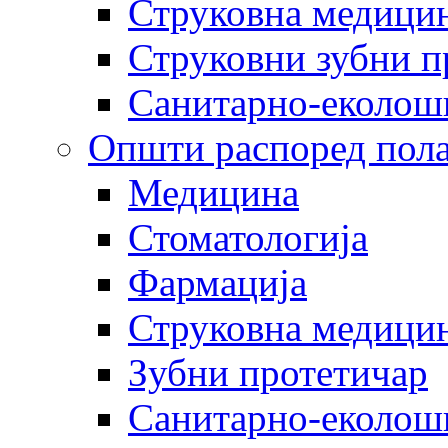
Струковна медицин
Струковни зубни п
Санитарно-еколош
Општи распоред пола
Медицина
Стоматологија
Фармација
Струковна медицин
Зубни протетичар
Санитарно-еколош