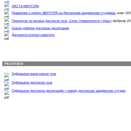
ЛИСТА МЕНТОРА
Правилник о избору МЕНТОРА на Докторским академским студијама
,
март 202
Препоруке за писање докторске тезе, Сенат Универзитета у Нишу
,
фебруар 20
Оцена урађене докторске дисертације
Документа етичког комитета
РЕЗУЛТАТИ
Одбрањене магистарске тезе
Одбрањене докторске тезе
Одбрањене докторске дисертације у оквиру докторских академских студија