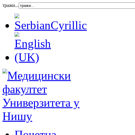
тражи...
Почетна