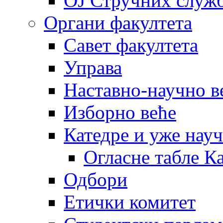
OJ Стручних служ
Органи факултета
Савет факултета
Управа
Наставно-научно в
Изборно веће
Катедре и уже нау
Огласне табле К
Одбори
Етички комитет