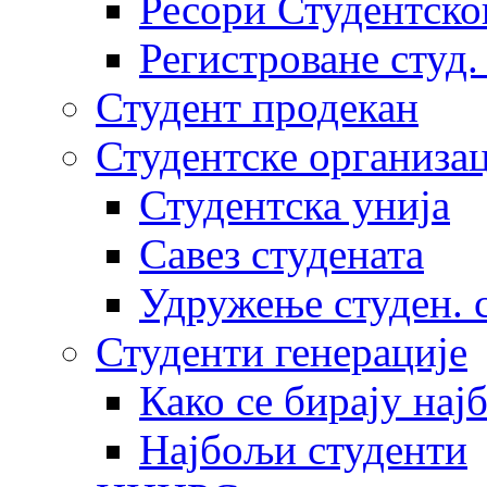
Ресори Студентско
Регистроване студ.
Студент продекан
Студентске организац
Студентска унија
Савез студената
Удружење студен. 
Студенти генерације
Како се бирају нај
Најбољи студенти