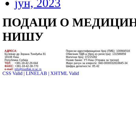
јун, 2023
ПОДАЦИ О МЕДИЦИН
НИШУ
AДРЕСА:
Порески идентификациони број (ПИБ): 100664516
Булевар др Зорана Ђинђића 81
Обвезник ПДВ-а (број из регистра): 131586859
18108 Ниш
Матични број: 07215282
Република Србија
Назив банке: УT-Ниш (Управа за трезор)
ТЕЛ
:
+381-18-4
2
-
26
-
644
Жиро рачун за клијенте:
840-0000032816845-34
ФАКС:
+381-18-42-38-770
Шифра делатности: 85.42
e-mail:
info@medfak.ni.ac.rs
CSS Valid |
LINELAB |
XHTML Valid