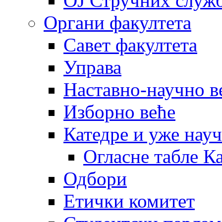
OJ Стручних служ
Органи факултета
Савет факултета
Управа
Наставно-научно в
Изборно веће
Катедре и уже нау
Огласне табле К
Одбори
Етички комитет