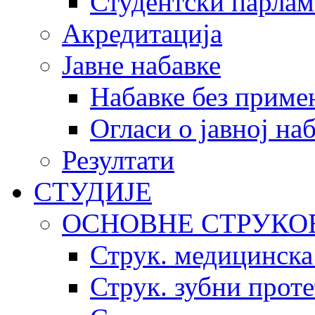
Студентски парлам
Акредитација
Јавне набавке
Набавке без приме
Огласи о јавној на
Резултати
СТУДИЈЕ
ОСНОВНЕ СТРУКО
Струк. медицинска
Струк. зубни прот