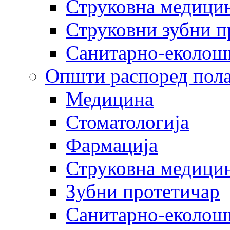
Струковна медицин
Струковни зубни п
Санитарно-еколош
Општи распоред пола
Медицина
Стоматологија
Фармација
Струковна медицин
Зубни протетичар
Санитарно-еколош