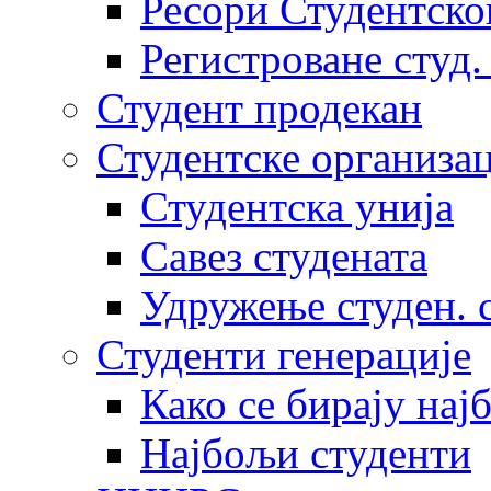
Ресори Студентско
Регистроване студ.
Студент продекан
Студентске организац
Студентска унија
Савез студената
Удружење студен. 
Студенти генерације
Како се бирају нај
Најбољи студенти