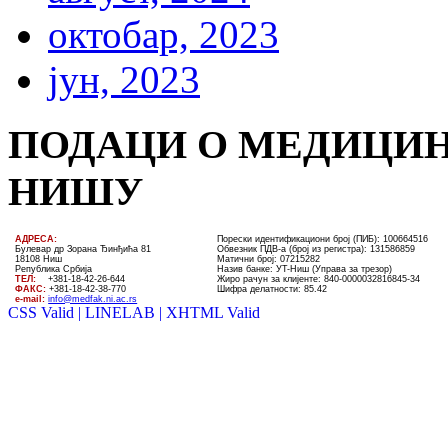
октобар, 2023
јун, 2023
ПОДАЦИ О МЕДИЦИН
НИШУ
AДРЕСА:
Порески идентификациони број (ПИБ): 100664516
Булевар др Зорана Ђинђића 81
Обвезник ПДВ-а (број из регистра): 131586859
18108 Ниш
Матични број: 07215282
Република Србија
Назив банке: УT-Ниш (Управа за трезор)
ТЕЛ
:
+381-18-4
2
-
26
-
644
Жиро рачун за клијенте:
840-0000032816845-34
ФАКС:
+381-18-42-38-770
Шифра делатности: 85.42
e-mail:
info@medfak.ni.ac.rs
CSS Valid |
LINELAB |
XHTML Valid