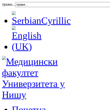
тражи...
Почетна