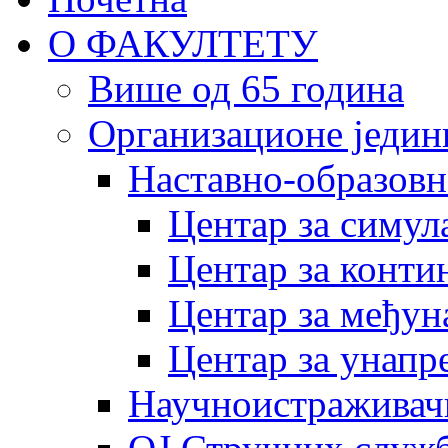
О ФАКУЛТЕТУ
Више од 65 година
Организационе једин
Наставно-образовн
Центар за симу
Центар за конти
Центар за међун
Центар за унапр
Научноистраживач