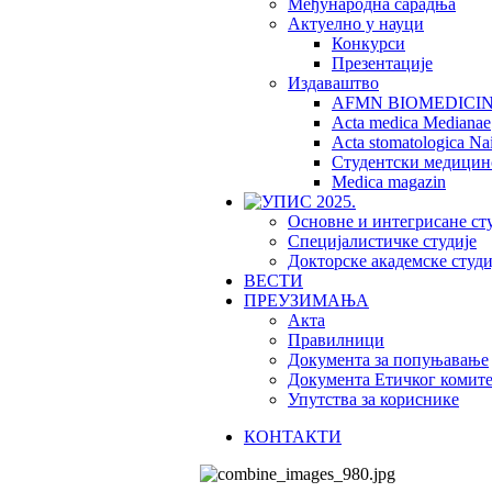
Међународна сарадња
Актуелно у науци
Конкурси
Презентације
Издаваштво
AFMN BIOMEDICI
Acta medica Medianae
Acta stomatologica Nai
Студентски медицин
Medica magazin
Основне и интегрисане ст
Специјалистичке студије
Докторске академске студи
ВЕСТИ
ПРЕУЗИМАЊА
Акта
Правилници
Документа за попуњавање
Документа Етичког комите
Упутства за кориснике
КОНТАКТИ