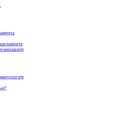
Е
амента
парламента
рганизације
оматологије
љи?