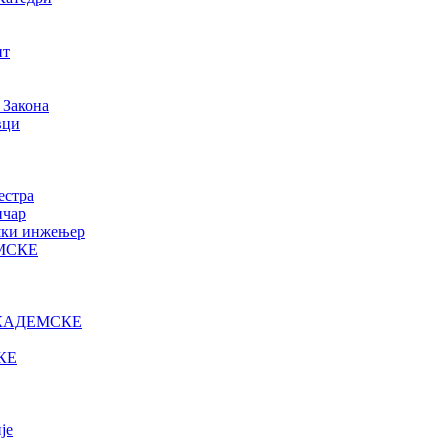
нт
 Закона
вци
естра
ичар
ошки инжењер
МСКЕ
КАДЕМСКЕ
КЕ
је