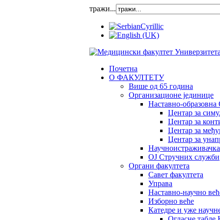
тражи...
Почетна
О ФАКУЛТЕТУ
Више од 65 година
Организационе јединице
Наставно-образовна 
Центар за сим
Центар за конт
Центар за међ
Центар за унап
Научноистраживачка
OJ Стручних служби
Органи факултета
Савет факултета
Управа
Наставно-научно већ
Изборно веће
Катедре и уже научн
Огласне табле 