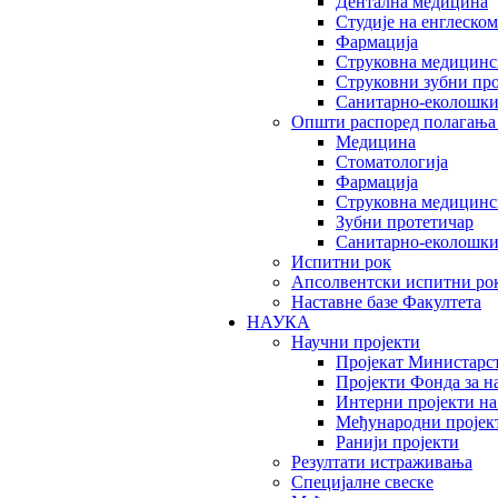
Дентална медицина
Студије на енглеском
Фармација
Струковна медицинск
Струковни зубни пр
Санитарно-еколошк
Општи распоред полагања
Медицина
Стоматологија
Фармација
Струковна медицинск
Зубни протетичар
Санитарно-еколошк
Испитни рок
Апсолвентски испитни ро
Наставне базе Факултета
НАУКА
Научни пројекти
Пројекат Министарс
Пројекти Фонда за н
Интерни пројекти на
Међународни пројек
Ранији пројекти
Резултати истраживања
Специјалне свеске