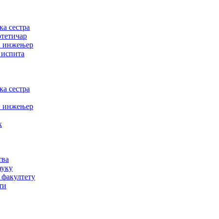
а сестра
отетичар
и инжењер
 испита
а сестра
и инжењер
к
тва
ауку
 факултету
ти