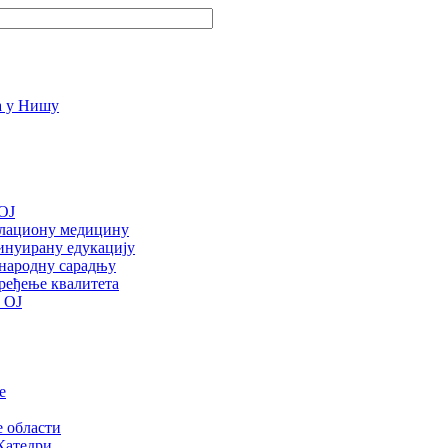
OJ
улациону медицину
инуирану едукацију
ународну сарадњу
ређење квалитета
 ОЈ
е
е области
Катедри