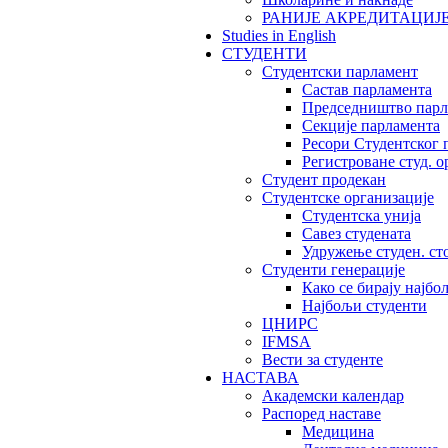
РАНИЈЕ АКРЕДИТАЦИЈ
Studies in English
СТУДЕНТИ
Студентски парламент
Састав парламента
Председништво парл
Секције парламента
Ресори Студентског 
Регистроване студ. о
Студент продекан
Студентске организације
Студентска унија
Савез студената
Удружење студен. ст
Студенти генерације
Како се бирају најбо
Најбољи студенти
ЦНИРС
IFMSA
Вести за студенте
НАСТАВА
Академски календар
Распоред наставе
Медицина