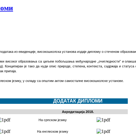
ломи
података из евиденције
,
високошколска установа издаје диплому о стеченом образова
пломи високог образовања са циљем побољшања међународне „очигледности” и олак
). Конципиран је тако да нуди опис природе, степена, контекста, садржаја и статуса
ак припаја.
глеском језику, у складу са општим актом самосталне високошколске установе
.
ДОДАТАК ДИПЛОМИ
Акредитација 2018.
На српском језику
На енглеском језику