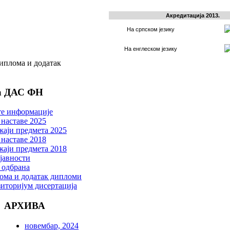
Акредитација 2013.
На српском језику
На енглеском језику
иплома и додатак
а ДАС ФН
е информације
наставе 2025
жаји предмета 2025
наставе 2018
жаји предмета 2018
јавности
 одбрана
ома и додатак дипломи
иторијум дисертација
АРХИВА
новембар, 2024