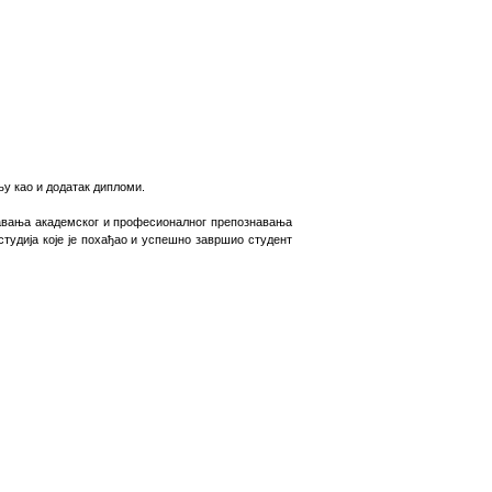
њу
као и
додатак дипломи.
шавања академског и професионалног препознавања
 студија које је похађао и успешно завршио студент