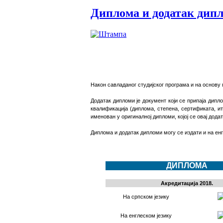
Диплома и додатак дип
Након савладаног студијског
програма и н
а основу 
Додатак дипломи је документ који се припаја ди
квалификација (диплома, степена, сертификата, итд
именован у оригиналној дипломи, којој се овај додат
Диплома и додатак дипломи могу се издати и на ен
ДИПЛОМА
Акредитација 2018.
На српском језику
На енглеском језику