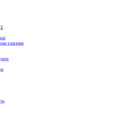
NE
ssi
ски гласник
удије
је
та