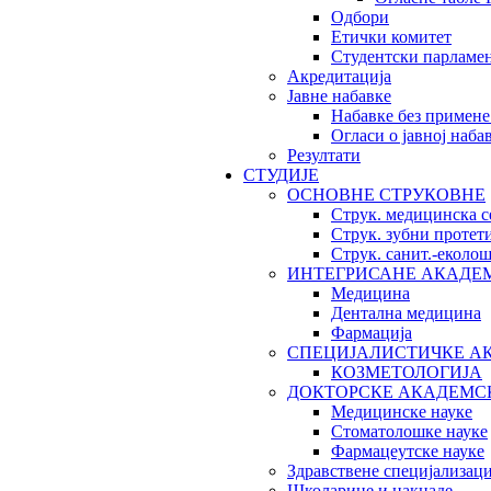
Одбори
Етички комитет
Студентски парламе
Акредитација
Јавне набавке
Набавке без примене
Огласи о јавној наба
Резултати
СТУДИЈЕ
ОСНОВНЕ СТРУКОВНЕ
Струк. медицинска с
Струк. зубни протет
Струк. санит.-екол
ИНТЕГРИСАНЕ АКАДЕ
Медицина
Дентална медицина
Фармација
СПЕЦИЈАЛИСТИЧКЕ А
КОЗМЕТОЛОГИЈА
ДОКТОРСКЕ АКАДЕМС
Медицинске науке
Стоматолошке науке
Фармацеутске науке
Здравствене специјализаци
Школарине и накнаде