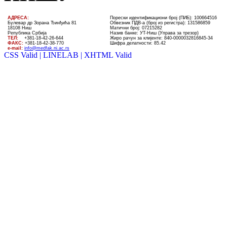
AДРЕСА:
Порески идентификациони број (ПИБ): 100664516
Булевар др Зорана Ђинђића 81
Обвезник ПДВ-а (број из регистра): 131586859
18108 Ниш
Матични број: 07215282
Република Србија
Назив банке: УT-Ниш (Управа за трезор)
ТЕЛ
:
+381-18-4
2
-
26
-
644
Жиро рачун за клијенте:
840-0000032816845-34
ФАКС:
+381-18-42-38-770
Шифра делатности: 85.42
e-mail:
info@medfak.ni.ac.rs
CSS Valid |
LINELAB |
XHTML Valid