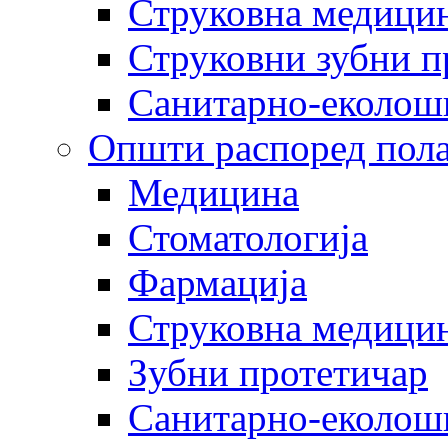
Струковна медицин
Струковни зубни п
Санитарно-еколош
Општи распоред пола
Медицина
Стоматологија
Фармација
Струковна медицин
Зубни протетичар
Санитарно-еколош