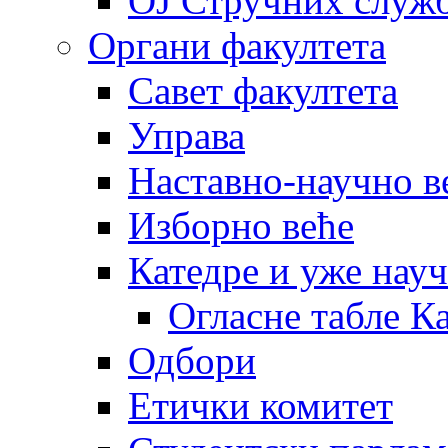
OJ Стручних служ
Органи факултета
Савет факултета
Управа
Наставно-научно в
Изборно веће
Катедре и уже нау
Огласне табле К
Одбори
Етички комитет