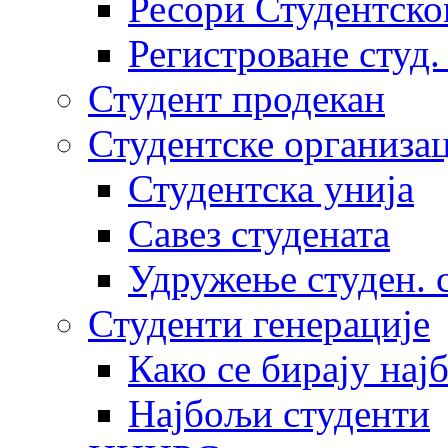
Ресори Студентско
Регистроване студ.
Студент продекан
Студентске организац
Студентска унија
Савез студената
Удружење студен. 
Студенти генерације
Како се бирају нај
Најбољи студенти