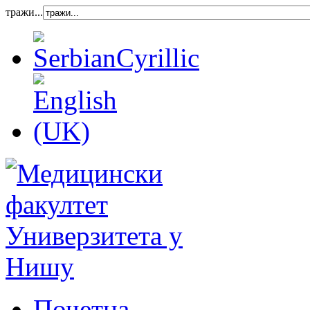
тражи...
Почетна