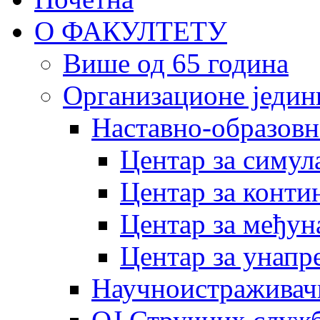
О ФАКУЛТЕТУ
Више од 65 година
Организационе једин
Наставно-образовн
Центар за симу
Центар за конти
Центар за међун
Центар за унапр
Научноистраживач