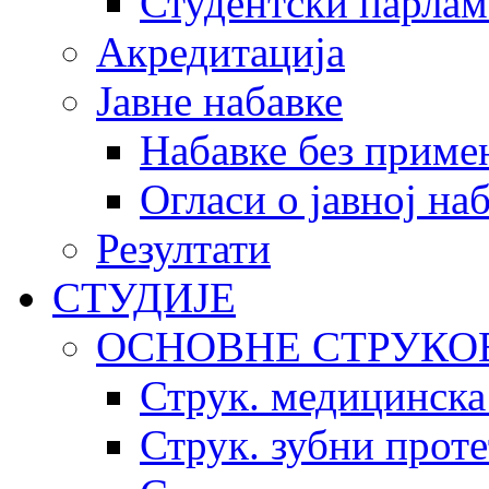
Студентски парлам
Акредитација
Јавне набавке
Набавке без приме
Огласи о јавној на
Резултати
СТУДИЈЕ
ОСНОВНЕ СТРУКО
Струк. медицинска
Струк. зубни прот