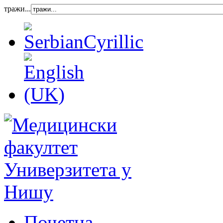
тражи...
Почетна