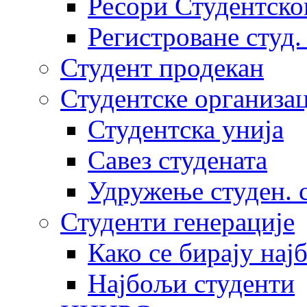
Ресори Студентско
Регистроване студ.
Студент продекан
Студентске организац
Студентска унија
Савез студената
Удружење студен. 
Студенти генерације
Како се бирају нај
Најбољи студенти