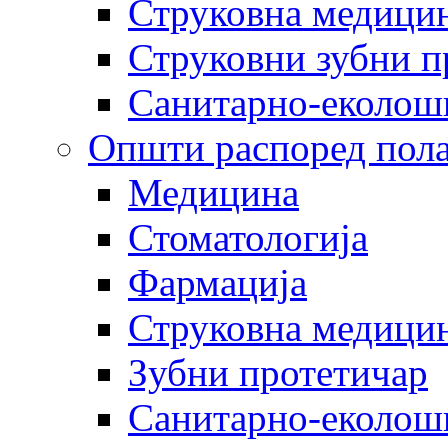
Струковна медицин
Струковни зубни п
Санитарно-еколош
Општи распоред пола
Медицина
Стоматологија
Фармација
Струковна медицин
Зубни протетичар
Санитарно-еколош