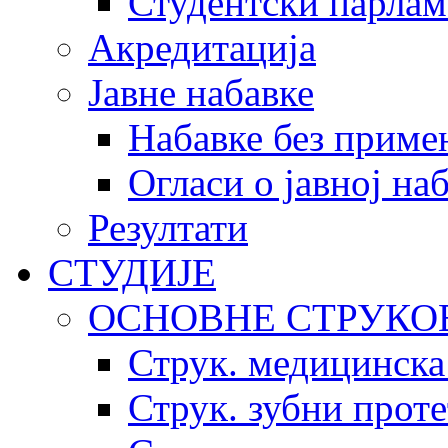
Студентски парлам
Акредитација
Јавне набавке
Набавке без приме
Огласи о јавној на
Резултати
СТУДИЈЕ
ОСНОВНЕ СТРУКО
Струк. медицинска
Струк. зубни прот