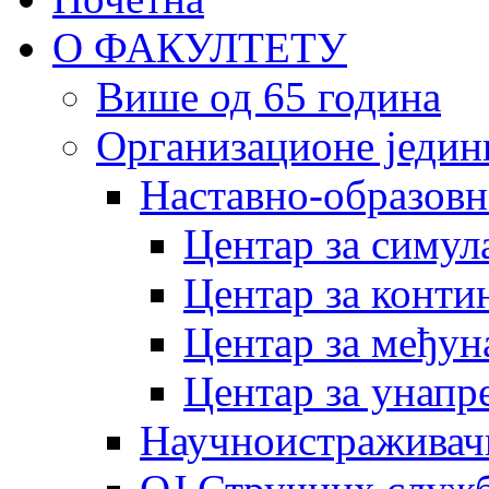
О ФАКУЛТЕТУ
Више од 65 година
Организационе једин
Наставно-образовн
Центар за симу
Центар за конти
Центар за међун
Центар за унапр
Научноистраживач