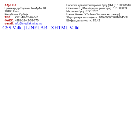
AДРЕСА:
Порески идентификациони број (ПИБ): 100664516
Булевар др Зорана Ђинђића 81
Обвезник ПДВ-а (број из регистра): 131586859
18108 Ниш
Матични број: 07215282
Република Србија
Назив банке: УT-Ниш (Управа за трезор)
ТЕЛ
:
+381-18-4
2
-
26
-
644
Жиро рачун за клијенте:
840-0000032816845-34
ФАКС:
+381-18-42-38-770
Шифра делатности: 85.42
e-mail:
info@medfak.ni.ac.rs
CSS Valid |
LINELAB |
XHTML Valid