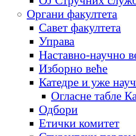
OJ Стручних служ
Органи факултета
Савет факултета
Управа
Наставно-научно в
Изборно веће
Катедре и уже нау
Огласне табле К
Одбори
Етички комитет