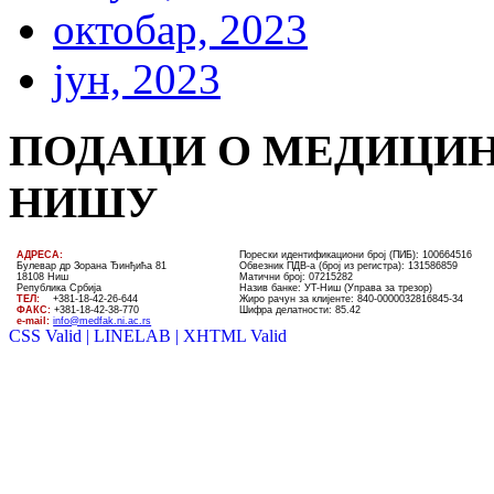
октобар, 2023
јун, 2023
ПОДАЦИ О МЕДИЦИН
НИШУ
AДРЕСА:
Порески идентификациони број (ПИБ): 100664516
Булевар др Зорана Ђинђића 81
Обвезник ПДВ-а (број из регистра): 131586859
18108 Ниш
Матични број: 07215282
Република Србија
Назив банке: УT-Ниш (Управа за трезор)
ТЕЛ
:
+381-18-4
2
-
26
-
644
Жиро рачун за клијенте:
840-0000032816845-34
ФАКС:
+381-18-42-38-770
Шифра делатности: 85.42
e-mail:
info@medfak.ni.ac.rs
CSS Valid |
LINELAB |
XHTML Valid