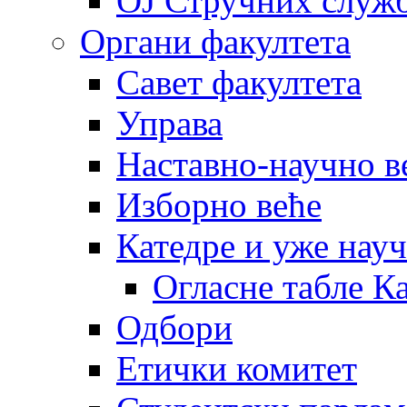
OJ Стручних служ
Органи факултета
Савет факултета
Управа
Наставно-научно в
Изборно веће
Катедре и уже нау
Огласне табле К
Одбори
Етички комитет