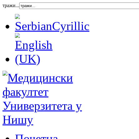
тражи...
Почетна