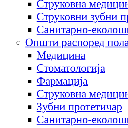
Струковна медицин
Струковни зубни п
Санитарно-еколош
Општи распоред пола
Медицина
Стоматологија
Фармација
Струковна медицин
Зубни протетичар
Санитарно-еколош