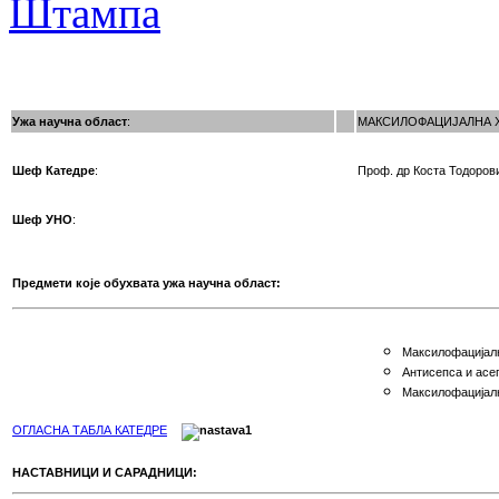
Ужа научна област
:
МАКСИЛОФАЦИЈАЛНА 
Шеф Катедре
:
Проф. др Коста Тодоров
Шеф УНО
:
Предмети које обухвата ужа научна област:
Максилофацијалн
Антисепса и асе
Максилофацијал
ОГЛАСНА ТАБЛА КАТЕДРЕ
НАСТАВНИЦИ И САРАДНИЦИ: