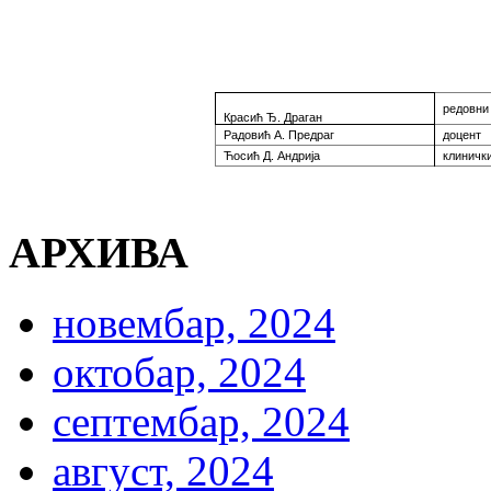
рeдoвни
Красић Ђ. Драган
Радовић А. Предраг
доцент
Ћосић Д. Андрија
клиничк
АРХИВА
новембар, 2024
октобар, 2024
септембар, 2024
август, 2024