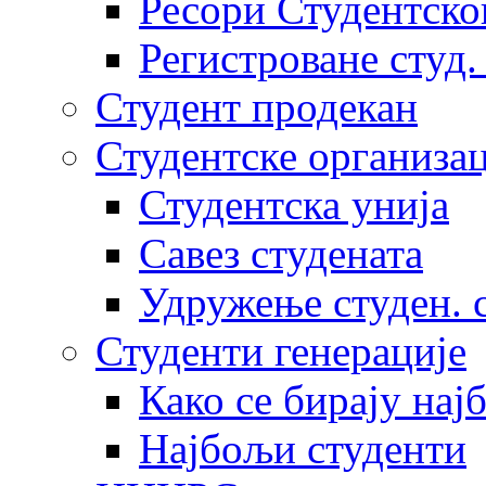
Ресори Студентско
Регистроване студ.
Студент продекан
Студентске организац
Студентска унија
Савез студената
Удружење студен. 
Студенти генерације
Како се бирају нај
Најбољи студенти