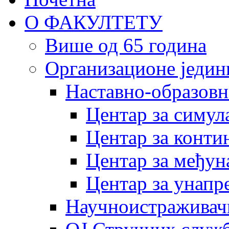
О ФАКУЛТЕТУ
Више од 65 година
Организационе једин
Наставно-образовн
Центар за симу
Центар за конти
Центар за међун
Центар за унапр
Научноистраживач