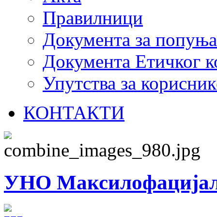
Правилници
Документа за попуњ
Документа Етичког к
Упутства за корисник
КОНТАКТИ
УНО Максилофацијал