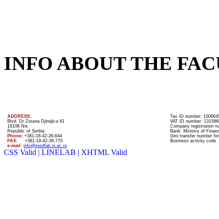
INFO ABOUT THE FAC
ADDRESS:
Tax ID number: 100664
Blvd. Dr Zorana Djindjica 81
VAT ID number: 131586
18108 Nis
Company registration 
Republic of Serbia
Bank: Ministry of Finan
Phone:
+381-18-42-26-644
Giro transfer number for
FAX:
+381-18-42-38-770
Business activity code
e-mail:
info@medfak.ni.ac.rs
CSS Valid |
LINELAB |
XHTML Valid