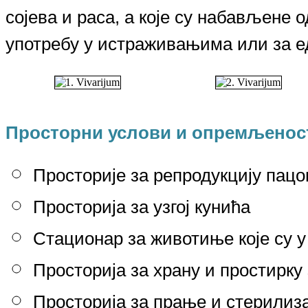
сојева и раса, а које су набављене 
употребу у истраживањима или за е
Просторни услови и опремљенос
Просторије за репродукцију пац
Просторија за узгој кунића
Стационар за животиње које су 
Просторија за храну и простирку
Просторија за прање и стерилиз