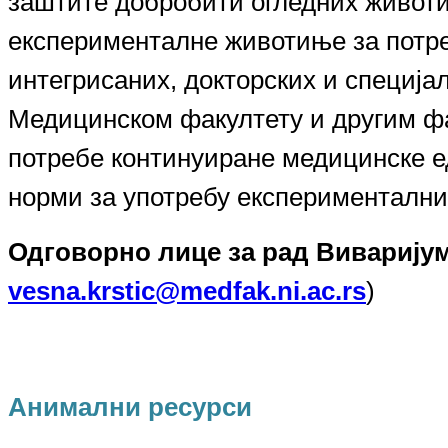
заштите добробити огледних живот
експерименталне животиње за потре
интегрисаних, докторских и специјал
Медицинском факултету и другим фа
потребе континуиране медицинске е
норми за употребу експерименталн
Одговорно лице за рад Виварију
vesna.krstic@medfak.ni.ac.rs
)
Анимални ресурси