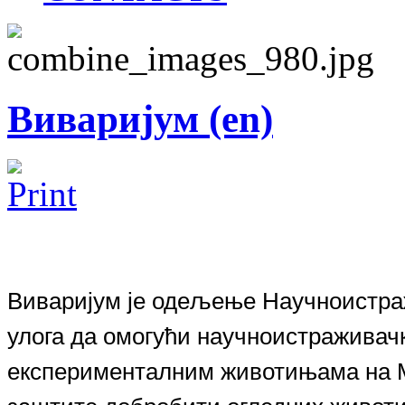
Виваријум (en)
Виваријум је одељење Научноистраж
улога да омогући научноистраживач
експерименталним животињама на 