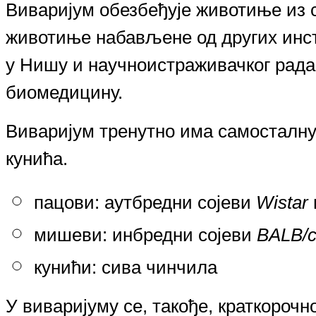
Виваријум обезбеђује животиње из с
животиње набављене од других инст
у Нишу
и научноистраживачког рада
биомедицину.
Виваријум тренутно има самосталну 
кунића.
пацови: аутбредни сојеви
Wistar
мишеви: инбредни сојеви
BALB/
кунићи: сива чинчила
У виваријуму се
,
такође
,
краткорочно