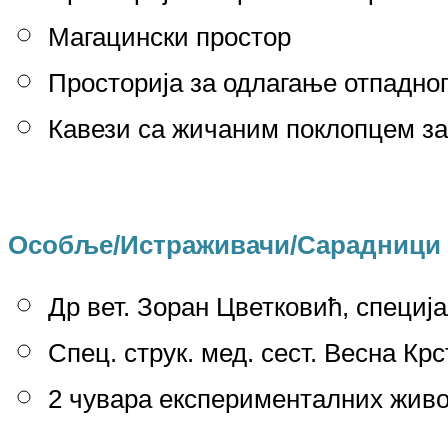
Магацински простор
Просторија за одлагање отпадно
Кавези са жичаним поклопцем за 
Особље/Истраживачи/Сарадници
Др вет. Зоран Цветковић, специј
Спец. струк. мед. сест. Весна Кр
2 чувара експерименталних жив