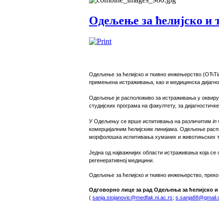
Одељење за ћелијско и 
Одељење за ћелијско и ткивно инжењерство (ОЋТИ) ф
примењена истраживања, као и медицинска дијагно
Одељење је расположиво за истраживања у оквиру 
студијских програма на факултету, за дијагностичке
У Одељењу се врше испитивања на различитим
in
комерцијалним ћелијским линијама. Одељење распо
морфолошка испитивања хуманих и животињских тк
Једна од најважнијих области истраживања која с
регенеративној медицини.
Одељење за ћелијско и ткивно инжењерство, преко 
Одговорно лице за рад Одељења за ћелијско 
(
sanja.stojanovic@medfak.ni.ac.rs
;
s.sanja88@gmail