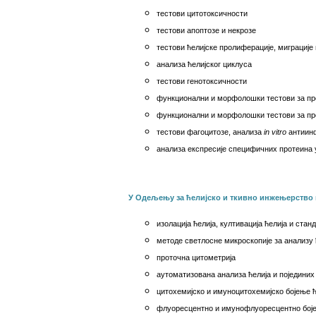
тестови цитотоксичности
тестови апоптозе и некрозе
тестови ћелијске пролиферације, миграције 
анализа ћелијског циклуса
тестови генотоксичности
функционални и морфолошки тестови за про
функционални и морфолошки тестови за про
тестови фагоцитозе, анализа
in vitro
антиин
анализа експресије специфичних протеина 
У
О
дељењу за ћелијско и ткивно инжењерство 
изолација ћелија, култивација ћелија и ста
методе светлосне микроскопије за анализу 
проточна цитометрија
аутоматизована анализа ћелија и поједини
цитохемијско и имуноцитохемијско бојење ћ
флуоресцентно и имунофлуоресцентно боје