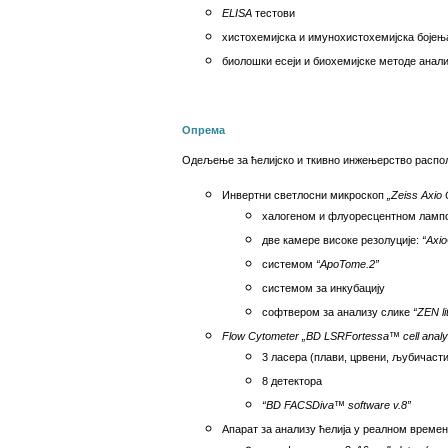
ELISA
тестови
хистохемијска и имунохистохемијска бојењ
биолошки есеји и биохемијске методе анали
Опрема
Одељење за ћелијско и ткивно инжењерство расп
Инвертни светлосни микроскоп
„Zeiss Axio
халогеном и флуоресцентном ламп
две камере високе резолуције:
“Axi
системом
“ApoTome.2”
системом за инкубацију
софтвером за анализу слике
“ZEN li
Flow Cytometer „BD LSRFortessa™ cell analy
3 ласера (плави, црвени, љубичасти
8 детектора
“
BD FACSDiva™ software v.8”
Апарат за анализу ћелија у реалном време