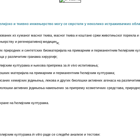
елијско и ткивно инжењерство
могу се сврстати у неколико истраживачких обла
ованих из хуманог масног ткива, масног ткива и коштане сржи животињског порекла и
ењерству и регенеративној медицин
и
;
х природних и синтетских биоматеријала на примарним и перманентним ћелијским ку
ца у различитим гранама хирургије;
лијским културама и њихова припрема за
in vivo
испитивања;
шких материјала на примарним и перманентним ћелијским културама;
саних хемијских једињења, лекова и других биолошки активних агенаса на различитим
иолошки активних једињења намењених за припрему козметичких средстава, природног
ране на ћелијским културама.
ћелијским културама
in vitro
раде се следеће анализе и тестови: