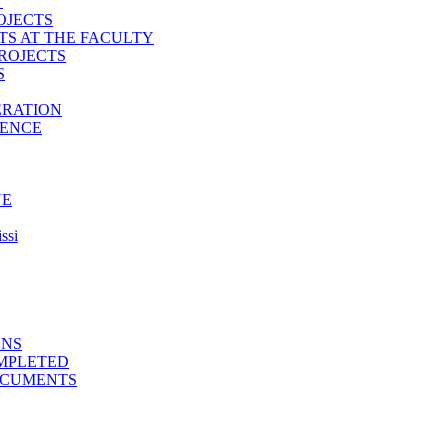
T
OJECTS
TS AT THE FACULTY
ROJECTS
S
ERATION
IENCE
NE
ssi
ONS
MPLETED
OCUMENTS