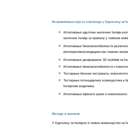
Истраживања која се спроводе у О
дељењу за ћ
Испитивање адултних матичних ћелија изол
матичних ћелија за примену у ткивном инж
Испитивање биокомпатибилности различити
регенеративној медицини као ткивних матри
Испитивање дизајнираних
3D skafolda
на ће
Испитивање биокомпатибилности стоматоло
Тестирање биљних екстраката, новосинтети
Тестирање потенцијалних козмецеутика и б
ћелијским моделима;
Испитивање ефеката хране и компонената х
Методе и анализе
У Одељењу за ћелијско и ткивно инжењерство на 