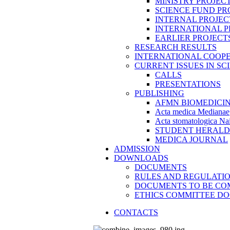
MINISTRY PROJEC
SCIENCE FUND PR
INTERNAL PROJEC
INTERNATIONAL P
EARLIER PROJECT
RESEARCH RESULTS
INTERNATIONAL COOP
CURRENT ISSUES IN SC
CALLS
PRESENTATIONS
PUBLISHING
AFMN BIOMEDICI
Acta medica Medianae
Acta stomatologica Nai
STUDENT HERALD
MEDICA JOURNAL
ADMISSION
DOWNLOADS
DOCUMENTS
RULES AND REGULATI
DOCUMENTS TO BE CO
ETHICS COMMITTEE D
CONTACTS