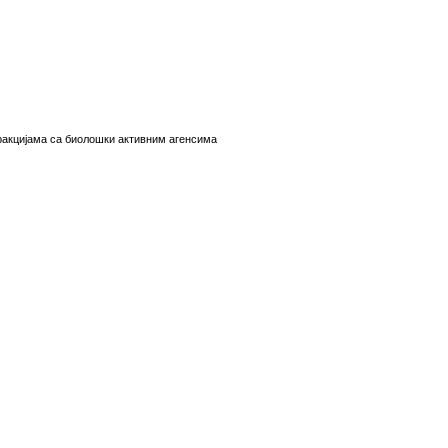
еракцијама са биолошки активним агенсима