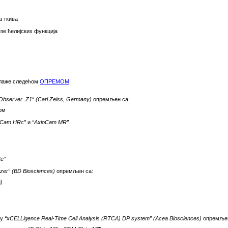
а ткива
зе ћелијских функција
олаже следећом
ОПРЕМОМ
:
 Observer .Z1“ (Carl Zeiss, Germany)
опремљен са:
ом
oCam HRc”
и
“AxioCam MR”
te”
zer“ (BD Biosciences)
опремљен са:
)
ну
“xCELLigence Real-Time Cell Analysis (RTCA) DP system” (Acea Biosciences)
опремљен