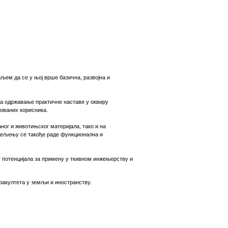
љем да се у њој врше базична, развојна и
за одржавање практичне наставе у оквиру
сованих корисника.
ог и животињског материјала, тако и на
одељењу се такође раде функционална и
 потенцијала за примену у ткивном инжењерству и
факултета у земљи и иностранству.