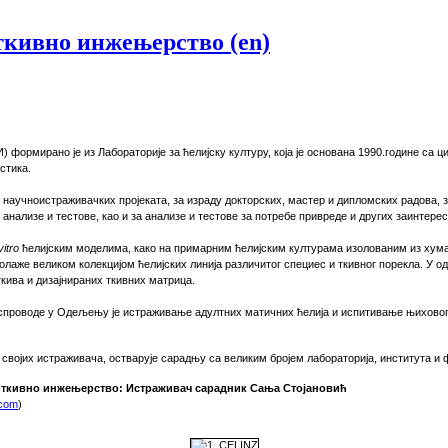
ткивно инжењерство (en)
ормирано је из Лабораторије за ћелијску културу, која је основана 1990.године са ци
стика.
научноистраживачких пројеката, за израду докторских, мастер и дипломских радова, 
 анализе и тестове, као и за анализе и тестове за потребе привреде и других заинтере
 vitro
ћелијским моделима, како
на
примарним ћелијским културама изолованим из хуман
лаже великом колекцијом ћелијских линија различитог специес и ткивног порекла. У 
ива и дизајнираних ткивних матрица.
е спроводе у Одељењу је истраживање адултних матичних ћелија и испитивање њиховог
својих истраживача, остварује сарадњу са великим бројем лабораторија, института и 
и ткивно инжењерство:
Истраж
ивач
сар
адник
Сања Стојановић
.com
)