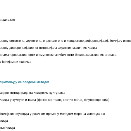
и адхезије
цену остеогене, адипогене, ендотелогене и хондрогене диференцијације ћелија у инт
цену диференцијационог потенцијала адултних матичних ћелија
фламаторне активности и имунокомпатибилности биолошки активних агенаса
у ћелијама и ткивима
примењују се следеће методе:
ндардне методе рада са ћелијским културама
ћелија у култури и ткива (фазни контраст, светло поље, флуоресценција)
х ћелијских функција у реалном времену методом мерења импенданце
елија
ње ћелија