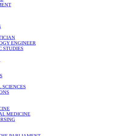
MENT
S
TICIAN
LOGY ENGINEER
 STUDIES
E
S
 SCIENCES
IONS
CINE
AL MEDICINE
URSING
THE PARLIAMENT