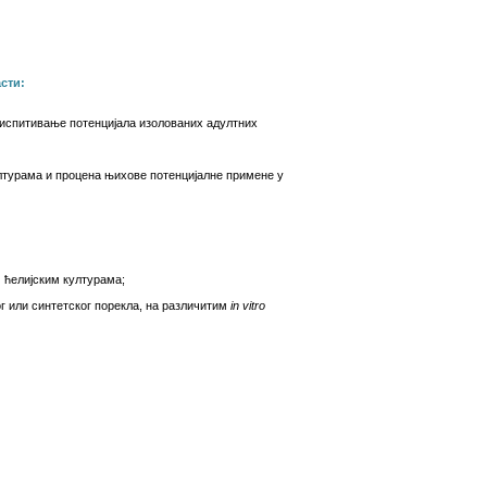
сти:
 испитивање потенцијала изолованих адултних
лтурама и процена њихове потенцијалне примене у
 ћелијским културама;
 или синтетског порекла, на различитим
in vitro