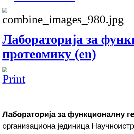
Лабораторија за функ
протеомику (en)
Лабораторија за функционалну г
организациона јединица
Научноистр