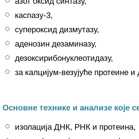
азот оксид синтазу,
к
аспазу-3,
супероксид дизмутазу,
аденозин дезаминазу
,
дезоксирибонуклеотидазу,
за калцијум-везујуће протеине и
Основне технике и анализе које с
изолација ДНК, РНК и протеина,