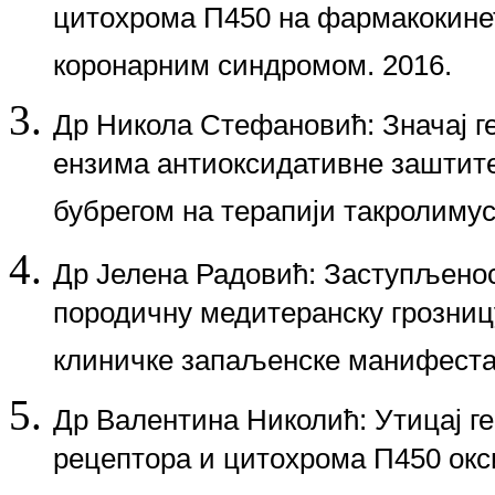
цитохрома П450 на фармакокинет
коронарним синдромом. 2016.
Др Никола Стефановић: Значај 
ензима антиоксидативне заштите
бубрегом на терапији такролиму
Др Јелена Радовић
: Заступљено
породичну медитеранску грозницу
клиничке запаљенске манифестац
Др Валентина Николић
: Утицај 
рецептора и цитохрома П450 окс