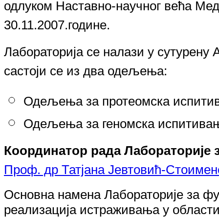
одлуком Наставно-научног већа Мед
30.11.2007.
године.
Лабораторија се налази у сутурену 
састоји се из два одељења:
О
дељења за протеомска испити
О
дељења за геномска испитива
Координатор рада Лабораторије 
Проф. др Татјана Јевтовић-Стоиме
Основна намена Лабораториј
е
за фу
реализација истраживања у области