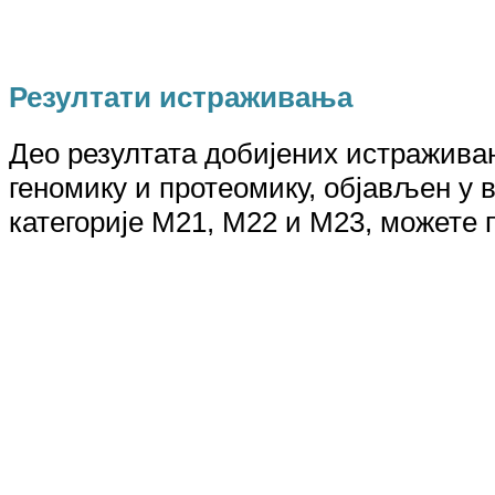
Резултати истражива
њ
а
Део резултата добијених истражива
геномику и протеомику
,
објављен у
категорије М21, М22 и М23, можете