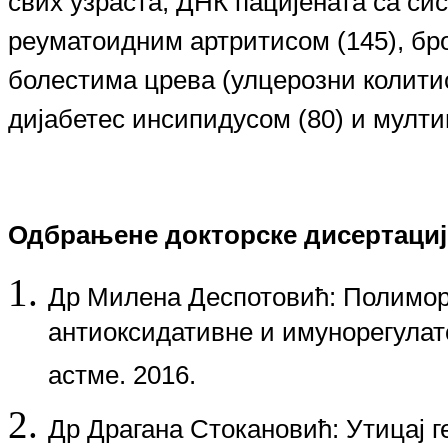
свих узраста, ДНК пацијената са си
реуматоидним артритисом (145), бр
болестима црева (улцерозни колитис
дијабетес инсипидусом (80) и мулти
Одбрањене докторске дисертациј
Др Милена Деспотовић
: Полимо
антиоксидативне и имунорегулат
астме. 2016.
Др Драгана Стокановић
: Утицај 