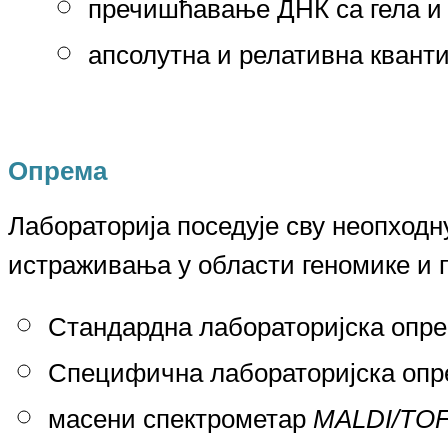
пречишћавање ДНК са гела и
апсолутна и релативна квант
Опрема
Лабораторија поседује сву неопходн
истраживања у области геномике и 
Стандардна лабораторијска опр
Специфична лабораторијска опр
масени спектрометар
MALDI/TO