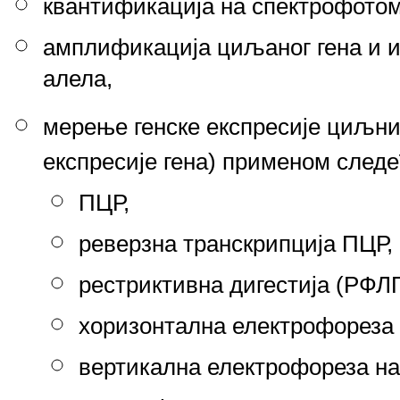
квантификација на спектрофотом
амплификација циљаног гена и 
алела,
мерење генске експресије циљни
експресије гена) применом следе
ПЦР,
реверзна транскрипција ПЦР,
рестриктивна дигестија (РФЛП
хоризонтална електрофореза 
вертикална електрофореза н