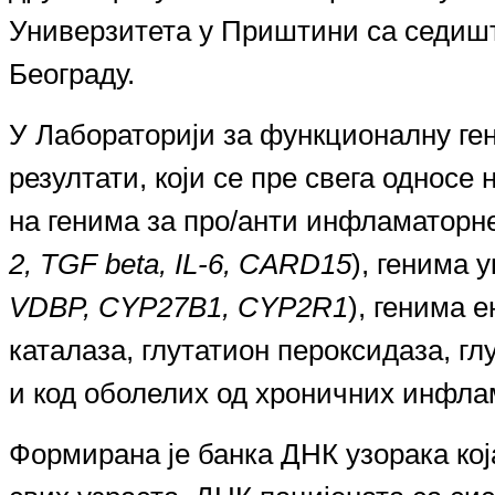
Универзитета у Приштини
са седишт
Београду.
У
Лабораториј
и
за функционалну ген
резултати, који се пре свега однос
на генима за про/анти инфламаторн
2, TGF beta, IL-6, CARD15
), генима
VDBP, CYP27B1, CYP2R1
), генима 
каталаза, глутатион пероксидаза, г
и код оболелих од хроничних инфла
Формирана је банка ДНК узорака ко