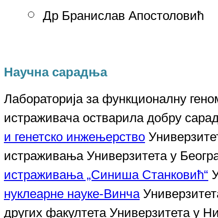
Др Бранислав Апостоловић
Научна сарадња
Лабораториј
а
за функционалну геном
истраживача остварила добру сара
и генетско инжењерство
Универзитет
истраживања
Универзитета у Беогр
истраживања „Синиша Станковић“
У
нуклеарне науке-Винча
Универзитета
других факултета Универзитета у Ни