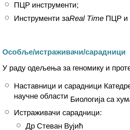
ПЦР инструмент
и
;
Инструмент
и
за
Real Time
ПЦР и 
Особље/истраживачи/сарадници
У раду одељења за геномику и прот
Наставници и сарадници Катедр
научне области
Биологија са хум
Истраживачи сарадници:
Др Стеван Вујић