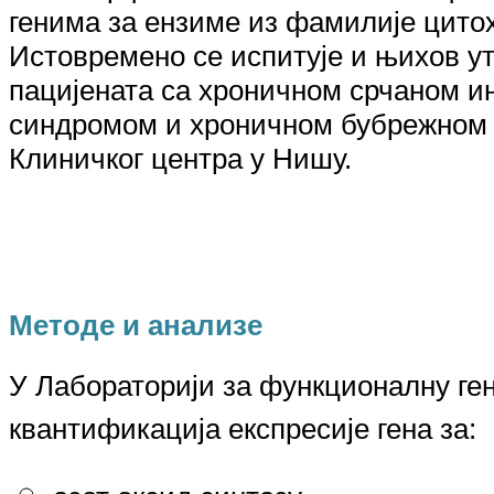
генима за ензиме из фамилије цито
Истовремено се испитује и њихов у
пацијената са хроничном срчаном и
синдромом и хроничном бубрежном 
Клиничког центра у Нишу.
Методе и анализе
У Лабораториј
и
за функционалну ген
квантификација експресије гена за
: