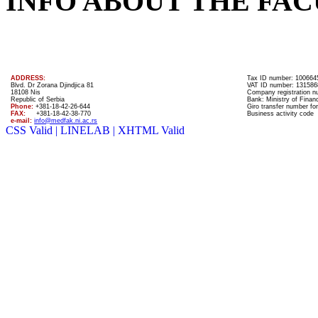
INFO ABOUT THE FAC
ADDRESS:
Tax ID number: 100664
Blvd. Dr Zorana Djindjica 81
VAT ID number: 131586
18108 Nis
Company registration 
Republic of Serbia
Bank: Ministry of Finan
Phone:
+381-18-42-26-644
Giro transfer number for
FAX:
+381-18-42-38-770
Business activity code
e-mail:
info@medfak.ni.ac.rs
CSS Valid |
LINELAB |
XHTML Valid