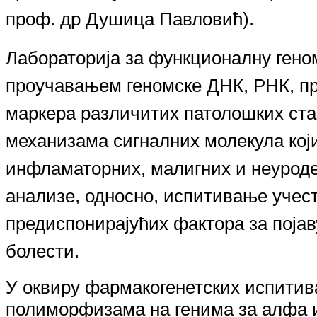
проф. др Душиц
а
Павловић).
Лабораторија за функционалну гено
проучавањем геномске ДНК, РНК, про
маркера различитих патолошких ста
механизама сигналних молекула кој
инфламаторних, малигних и неуроде
анализе, односно, испитивање учес
предиспонирајућих фактора за поја
болести.
У оквиру фармакогенетских испитив
полиморфизама на генима за алфа и