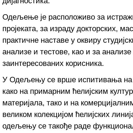
дијагностика.
Одељење је расположиво за истраж
пројеката, за израду докторских, м
практичне наставе у оквиру студијск
анализе и тестове, као и за анализе
заинтересованих корисника.
У Одељењу се врше испитивања на
како
на
примарним ћелијским култур
материјала, тако и на комерцијалн
великом колекцијом ћелијских линиј
одељењу се такође раде функциона