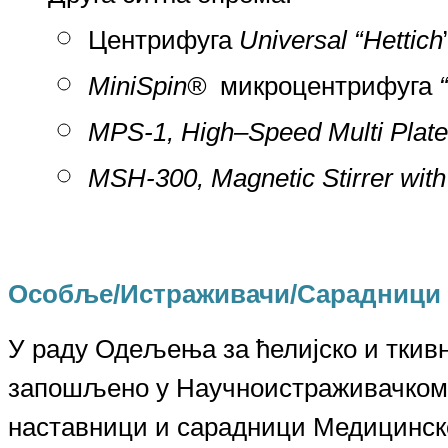
Центрифуга
Universal “Hettich
MiniSpin®
микроцентрифуга
MPS-1, High–Speed Multi Plate
MSH-300, Magnetic Stirrer with 
Особље/Истраживачи/Сарадници
У раду Одељења за ћелијско и ткив
запошљено у Научноистраживачком 
наставници и сарадници Медицинск