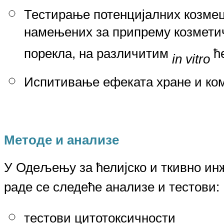
Тестирање потенцијалних козме
намењених за припрему козметич
порекла, на различитим
ћ
in vitro
Испитивање ефеката хране и ком
Методе и анализе
У Одељењу за ћелијско и ткивно ин
раде се следеће анализе и тестови:
тестови цитотоксичности