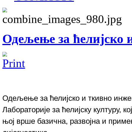
Одељење за ћелијско 
Одељење за ћелијско и ткивно инж
Лабораторије за ћелијску културу, к
њој врше базична, развојна и прим