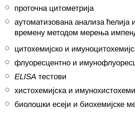
проточна цитометрија
аутоматизована анализа ћелија и
времену методом мерења импен
цитохемијско и имуноцитохемијс
флуоресцентно и имунофлуоресц
ELISA
тестови
хистохемијска и имунохистохеми
биолошки есеји и биохемијске ме