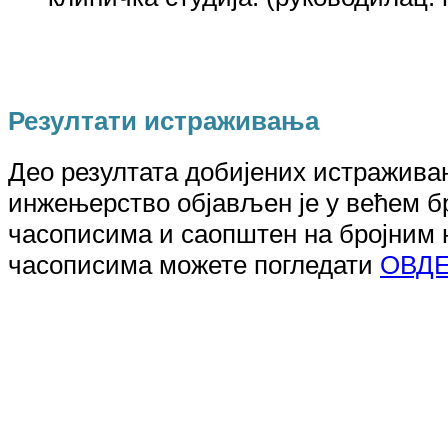
клиничка студија. (руководилац: 
Резултати истраживања
Део резултата добијених истражив
инжењерство
објављен је у већем б
часописима и саопштен на бројним 
часописима
можете погледати
ОВД