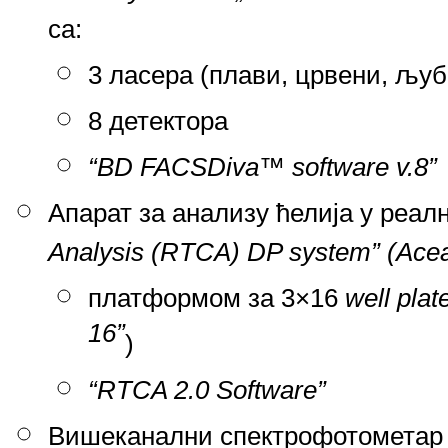
са:
3 ласера (плави, црвени, љу
8 детектора
“
BD FACSDiva™ software v.8”
Апарат за анализу ћелија у реа
Analysis (RTCA) DP system” (Acea
платформом за
3×16
well plat
16”
)
“
RTCA 2.0 Software”
Вишеканални спектрофотометар 