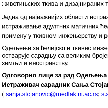
животињских ткива и дизајнираних 
Једна од најважнијих области истра
истраживање адултних матичних ћел
примену у ткивном инжењерству и р
Одељење за ћелијско и ткивно инже
остварује сарадњу са великим броје
земљи и иностранству.
Одговорно лице за рад Одељења 
Истраж
ивач
сар
адник
Сања Стоја
(
sanja.stojanovic@medfak.ni.ac.rs
;
s.