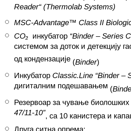
Reader“ (Thermolab Systems)
MSC-Advantage™ Class II Biologica
₂
CO
инкубатор
“Binder – Series 
системом за доток и детекцију 
од кондензације
(
Binder
)
Инкубатор
Classic.Line “Binder – 
дигиталним подешавањем
(
Binde
Резервоар за чување биолошких 
47/11-10”
, са 10 канистера и кап
Друга ситна опрема: