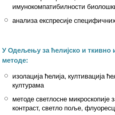
имунокомпатибилности биолошки
анализа експресије специфичних
У
О
дељењу за ћелијско и ткивно
методе:
изолација ћелија, култивација ћ
културама
методе светлосне микроскопије з
контраст, светло поље, флуоресц