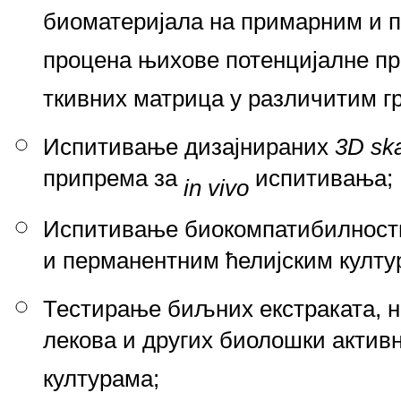
биоматеријала на примарним и п
процена њихове потенцијалне пр
ткивних матрица у различитим гр
Испитивање дизајнираних
3D ska
припрема за
испитивања;
in vivo
Испитивање биокомпатибилности
и перманентним ћелијским култу
Тестирање биљних екстраката, н
лекова и других биолошки актив
културама;