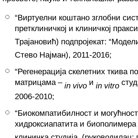
“Виртуелни коштано зглобни сис
претклиничкој и клиничкој пракс
Трајановић) подпројекат: “Модел
Стево Најман), 2011-2016;
“Регенерација скелетних ткива 
матрицама –
и
студ
in vivo
in vitro
2006-2010;
“Биокомпатибилност и могућност
хидроксиапатита и биополимера 