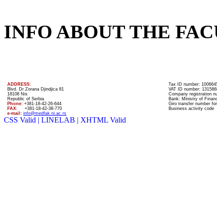
INFO ABOUT THE FAC
ADDRESS:
Tax ID number: 100664
Blvd. Dr Zorana Djindjica 81
VAT ID number: 131586
18108 Nis
Company registration 
Republic of Serbia
Bank: Ministry of Finan
Phone:
+381-18-42-26-644
Giro transfer number for
FAX:
+381-18-42-38-770
Business activity code
e-mail:
info@medfak.ni.ac.rs
CSS Valid |
LINELAB |
XHTML Valid