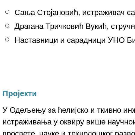
Сања Стојановић, истраживач с
Драгана Тричковић Вукић, струч
Наставници и сарадници УНО Би
Пројекти
У Одељењу за ћелијско и ткивно ин
истраживања у оквиру више научно
просвете, науке и технолошког разво