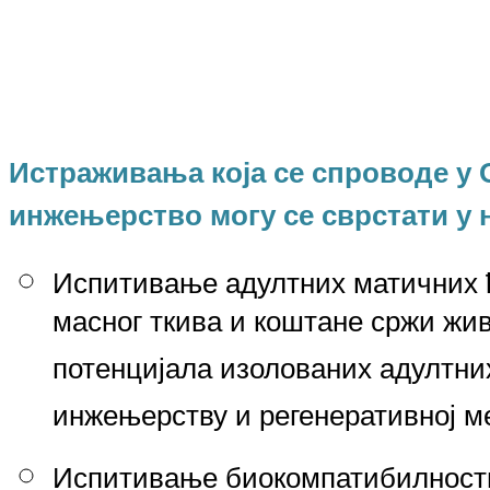
Истраживања која се спроводе у 
инжењерство
могу се сврстати у
Испитивање адултних матичних ћ
масног ткива и коштане сржи жи
потенцијала изолованих адултни
инжењерству и регенеративној 
Испитивање биокомпатибилности