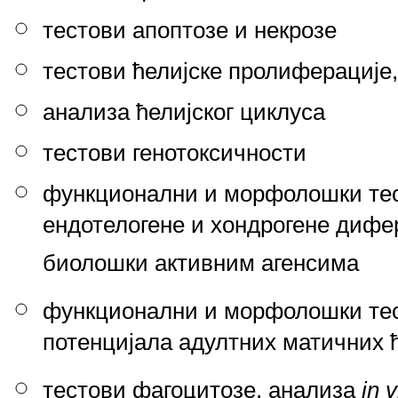
тестови апоптозе и некрозе
тестови ћелијске пролиферације,
анализа ћелијског циклуса
тестови генотоксичности
функционални и морфолошки тест
ендотелогене и хондрогене дифер
биолошки активним агенсима
функционални и морфолошки тес
потенцијала адултних матичних 
тестови фагоцитозе, анализа
in 