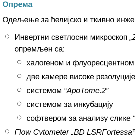
Опрема
Одељење за ћелијско и ткивно инж
Инвертни светлосни микроскоп
„
опремљен са:
халогеном и флуоресцентно
две камере високе резолуциј
системом
“ApoTome.2”
системом за инкубацију
софтвером за анализу слике
Flow Cytometer „BD LSRFortessa™ 