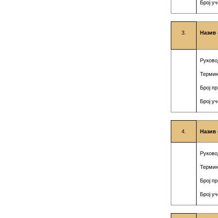
Број у
3.
Назив 
Руково
Термин
Број п
Број у
4.
Назив 
Руково
Термин
Број п
Број у