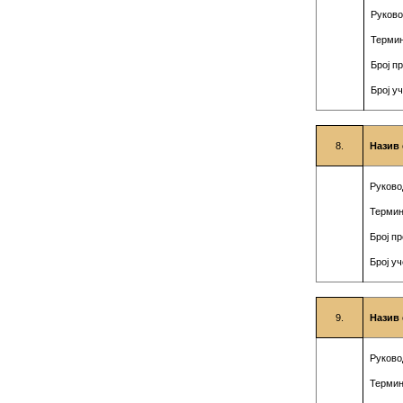
Руково
Термин
Број п
Број у
8.
Назив 
Руково
Термин
Број п
Број у
9.
Назив 
Руково
Термин