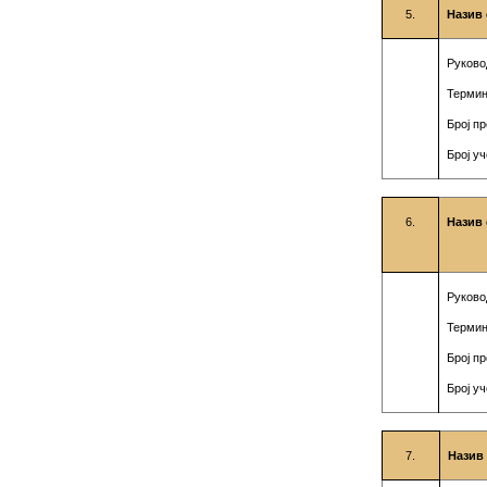
5.
Назив 
Руково
Термин
Број п
Број у
6.
Назив 
Руково
Термин
Број п
Број у
7.
Назив