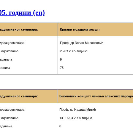
5. години (en)
едукативног семинара:
Крвави мождани инзулт
дилац семинара:
Проф. др Зоран Миленковић
 одржавања:
25
.03.
2005.године
редавача
9
чесника
75
едукативног семинара:
Биолошки концепт лечења апексних пародо
дилац семинара:
Проф. др Надица Митић
 одржавања:
14.-16.04.2005
.године
редавача
8