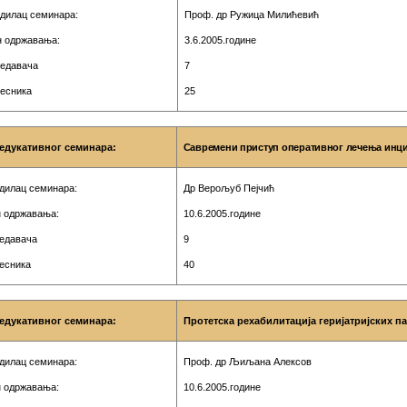
дилац семинара:
Проф. др Ружица Милићевић
 одржавања:
3.6.2005.године
редавача
7
чесника
25
едукативног семинара:
Савремени приступ оперативног лечења инц
дилац семинара:
Др Верољуб Пејчић
 одржавања:
10.6.2005.године
редавача
9
чесника
40
едукативног семинара:
Протетска рехабилитација геријатријских па
дилац семинара:
Проф. др Љиљана Алексов
 одржавања:
10.6.2005.године