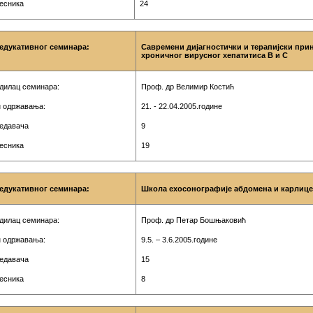
чесника
24
едукативног семинара:
Савремени дијагностички и терапијски при
хроничног вирусног хепатитиса B и C
дилац семинара:
Проф. др Велимир Костић
 одржавања:
21. - 22.04.2005
.године
редавача
9
чесника
19
едукативног семинара:
Школа ехосонографије абдомена и карлице
дилац семинара:
Проф. др Петар Бошњаковић
 одржавања:
9.5. – 3.6.2005.године
редавача
15
чесника
8