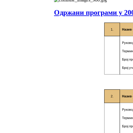
Одржани програми у 200
1.
Назив 
Руково
Термин
Број п
Број у
2.
Назив 
Руково
Термин
Број п