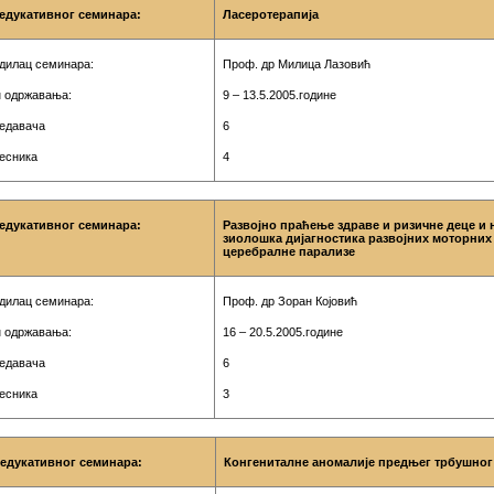
едукативног семинара:
Ласеротерапија
дилац семинара:
Проф. др Милица Лазовић
 одржавања:
9 – 13.5.2005.године
редавача
6
чесника
4
едукативног семинара:
Развојно праћење здраве и ризичне деце и
зиолошка дијагностика развојних моторних
церебралне парализе
дилац семинара:
Проф. др Зоран Којовић
 одржавања:
16 – 20.5.2005.године
редавача
6
чесника
3
 едукативног семинара:
Конгениталне аномалије предњег трбушног 