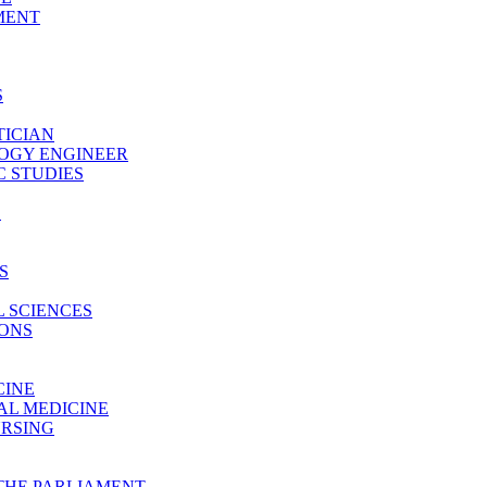
MENT
S
TICIAN
LOGY ENGINEER
 STUDIES
E
S
 SCIENCES
IONS
CINE
AL MEDICINE
URSING
THE PARLIAMENT