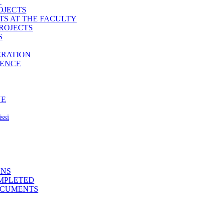
T
OJECTS
TS AT THE FACULTY
ROJECTS
S
ERATION
IENCE
NE
ssi
ONS
MPLETED
OCUMENTS