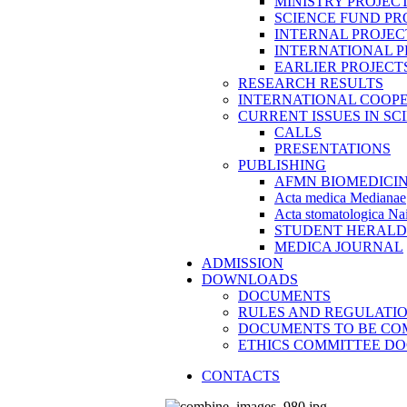
MINISTRY PROJEC
SCIENCE FUND PR
INTERNAL PROJEC
INTERNATIONAL P
EARLIER PROJECT
RESEARCH RESULTS
INTERNATIONAL COOP
CURRENT ISSUES IN SC
CALLS
PRESENTATIONS
PUBLISHING
AFMN BIOMEDICI
Acta medica Medianae
Acta stomatologica Nai
STUDENT HERALD
MEDICA JOURNAL
ADMISSION
DOWNLOADS
DOCUMENTS
RULES AND REGULATI
DOCUMENTS TO BE CO
ETHICS COMMITTEE D
CONTACTS