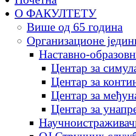
О ФАКУЛТЕТУ
Више од 65 година
Организационе једин
Наставно-образовн
Центар за симу
Центар за конти
Центар за међун
Центар за унапр
Научноистраживач