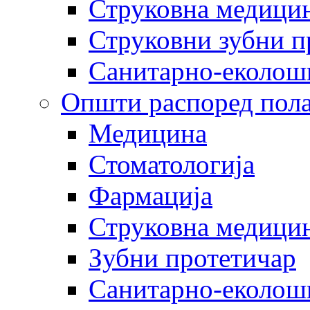
Струковна медицин
Струковни зубни п
Санитарно-еколош
Општи распоред пола
Медицина
Стоматологија
Фармација
Струковна медицин
Зубни протетичар
Санитарно-еколош