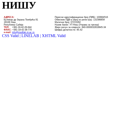
НИШУ
AДРЕСА:
Порески идентификациони број (ПИБ): 100664516
Булевар др Зорана Ђинђића 81
Обвезник ПДВ-а (број из регистра): 131586859
18108 Ниш
Матични број: 07215282
Република Србија
Назив банке: УT-Ниш (Управа за трезор)
ТЕЛ
:
+381-18-4
2
-
26
-
644
Жиро рачун за клијенте:
840-0000032816845-34
ФАКС:
+381-18-42-38-770
Шифра делатности: 85.42
e-mail:
info@medfak.ni.ac.rs
CSS Valid |
LINELAB |
XHTML Valid