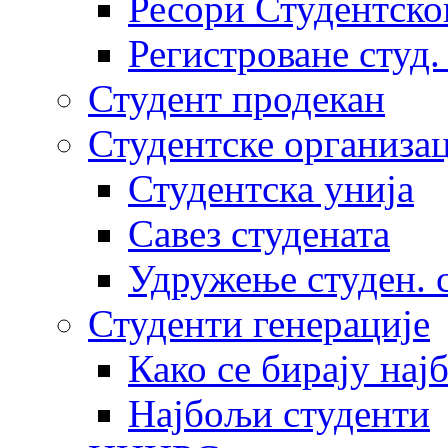
Ресори Студентско
Регистроване студ.
Студент продекан
Студентске организац
Студентска унија
Савез студената
Удружење студен. 
Студенти генерације
Како се бирају нај
Најбољи студенти