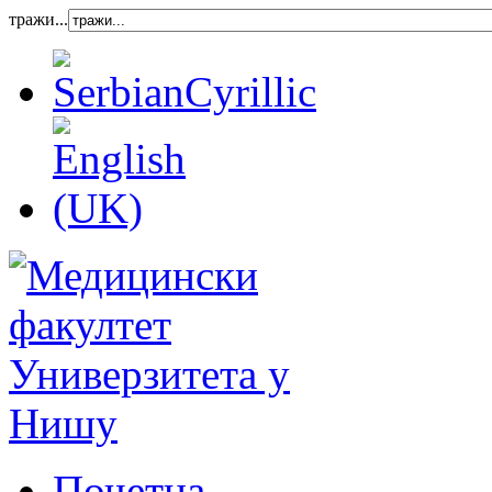
тражи...
Почетна