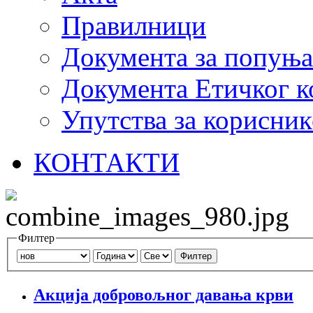
Правилници
Документа за попуњ
Документа Етичког к
Упутства за корисник
КОНТАКТИ
Филтер
Филтер
Акција добровољног давања крви