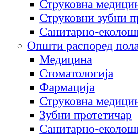
Струковна медицин
Струковни зубни п
Санитарно-еколош
Општи распоред пола
Медицина
Стоматологија
Фармација
Струковна медицин
Зубни протетичар
Санитарно-еколош