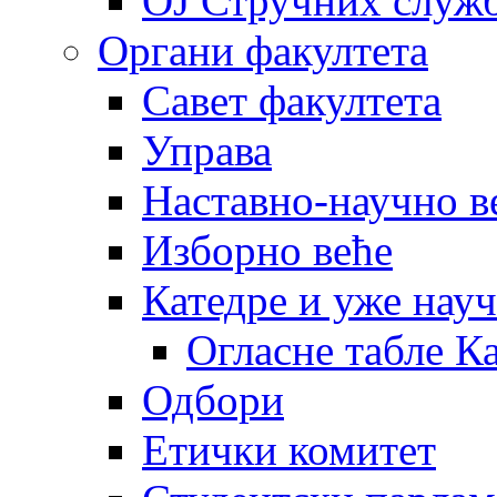
OJ Стручних служ
Органи факултета
Савет факултета
Управа
Наставно-научно в
Изборно веће
Катедре и уже нау
Огласне табле К
Одбори
Етички комитет