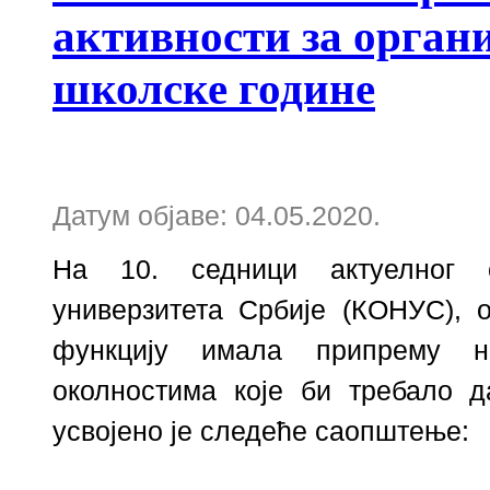
активности за орган
школске године
Датум објаве: 04.05.2020.
На 10. седници актуелног с
универзитета Србије (КОНУС), о
функцију имала
припрему н
околностима које би требало 
усвојено је следеће саопштење: