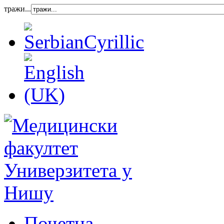
тражи...
Почетна