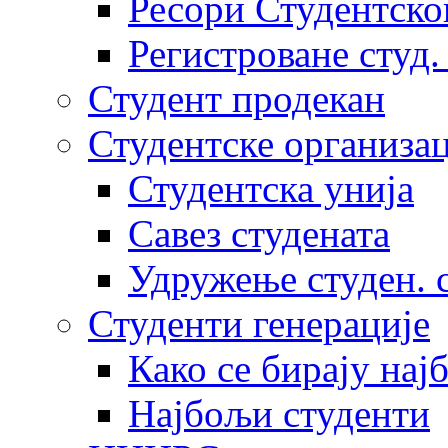
Ресори Студентско
Регистроване студ.
Студент продекан
Студентске организац
Студентска унија
Савез студената
Удружење студен. 
Студенти генерације
Како се бирају нај
Најбољи студенти