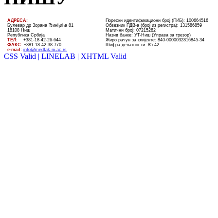
AДРЕСА:
Порески идентификациони број (ПИБ): 100664516
Булевар др Зорана Ђинђића 81
Обвезник ПДВ-а (број из регистра): 131586859
18108 Ниш
Матични број: 07215282
Република Србија
Назив банке: УT-Ниш (Управа за трезор)
ТЕЛ
:
+381-18-4
2
-
26
-
644
Жиро рачун за клијенте:
840-0000032816845-34
ФАКС:
+381-18-42-38-770
Шифра делатности: 85.42
e-mail:
info@medfak.ni.ac.rs
CSS Valid |
LINELAB |
XHTML Valid