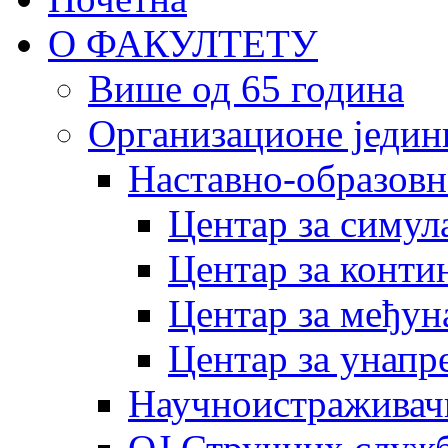
О ФАКУЛТЕТУ
Више од 65 година
Организационе једин
Наставно-образовн
Центар за симу
Центар за конти
Центар за међун
Центар за унапр
Научноистраживач