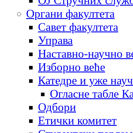
OJ Стручних служ
Органи факултета
Савет факултета
Управа
Наставно-научно в
Изборно веће
Катедре и уже нау
Огласне табле К
Одбори
Етички комитет