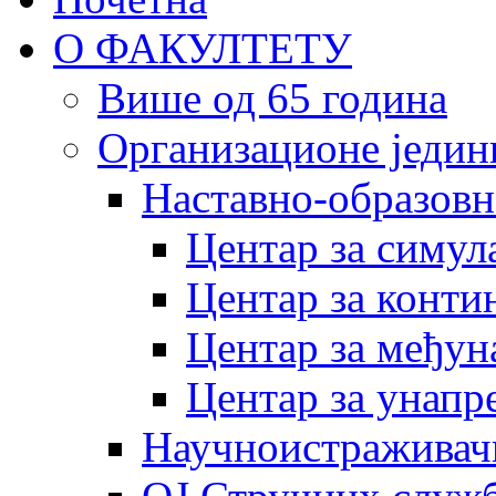
О ФАКУЛТЕТУ
Више од 65 година
Организационе једин
Наставно-образовн
Центар за симу
Центар за конти
Центар за међун
Центар за унапр
Научноистраживач