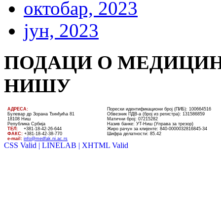
октобар, 2023
јун, 2023
ПОДАЦИ О МЕДИЦИН
НИШУ
AДРЕСА:
Порески идентификациони број (ПИБ): 100664516
Булевар др Зорана Ђинђића 81
Обвезник ПДВ-а (број из регистра): 131586859
18108 Ниш
Матични број: 07215282
Република Србија
Назив банке: УT-Ниш (Управа за трезор)
ТЕЛ
:
+381-18-4
2
-
26
-
644
Жиро рачун за клијенте:
840-0000032816845-34
ФАКС:
+381-18-42-38-770
Шифра делатности: 85.42
e-mail:
info@medfak.ni.ac.rs
CSS Valid |
LINELAB |
XHTML Valid