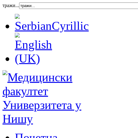
тражи...
Почетна