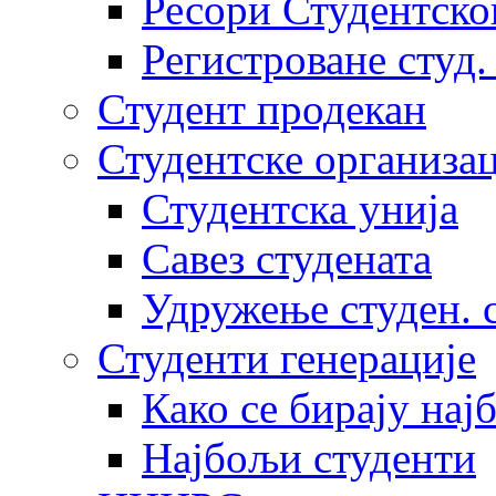
Ресори Студентско
Регистроване студ.
Студент продекан
Студентске организац
Студентска унија
Савез студената
Удружење студен. 
Студенти генерације
Како се бирају нај
Најбољи студенти