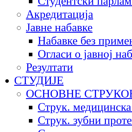
Студентски парлам
Акредитација
Јавне набавке
Набавке без приме
Огласи о јавној на
Резултати
СТУДИЈЕ
ОСНОВНЕ СТРУКО
Струк. медицинска
Струк. зубни прот