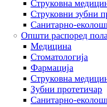
Струковна медицин
Струковни зубни п
Санитарно-еколош
Општи распоред пола
Медицина
Стоматологија
Фармација
Струковна медицин
Зубни протетичар
Санитарно-еколош