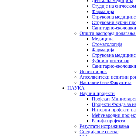
Дентална медицина
Студије на енглеском
Фармација
Струковна медицинск
Струковни зубни пр
Санитарно-еколошк
Општи распоред полагања
Медицина
Стоматологија
Фармација
Струковна медицинск
Зубни протетичар
Санитарно-еколошк
Испитни рок
Апсолвентски испитни ро
Наставне базе Факултета
НАУКА
Научни пројекти
Пројекат Министарс
Пројекти Фонда за н
Интерни пројекти на
Међународни пројек
Ранији пројекти
Резултати истраживања
Специјалне свеске