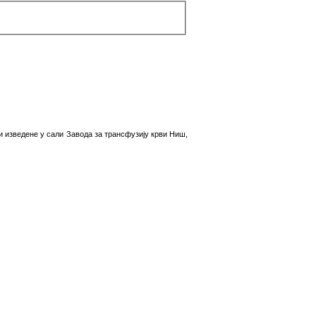
 изведене у сали Завода за трансфузију крви Ниш,