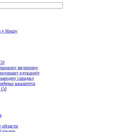
OJ
улациону медицину
инуирану едукацију
ународну сарадњу
ређење квалитета
 ОЈ
е
е области
Катедри