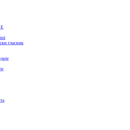
NE
ssi
ски гласник
удије
је
та