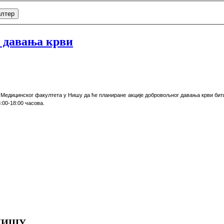
лтер
 давања крви
 Медицинског факултета у Нишу да ће планиране акције добровољног давања крви бити
8:00-18:00 часова.
НИШУ