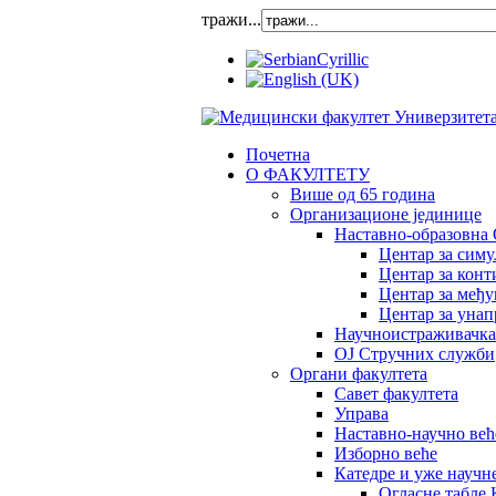
тражи...
Почетна
О ФАКУЛТЕТУ
Више од 65 година
Организационе јединице
Наставно-образовна 
Центар за сим
Центар за конт
Центар за међ
Центар за унап
Научноистраживачка
OJ Стручних служби
Органи факултета
Савет факултета
Управа
Наставно-научно већ
Изборно веће
Катедре и уже научн
Огласне табле 