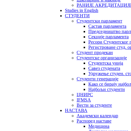
РАНИЈЕ АКРЕДИТАЦИЈ
Studies in English
СТУДЕНТИ
Студентски парламент
Састав парламента
Председништво парл
Секције парламента
Ресори Студентског 
Регистроване студ. о
Студент продекан
Студентске организације
Студентска унија
Савез студената
Удружење студен. ст
Студенти генерације
Како се бирају најбо
Најбољи студенти
ЦНИРС
IFMSA
Вести за студенте
НАСТАВА
Академски календар
Распоред наставе
Медицина