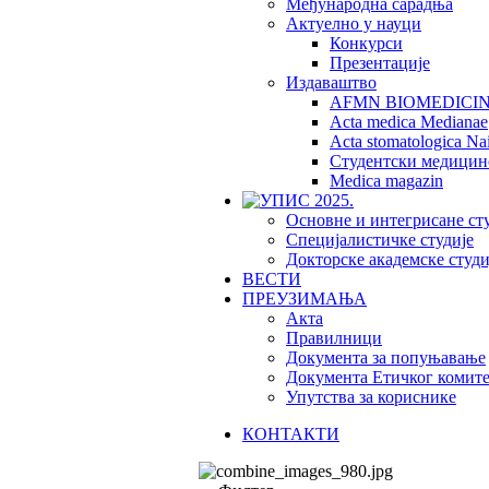
Међународна сарадња
Актуелно у науци
Конкурси
Презентације
Издаваштво
AFMN BIOMEDICI
Acta medica Medianae
Acta stomatologica Nai
Студентски медицин
Medica magazin
Основне и интегрисане ст
Специјалистичке студије
Докторске академске студи
ВЕСТИ
ПРЕУЗИМАЊА
Акта
Правилници
Документа за попуњавање
Документа Етичког комите
Упутства за кориснике
КОНТАКТИ