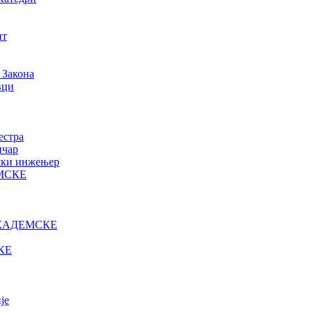
нт
 Закона
вци
естра
ичар
ошки инжењер
МСКЕ
КАДЕМСКЕ
КЕ
је