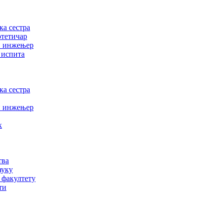
а сестра
отетичар
и инжењер
 испита
а сестра
и инжењер
к
тва
ауку
 факултету
ти