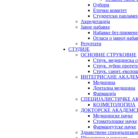
Одбори
Етички комитет
Студентски парламе
Акредитација
Јавне набавке
Набавке без примене
Огласи о јавној наба
Резултати
СТУДИЈЕ
ОСНОВНЕ СТРУКОВНЕ
Струк. медицинска с
Струк. зубни протет
Струк. санит.-екол
ИНТЕГРИСАНЕ АКАДЕ
Медицина
Дентална медицина
Фармација
СПЕЦИЈАЛИСТИЧКЕ А
КОЗМЕТОЛОГИЈА
ДОКТОРСКЕ АКАДЕМС
Медицинске науке
Стоматолошке науке
Фармацеутске науке
Здравствене специјализаци
Школарине и накнаде