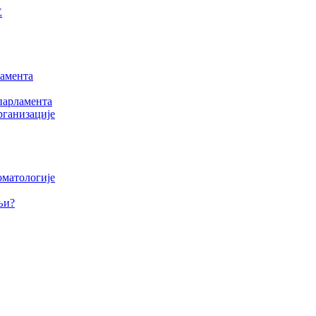
Е
амента
парламента
рганизације
оматологије
љи?