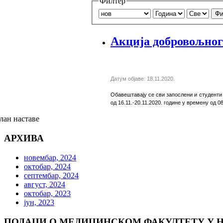
Филтер
Фи
Акција добровољног
Датум објаве: 18.11.2020.
Обавештавају се сви запослени и студенти
од 16.11.-20.11.2020. године у времену од 0
лан наставе
АРХИВА
новембар, 2024
октобар, 2024
септембар, 2024
август, 2024
октобар, 2023
јун, 2023
ПОДАЦИ О МЕДИЦИНСКОМ ФАКУЛТЕТУ У 