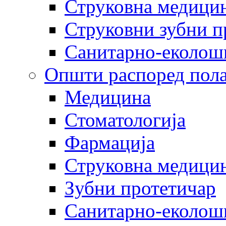
Струковна медицин
Струковни зубни п
Санитарно-еколош
Општи распоред пола
Медицина
Стоматологија
Фармација
Струковна медицин
Зубни протетичар
Санитарно-еколош