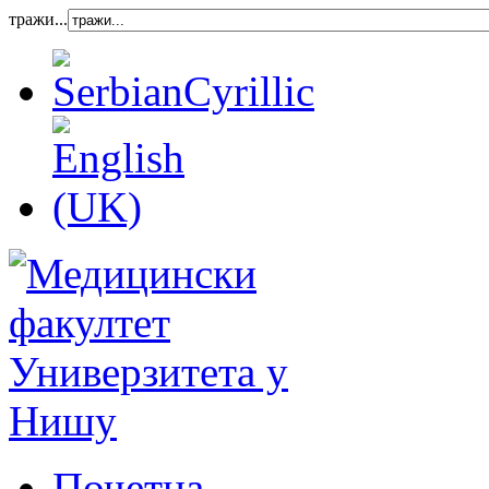
тражи...
Почетна