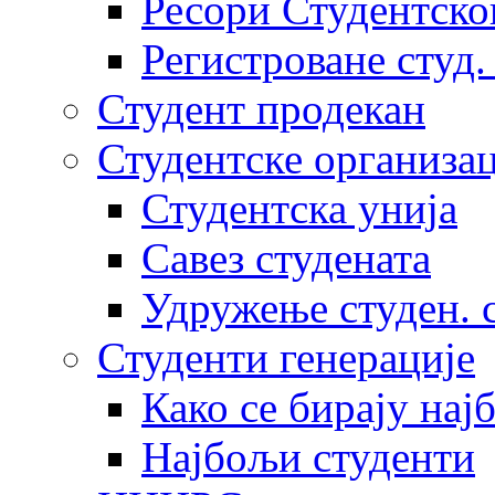
Ресори Студентско
Регистроване студ.
Студент продекан
Студентске организац
Студентска унија
Савез студената
Удружење студен. 
Студенти генерације
Како се бирају нај
Најбољи студенти