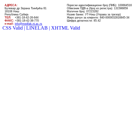
AДРЕСА:
Порески идентификациони број (ПИБ): 100664516
Булевар др Зорана Ђинђића 81
Обвезник ПДВ-а (број из регистра): 131586859
18108 Ниш
Матични број: 07215282
Република Србија
Назив банке: УT-Ниш (Управа за трезор)
ТЕЛ
:
+381-18-4
2
-
26
-
644
Жиро рачун за клијенте:
840-0000032816845-34
ФАКС:
+381-18-42-38-770
Шифра делатности: 85.42
e-mail:
info@medfak.ni.ac.rs
CSS Valid |
LINELAB |
XHTML Valid