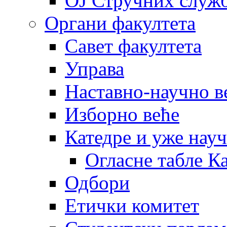
OJ Стручних служ
Органи факултета
Савет факултета
Управа
Наставно-научно в
Изборно веће
Катедре и уже нау
Огласне табле К
Одбори
Етички комитет