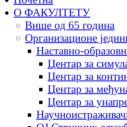
О ФАКУЛТЕТУ
Више од 65 година
Организационе једин
Наставно-образовн
Центар за симу
Центар за конти
Центар за међун
Центар за унапр
Научноистраживач