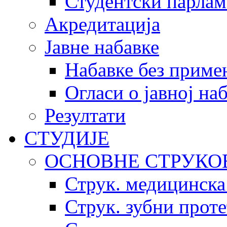
Студентски парлам
Акредитација
Јавне набавке
Набавке без приме
Огласи о јавној на
Резултати
СТУДИЈЕ
ОСНОВНЕ СТРУКО
Струк. медицинска
Струк. зубни прот