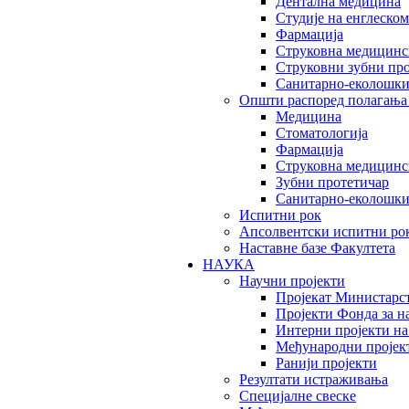
Дентална медицина
Студије на енглеском
Фармација
Струковна медицинск
Струковни зубни пр
Санитарно-еколошк
Општи распоред полагања
Медицина
Стоматологија
Фармација
Струковна медицинск
Зубни протетичар
Санитарно-еколошк
Испитни рок
Апсолвентски испитни ро
Наставне базе Факултета
НАУКА
Научни пројекти
Пројекат Министарс
Пројекти Фонда за н
Интерни пројекти на
Међународни пројек
Ранији пројекти
Резултати истраживања
Специјалне свеске