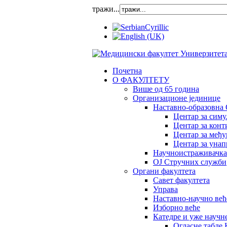
тражи...
Почетна
О ФАКУЛТЕТУ
Више од 65 година
Организационе јединице
Наставно-образовна 
Центар за сим
Центар за конт
Центар за међ
Центар за унап
Научноистраживачка
OJ Стручних служби
Органи факултета
Савет факултета
Управа
Наставно-научно већ
Изборно веће
Катедре и уже научн
Огласне табле 