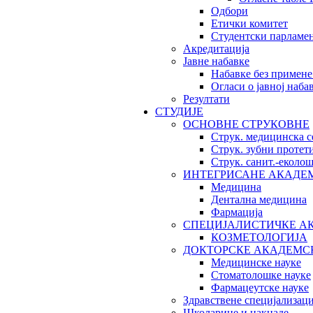
Одбори
Етички комитет
Студентски парламе
Акредитација
Јавне набавке
Набавке без примене
Огласи о јавној наба
Резултати
СТУДИЈЕ
ОСНОВНЕ СТРУКОВНЕ
Струк. медицинска с
Струк. зубни протет
Струк. санит.-екол
ИНТЕГРИСАНЕ АКАДЕ
Медицина
Дентална медицина
Фармација
СПЕЦИЈАЛИСТИЧКЕ А
КОЗМЕТОЛОГИЈА
ДОКТОРСКЕ АКАДЕМС
Медицинске науке
Стоматолошке науке
Фармацеутске науке
Здравствене специјализаци
Школарине и накнаде