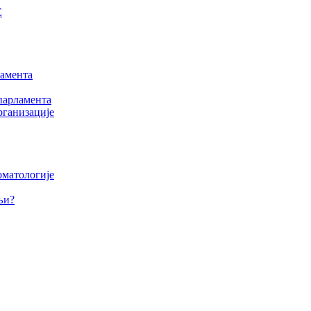
Е
амента
парламента
рганизације
оматологије
љи?