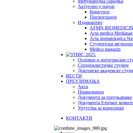
Међународна сарадња
Актуелно у науци
Конкурси
Презентације
Издаваштво
AFMN BIOMEDICI
Acta medica Medianae
Acta stomatologica Nai
Студентски медицин
Medica magazin
Основне и интегрисане ст
Специјалистичке студије
Докторске академске студи
ВЕСТИ
ПРЕУЗИМАЊА
Акта
Правилници
Документа за попуњавање
Документа Етичког комите
Упутства за кориснике
КОНТАКТИ