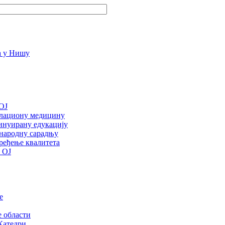
OJ
улациону медицину
инуирану едукацију
ународну сарадњу
ређење квалитета
 ОЈ
е
е области
Катедри