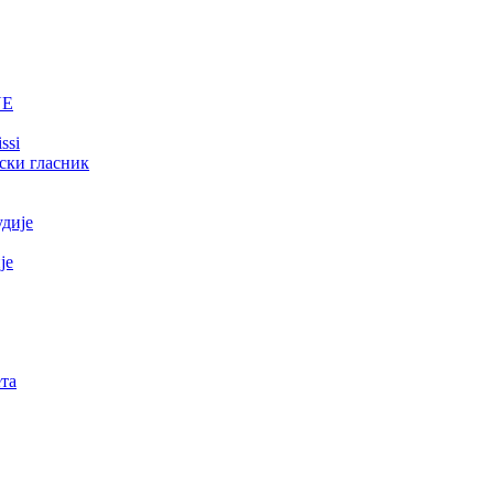
NE
ssi
ски гласник
удије
је
та