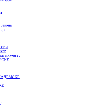
нт
 Закона
вци
естра
ичар
ошки инжењер
МСКЕ
КАДЕМСКЕ
КЕ
је