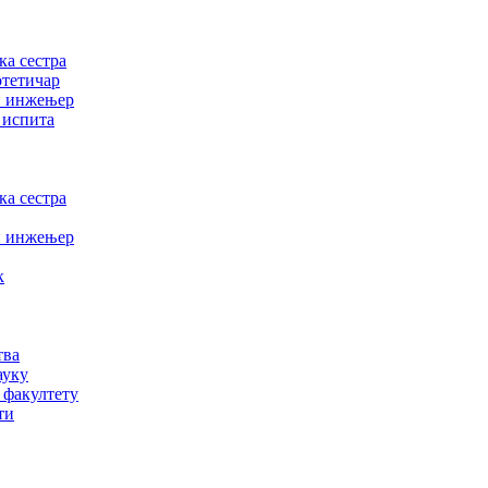
а сестра
отетичар
и инжењер
 испита
а сестра
и инжењер
к
тва
ауку
 факултету
ти