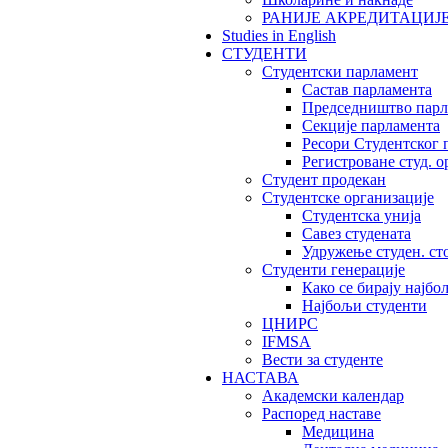
РАНИЈЕ АКРЕДИТАЦИЈ
Studies in English
СТУДЕНТИ
Студентски парламент
Састав парламента
Председништво парл
Секције парламента
Ресори Студентског 
Регистроване студ. о
Студент продекан
Студентске организације
Студентска унија
Савез студената
Удружење студен. ст
Студенти генерације
Како се бирају најбо
Најбољи студенти
ЦНИРС
IFMSA
Вести за студенте
НАСТАВА
Академски календар
Распоред наставе
Медицина