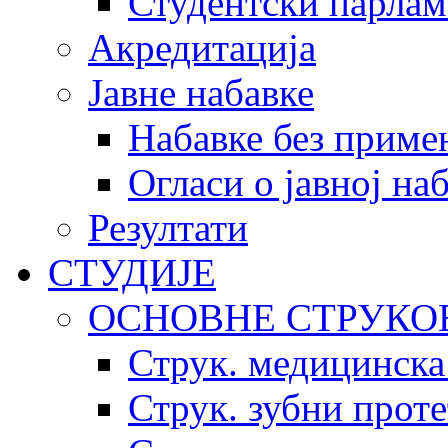
Студентски парлам
Акредитација
Јавне набавке
Набавке без приме
Огласи о јавној на
Резултати
СТУДИЈЕ
ОСНОВНЕ СТРУКО
Струк. медицинска
Струк. зубни прот