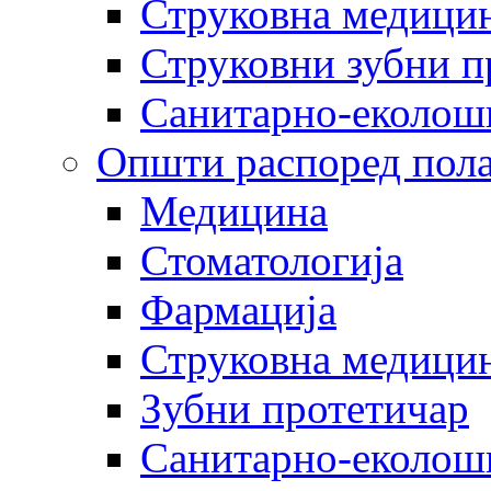
Струковна медицин
Струковни зубни п
Санитарно-еколош
Општи распоред пола
Медицина
Стоматологија
Фармација
Струковна медицин
Зубни протетичар
Санитарно-еколош