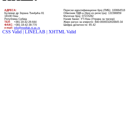
AДРЕСА:
Порески идентификациони број (ПИБ): 100664516
Булевар др Зорана Ђинђића 81
Обвезник ПДВ-а (број из регистра): 131586859
18108 Ниш
Матични број: 07215282
Република Србија
Назив банке: УT-Ниш (Управа за трезор)
ТЕЛ
:
+381-18-4
2
-
26
-
644
Жиро рачун за клијенте:
840-0000032816845-34
ФАКС:
+381-18-42-38-770
Шифра делатности: 85.42
e-mail:
info@medfak.ni.ac.rs
CSS Valid |
LINELAB |
XHTML Valid