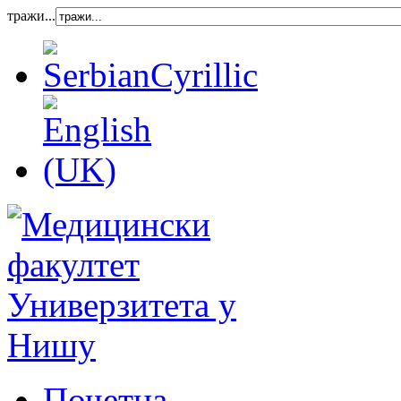
тражи...
Почетна