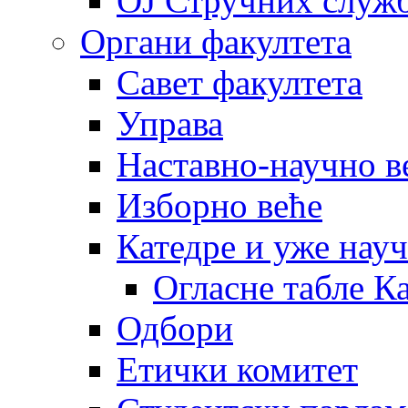
OJ Стручних служ
Органи факултета
Савет факултета
Управа
Наставно-научно в
Изборно веће
Катедре и уже нау
Огласне табле К
Одбори
Етички комитет