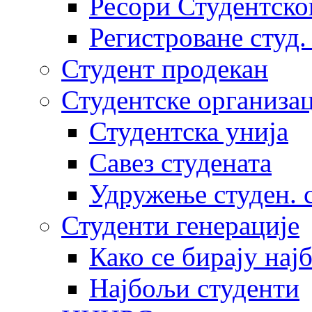
Ресори Студентско
Регистроване студ.
Студент продекан
Студентске организац
Студентска унија
Савез студената
Удружење студен. 
Студенти генерације
Како се бирају нај
Најбољи студенти