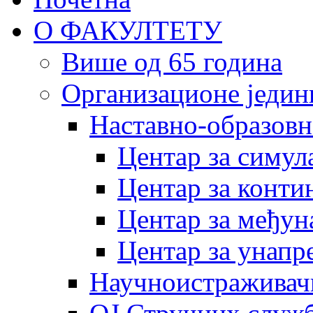
О ФАКУЛТЕТУ
Више од 65 година
Организационе једин
Наставно-образовн
Центар за симу
Центар за конти
Центар за међун
Центар за унапр
Научноистраживач