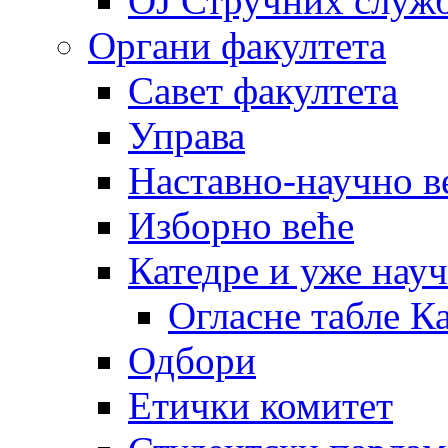
OJ Стручних служ
Органи факултета
Савет факултета
Управа
Наставно-научно в
Изборно веће
Катедре и уже нау
Огласне табле К
Одбори
Етички комитет