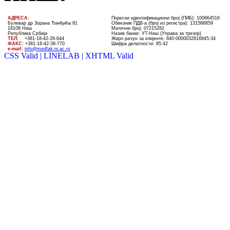
AДРЕСА:
Порески идентификациони број (ПИБ): 100664516
Булевар др Зорана Ђинђића 81
Обвезник ПДВ-а (број из регистра): 131586859
18108 Ниш
Матични број: 07215282
Република Србија
Назив банке: УT-Ниш (Управа за трезор)
ТЕЛ
:
+381-18-4
2
-
26
-
644
Жиро рачун за клијенте:
840-0000032816845-34
ФАКС:
+381-18-42-38-770
Шифра делатности: 85.42
e-mail:
info@medfak.ni.ac.rs
CSS Valid |
LINELAB |
XHTML Valid