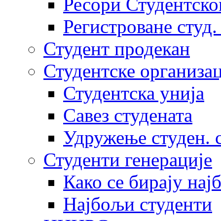
Ресори Студентско
Регистроване студ.
Студент продекан
Студентске организац
Студентска унија
Савез студената
Удружење студен. 
Студенти генерације
Како се бирају нај
Најбољи студенти