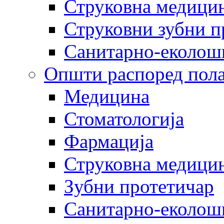
Струковна медицин
Струковни зубни п
Санитарно-еколош
Општи распоред пола
Медицина
Стоматологија
Фармација
Струковна медицин
Зубни протетичар
Санитарно-еколош