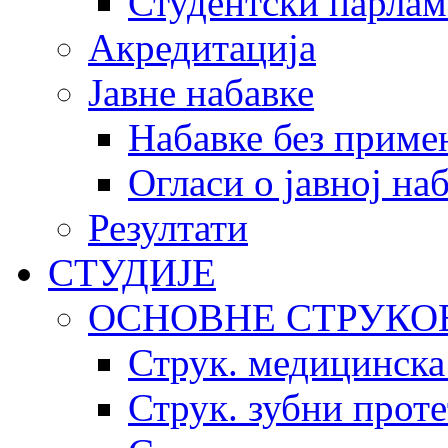
Студентски парлам
Акредитација
Јавне набавке
Набавке без приме
Огласи о јавној на
Резултати
СТУДИЈЕ
ОСНОВНЕ СТРУКО
Струк. медицинска
Струк. зубни прот