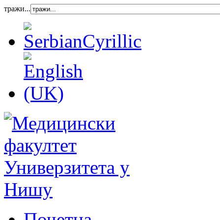
тражи...
Почетна