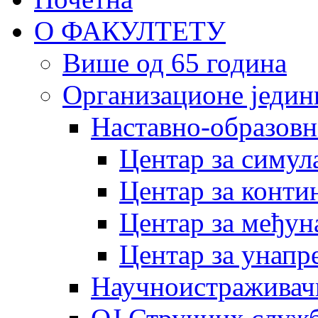
О ФАКУЛТЕТУ
Више од 65 година
Организационе једин
Наставно-образовн
Центар за симу
Центар за конти
Центар за међун
Центар за унапр
Научноистраживач