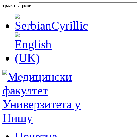
тражи...
Почетна