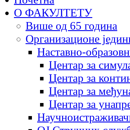
О ФАКУЛТЕТУ
Више од 65 година
Организационе једин
Наставно-образовн
Центар за симу
Центар за конти
Центар за међун
Центар за унапр
Научноистраживач