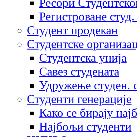
Ресори Студентско
Регистроване студ.
Студент продекан
Студентске организац
Студентска унија
Савез студената
Удружење студен. 
Студенти генерације
Како се бирају нај
Најбољи студенти