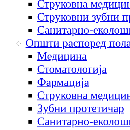
Струковна медицин
Струковни зубни п
Санитарно-еколош
Општи распоред пола
Медицина
Стоматологија
Фармација
Струковна медицин
Зубни протетичар
Санитарно-еколош