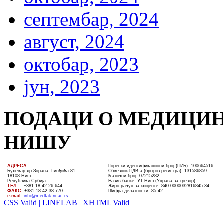
септембар, 2024
август, 2024
октобар, 2023
јун, 2023
ПОДАЦИ О МЕДИЦИН
НИШУ
AДРЕСА:
Порески идентификациони број (ПИБ): 100664516
Булевар др Зорана Ђинђића 81
Обвезник ПДВ-а (број из регистра): 131586859
18108 Ниш
Матични број: 07215282
Република Србија
Назив банке: УT-Ниш (Управа за трезор)
ТЕЛ
:
+381-18-4
2
-
26
-
644
Жиро рачун за клијенте:
840-0000032816845-34
ФАКС:
+381-18-42-38-770
Шифра делатности: 85.42
e-mail:
info@medfak.ni.ac.rs
CSS Valid |
LINELAB |
XHTML Valid