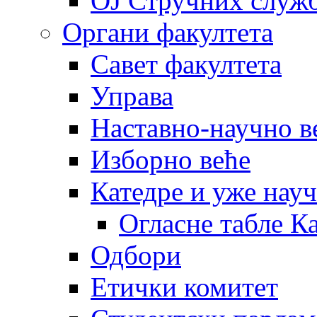
OJ Стручних служ
Органи факултета
Савет факултета
Управа
Наставно-научно в
Изборно веће
Катедре и уже нау
Огласне табле К
Одбори
Етички комитет