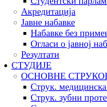
Студентски парлам
Акредитација
Јавне набавке
Набавке без приме
Огласи о јавној на
Резултати
СТУДИЈЕ
ОСНОВНЕ СТРУКО
Струк. медицинска
Струк. зубни прот