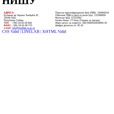
НИШУ
AДРЕСА:
Порески идентификациони број (ПИБ): 100664516
Булевар др Зорана Ђинђића 81
Обвезник ПДВ-а (број из регистра): 131586859
18108 Ниш
Матични број: 07215282
Република Србија
Назив банке: УT-Ниш (Управа за трезор)
ТЕЛ
:
+381-18-4
2
-
26
-
644
Жиро рачун за клијенте:
840-0000032816845-34
ФАКС:
+381-18-42-38-770
Шифра делатности: 85.42
e-mail:
info@medfak.ni.ac.rs
CSS Valid |
LINELAB |
XHTML Valid