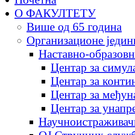
О ФАКУЛТЕТУ
Више од 65 година
Организационе једин
Наставно-образовн
Центар за симу
Центар за конти
Центар за међун
Центар за унапр
Научноистраживач