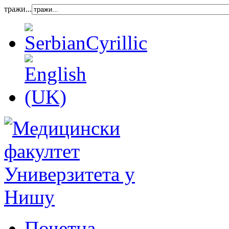
тражи...
Почетна