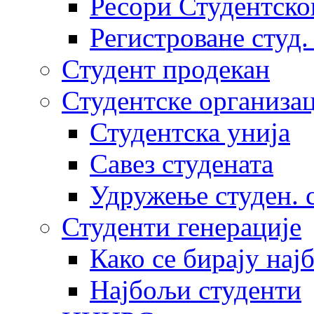
Ресори Студентско
Регистроване студ.
Студент продекан
Студентске организац
Студентска унија
Савез студената
Удружење студен. 
Студенти генерације
Како се бирају нај
Најбољи студенти