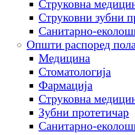
Струковна медицин
Струковни зубни п
Санитарно-еколош
Општи распоред пола
Медицина
Стоматологија
Фармација
Струковна медицин
Зубни протетичар
Санитарно-еколош