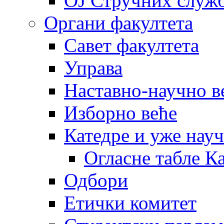
OJ Стручних служ
Органи факултета
Савет факултета
Управа
Наставно-научно в
Изборно веће
Катедре и уже нау
Огласне табле К
Одбори
Етички комитет