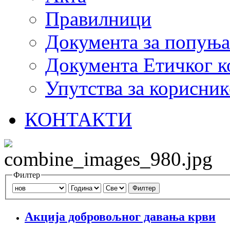
Правилници
Документа за попуњ
Документа Етичког к
Упутства за корисник
КОНТАКТИ
Филтер
Филтер
Акција добровољног давања крви