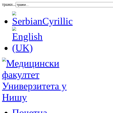
тражи...
Почетна