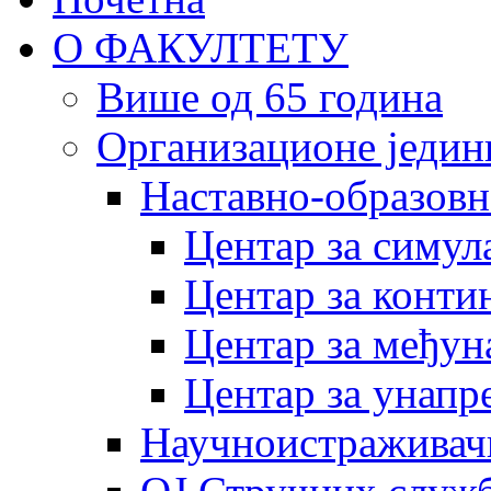
О ФАКУЛТЕТУ
Више од 65 година
Организационе једин
Наставно-образовн
Центар за симу
Центар за конти
Центар за међун
Центар за унапр
Научноистраживач