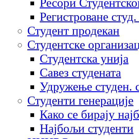
Ресори Студентско
Регистроване студ.
Студент продекан
Студентске организац
Студентска унија
Савез студената
Удружење студен. 
Студенти генерације
Како се бирају нај
Најбољи студенти