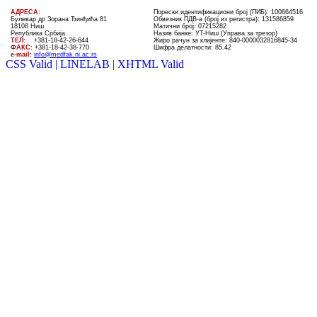
AДРЕСА:
Порески идентификациони број (ПИБ): 100664516
Булевар др Зорана Ђинђића 81
Обвезник ПДВ-а (број из регистра): 131586859
18108 Ниш
Матични број: 07215282
Република Србија
Назив банке: УT-Ниш (Управа за трезор)
ТЕЛ
:
+381-18-4
2
-
26
-
644
Жиро рачун за клијенте:
840-0000032816845-34
ФАКС:
+381-18-42-38-770
Шифра делатности: 85.42
e-mail:
info@medfak.ni.ac.rs
CSS Valid |
LINELAB |
XHTML Valid