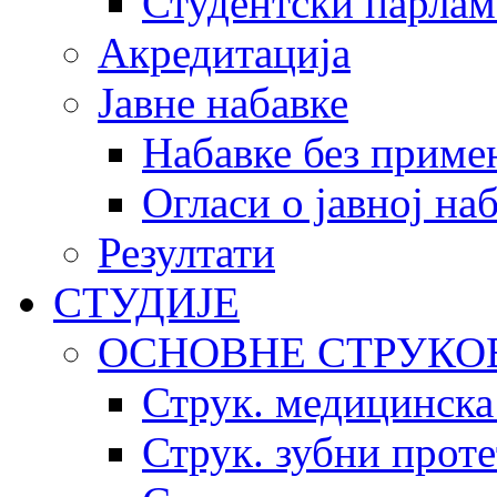
Студентски парлам
Акредитација
Јавне набавке
Набавке без приме
Огласи о јавној на
Резултати
СТУДИЈЕ
ОСНОВНЕ СТРУКО
Струк. медицинска
Струк. зубни прот