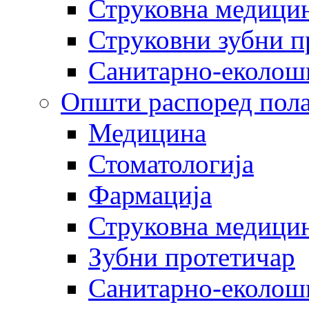
Струковна медицин
Струковни зубни п
Санитарно-еколош
Општи распоред пола
Медицина
Стоматологија
Фармација
Струковна медицин
Зубни протетичар
Санитарно-еколош