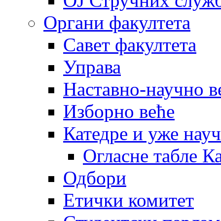
OJ Стручних служ
Органи факултета
Савет факултета
Управа
Наставно-научно в
Изборно веће
Катедре и уже нау
Огласне табле К
Одбори
Етички комитет