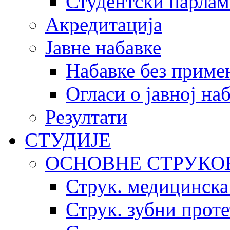
Студентски парлам
Акредитација
Јавне набавке
Набавке без приме
Огласи о јавној на
Резултати
СТУДИЈЕ
ОСНОВНЕ СТРУКО
Струк. медицинска
Струк. зубни прот