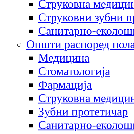
Струковна медицин
Струковни зубни п
Санитарно-еколош
Општи распоред пола
Медицина
Стоматологија
Фармација
Струковна медицин
Зубни протетичар
Санитарно-еколош