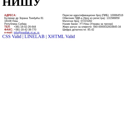
НИШУ
AДРЕСА:
Порески идентификациони број (ПИБ): 100664516
Булевар др Зорана Ђинђића 81
Обвезник ПДВ-а (број из регистра): 131586859
18108 Ниш
Матични број: 07215282
Република Србија
Назив банке: УT-Ниш (Управа за трезор)
ТЕЛ
:
+381-18-4
2
-
26
-
644
Жиро рачун за клијенте:
840-0000032816845-34
ФАКС:
+381-18-42-38-770
Шифра делатности: 85.42
e-mail:
info@medfak.ni.ac.rs
CSS Valid |
LINELAB |
XHTML Valid