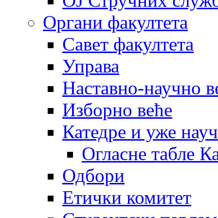
OJ Стручних служ
Органи факултета
Савет факултета
Управа
Наставно-научно в
Изборно веће
Катедре и уже нау
Огласне табле К
Одбори
Етички комитет