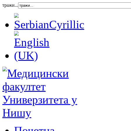
тражи...
Почетна