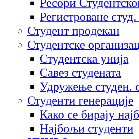
Ресори Студентско
Регистроване студ.
Студент продекан
Студентске организац
Студентска унија
Савез студената
Удружење студен. 
Студенти генерације
Како се бирају нај
Најбољи студенти