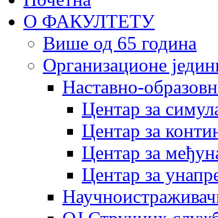
О ФАКУЛТЕТУ
Више од 65 година
Организационе једин
Наставно-образовн
Центар за симу
Центар за конти
Центар за међун
Центар за унапр
Научноистраживач