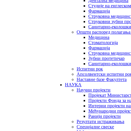
Дентална медицина
Студије на енглеском
Фармација
Струковна медицинск
Струковни зубни пр
Санитарно-еколошк
Општи распоред полагања
Медицина
Стоматологија
Фармација
Струковна медицинск
Зубни протетичар
Санитарно-еколошк
Испитни рок
Апсолвентски испитни ро
Наставне базе Факултета
НАУКА
Научни пројекти
Пројекат Министарс
Пројекти Фонда за н
Интерни пројекти на
Међународни пројек
Ранији пројекти
Резултати истраживања
Специјалне свеске