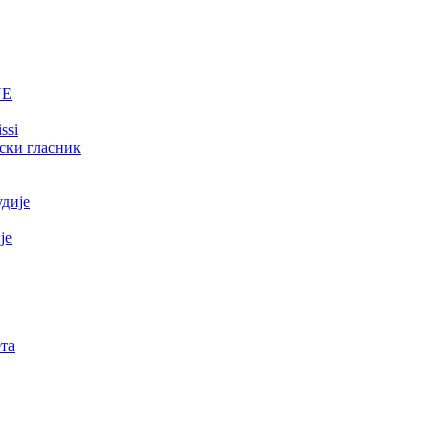
NE
ssi
ски гласник
удије
је
та