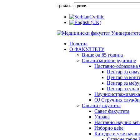
тражи...
Почетна
О ФАКУЛТЕТУ
Више од 65 година
Организационе јединице
Наставно-образовна 
Центар за сим
Центар за конт
Центар за међ
Центар за унап
Научноистраживачка
OJ Стручних служби
Органи факултета
Савет факултета
Управа
Наставно-научно већ
Изборно веће
Катедре и уже научн
Огласне табле 