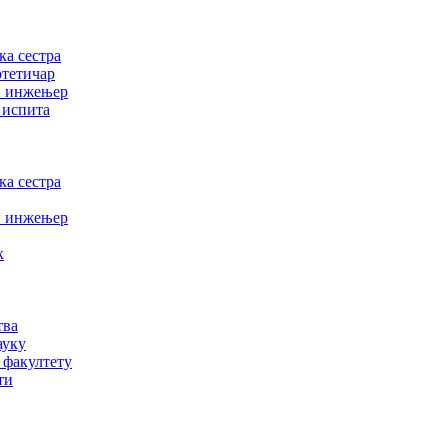
а сестра
отетичар
и инжењер
 испита
а сестра
и инжењер
к
тва
ауку
 факултету
ти