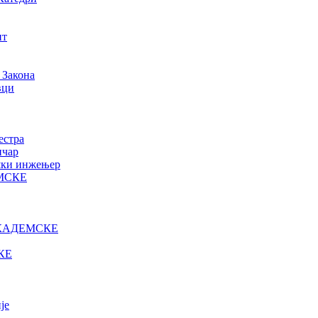
нт
 Закона
вци
естра
ичар
ошки инжењер
МСКЕ
КАДЕМСКЕ
КЕ
је