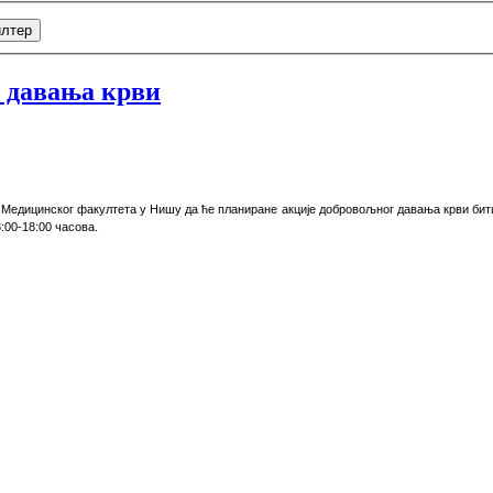
лтер
 давања крви
 Медицинског факултета у Нишу да ће планиране акције добровољног давања крви бити
8:00-18:00 часова.