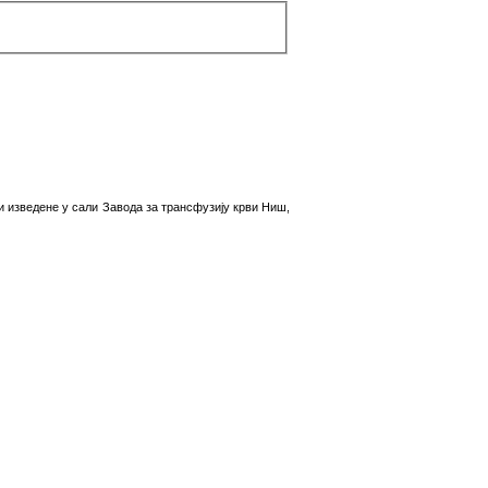
 изведене у сали Завода за трансфузију крви Ниш,