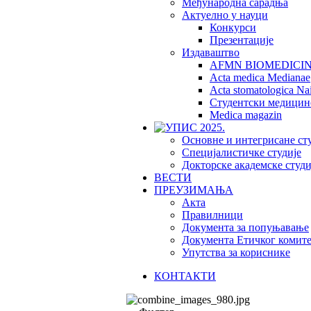
Међународна сарадња
Актуелно у науци
Конкурси
Презентације
Издаваштво
AFMN BIOMEDICI
Acta medica Medianae
Acta stomatologica Nai
Студентски медицин
Medica magazin
Основне и интегрисане ст
Специјалистичке студије
Докторске академске студи
ВЕСТИ
ПРЕУЗИМАЊА
Акта
Правилници
Документа за попуњавање
Документа Етичког комите
Упутства за кориснике
КОНТАКТИ