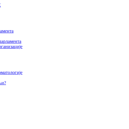
Е
амента
парламента
рганизације
оматологије
љи?