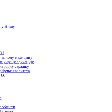
OJ
улациону медицину
инуирану едукацију
ународну сарадњу
ређење квалитета
 ОЈ
е
е области
Катедри