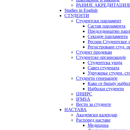
РАНИЈЕ АКРЕДИТАЦИЈ
Studies in English
СТУДЕНТИ
Студентски парламент
Састав парламента
Председништво парл
Секције парламента
Ресори Студентског 
Регистроване студ. о
Студент продекан
Студентске организације
Студентска унија
Савез студената
Удружење студен. ст
Студенти генерације
Како се бирају најбо
Најбољи студенти
ЦНИРС
IFMSA
Вести за студенте
НАСТАВА
Академски календар
Распоред наставе
Медицина