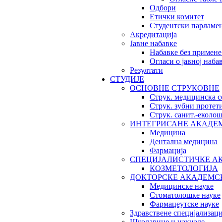
Одбори
Етички комитет
Студентски парламе
Акредитација
Јавне набавке
Набавке без примене
Огласи о јавној наба
Резултати
СТУДИЈЕ
ОСНОВНЕ СТРУКОВНЕ
Струк. медицинска с
Струк. зубни протет
Струк. санит.-екол
ИНТЕГРИСАНЕ АКАДЕ
Медицина
Дентална медицина
Фармација
СПЕЦИЈАЛИСТИЧКЕ А
КОЗМЕТОЛОГИЈА
ДОКТОРСКЕ АКАДЕМС
Медицинске науке
Стоматолошке науке
Фармацеутске науке
Здравствене специјализаци
Школарине и накнаде