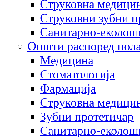
Струковна медицин
Струковни зубни п
Санитарно-еколош
Општи распоред пола
Медицина
Стоматологија
Фармација
Струковна медицин
Зубни протетичар
Санитарно-еколош