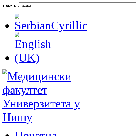
тражи...
Почетна