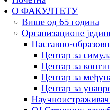
О ФАКУЛТЕТУ
Више од 65 година
Организационе једин
Наставно-образовн
Центар за симу
Центар за конти
Центар за међун
Центар за унапр
Научноистраживач