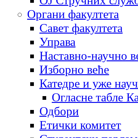
OJ Стручних служ
Органи факултета
Савет факултета
Управа
Наставно-научно в
Изборно веће
Катедре и уже нау
Огласне табле К
Одбори
Етички комитет