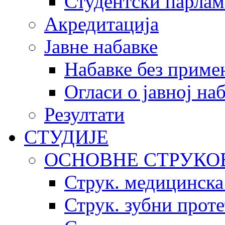
Студентски парлам
Акредитација
Јавне набавке
Набавке без приме
Огласи о јавној на
Резултати
СТУДИЈЕ
ОСНОВНЕ СТРУКО
Струк. медицинска
Струк. зубни прот