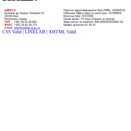
AДРЕСА:
Порески идентификациони број (ПИБ): 100664516
Булевар др Зорана Ђинђића 81
Обвезник ПДВ-а (број из регистра): 131586859
18108 Ниш
Матични број: 07215282
Република Србија
Назив банке: УT-Ниш (Управа за трезор)
ТЕЛ
:
+381-18-4
2
-
26
-
644
Жиро рачун за клијенте:
840-0000032816845-34
ФАКС:
+381-18-42-38-770
Шифра делатности: 85.42
e-mail:
info@medfak.ni.ac.rs
CSS Valid |
LINELAB |
XHTML Valid