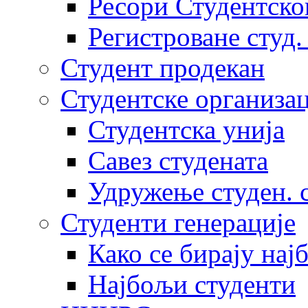
Ресори Студентско
Регистроване студ.
Студент продекан
Студентске организац
Студентска унија
Савез студената
Удружење студен. 
Студенти генерације
Како се бирају нај
Најбољи студенти